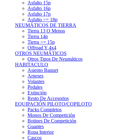
Asfalto 15p
Asfalto 16p
Asfalto 17p
Asfalto >= 18p
NEUMÁTICOS DE TIERRA
Tierra 13 O Menos
Tierra 14p
Tierra >= 15p
Offroad Y 4x4
OTROS NEUMÁTICOS
Otros Tipos De Neumáticos
HABITACULO
Asiento Baquet
Arneses
Volantes
Pedales
Extinción
Resto De Accesorios
EQUIPACIÓN PILOTO/COPILOTO
Packs Completos
Monos De Competición
Botines De Competición
Guantes
Ropa Interior
Cascos