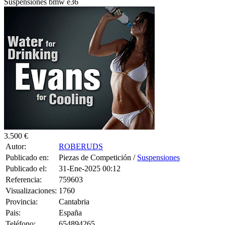
Suspensiones bmw e36
3.500 €
Autor:
ROBERUDS
Publicado en:
Piezas de Competición /
Suspensiones
Publicado el:
31-Ene-2025 00:12
Referencia:
759603
Visualizaciones:
1760
Provincia:
Cantabria
Pais:
España
Teléfono:
654894265