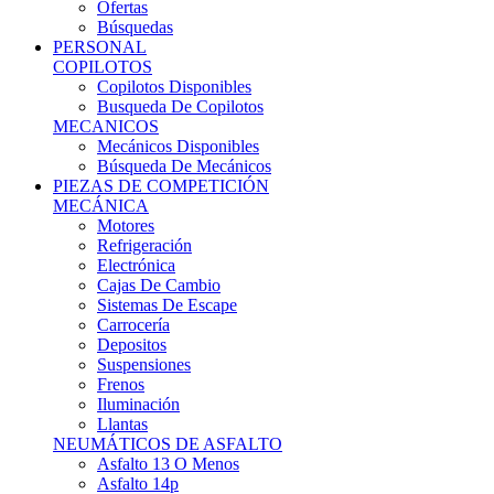
Ofertas
Búsquedas
PERSONAL
COPILOTOS
Copilotos Disponibles
Busqueda De Copilotos
MECANICOS
Mecánicos Disponibles
Búsqueda De Mecánicos
PIEZAS DE COMPETICIÓN
MECÁNICA
Motores
Refrigeración
Electrónica
Cajas De Cambio
Sistemas De Escape
Carrocería
Depositos
Suspensiones
Frenos
Iluminación
Llantas
NEUMÁTICOS DE ASFALTO
Asfalto 13 O Menos
Asfalto 14p