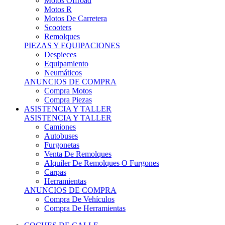
Motos Offroad
Motos R
Motos De Carretera
Scooters
Remolques
PIEZAS Y EQUIPACIONES
Despieces
Equipamiento
Neumáticos
ANUNCIOS DE COMPRA
Compra Motos
Compra Piezas
ASISTENCIA Y TALLER
ASISTENCIA Y TALLER
Camiones
Autobuses
Furgonetas
Venta De Remolques
Alquiler De Remolques O Furgones
Carpas
Herramientas
ANUNCIOS DE COMPRA
Compra De Vehículos
Compra De Herramientas