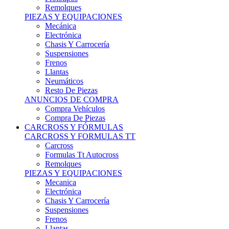
Remolques
PIEZAS Y EQUIPACIONES
Mecánica
Electrónica
Chasis Y Carrocería
Suspensiones
Frenos
Llantas
Neumáticos
Resto De Piezas
ANUNCIOS DE COMPRA
Compra Vehículos
Compra De Piezas
CARCROSS Y FÓRMULAS
CARCROSS Y FORMULAS TT
Carcross
Formulas Tt Autocross
Remolques
PIEZAS Y EQUIPACIONES
Mecanica
Electrónica
Chasis Y Carrocería
Suspensiones
Frenos
Llantas