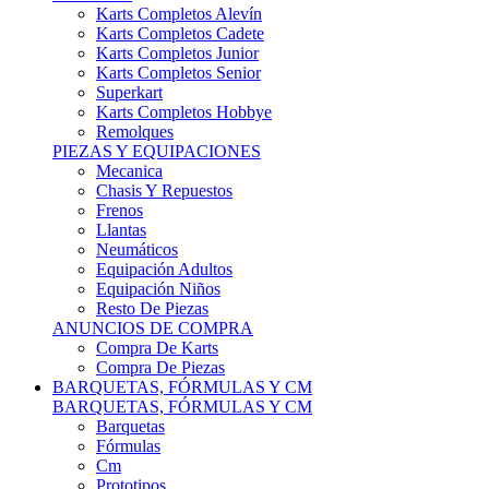
Karts Completos Alevín
Karts Completos Cadete
Karts Completos Junior
Karts Completos Senior
Superkart
Karts Completos Hobbye
Remolques
PIEZAS Y EQUIPACIONES
Mecanica
Chasis Y Repuestos
Frenos
Llantas
Neumáticos
Equipación Adultos
Equipación Niños
Resto De Piezas
ANUNCIOS DE COMPRA
Compra De Karts
Compra De Piezas
BARQUETAS, FÓRMULAS Y CM
BARQUETAS, FÓRMULAS Y CM
Barquetas
Fórmulas
Cm
Prototipos