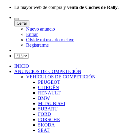
La mayor web de compra y
venta de Coches de Rally
.
Cerrar
Nuevo anuncio
Entrar
Olvidé mi usuario o clave
Registrarme
INICIO
ANUNCIOS DE COMPETICIÓN
VEHÍCULOS DE COMPETICIÓN
PEUGEOT
CITROËN
RENAULT
BMW
MITSUBISHI
SUBARU
FORD
PORSCHE
SKODA
SEAT