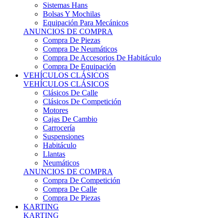
Sistemas Hans
Bolsas Y Mochilas
Equipación Para Mecánicos
ANUNCIOS DE COMPRA
Compra De Piezas
Compra De Neumáticos
Compra De Accesorios De Habitáculo
Compra De Equipación
VEHÍCULOS CLÁSICOS
VEHÍCULOS CLÁSICOS
Clásicos De Calle
Clásicos De Competición
Motores
Cajas De Cambio
Carrocería
Suspensiones
Habitáculo
Llantas
Neumáticos
ANUNCIOS DE COMPRA
Compra De Competición
Compra De Calle
Compra De Piezas
KARTING
KARTING