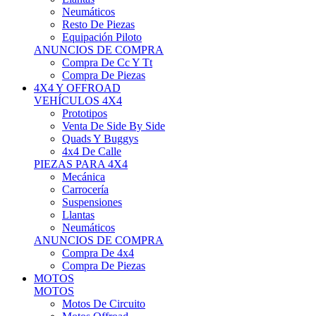
Neumáticos
Resto De Piezas
Equipación Piloto
ANUNCIOS DE COMPRA
Compra De Cc Y Tt
Compra De Piezas
4X4 Y OFFROAD
VEHÍCULOS 4X4
Prototipos
Venta De Side By Side
Quads Y Buggys
4x4 De Calle
PIEZAS PARA 4X4
Mecánica
Carrocería
Suspensiones
Llantas
Neumáticos
ANUNCIOS DE COMPRA
Compra De 4x4
Compra De Piezas
MOTOS
MOTOS
Motos De Circuito