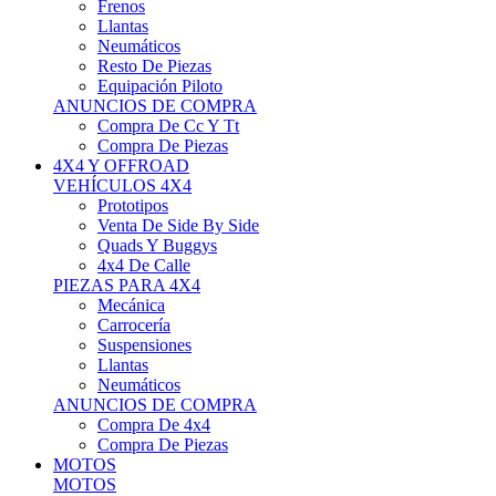
Neumáticos
Resto De Piezas
Equipación Piloto
ANUNCIOS DE COMPRA
Compra De Cc Y Tt
Compra De Piezas
4X4 Y OFFROAD
VEHÍCULOS 4X4
Prototipos
Venta De Side By Side
Quads Y Buggys
4x4 De Calle
PIEZAS PARA 4X4
Mecánica
Carrocería
Suspensiones
Llantas
Neumáticos
ANUNCIOS DE COMPRA
Compra De 4x4
Compra De Piezas
MOTOS
MOTOS
Motos De Circuito