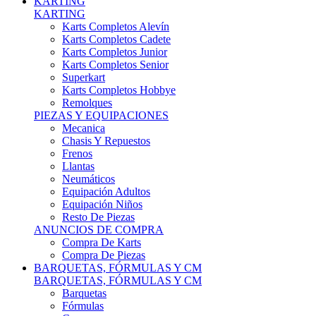
Karts Completos Alevín
Karts Completos Cadete
Karts Completos Junior
Karts Completos Senior
Superkart
Karts Completos Hobbye
Remolques
PIEZAS Y EQUIPACIONES
Mecanica
Chasis Y Repuestos
Frenos
Llantas
Neumáticos
Equipación Adultos
Equipación Niños
Resto De Piezas
ANUNCIOS DE COMPRA
Compra De Karts
Compra De Piezas
BARQUETAS, FÓRMULAS Y CM
BARQUETAS, FÓRMULAS Y CM
Barquetas
Fórmulas
Cm
Prototipos