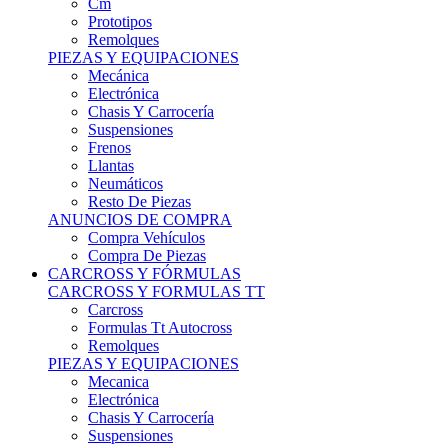
Remolques
PIEZAS Y EQUIPACIONES
Mecánica
Electrónica
Chasis Y Carrocería
Suspensiones
Frenos
Llantas
Neumáticos
Resto De Piezas
ANUNCIOS DE COMPRA
Compra Vehículos
Compra De Piezas
CARCROSS Y FÓRMULAS
CARCROSS Y FORMULAS TT
Carcross
Formulas Tt Autocross
Remolques
PIEZAS Y EQUIPACIONES
Mecanica
Electrónica
Chasis Y Carrocería
Suspensiones
Frenos
Llantas