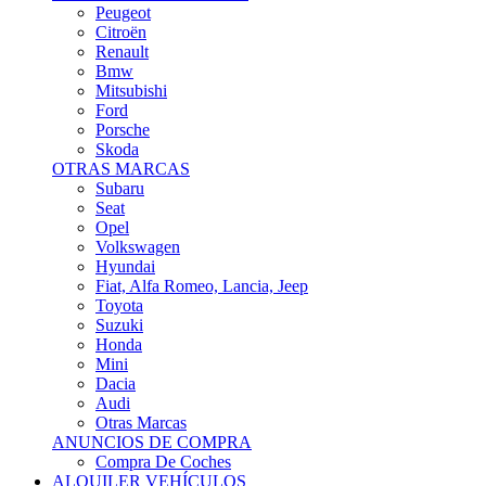
Citroën
Renault
Bmw
Mitsubishi
Ford
Porsche
Skoda
OTRAS MARCAS
Subaru
Seat
Opel
Volkswagen
Hyundai
Fiat, Alfa Romeo, Lancia, Jeep
Toyota
Suzuki
Honda
Mini
Dacia
Audi
Otras Marcas
ANUNCIOS DE COMPRA
Compra De Coches
ALQUILER VEHÍCULOS
ALQUILER VEHÍCULOS