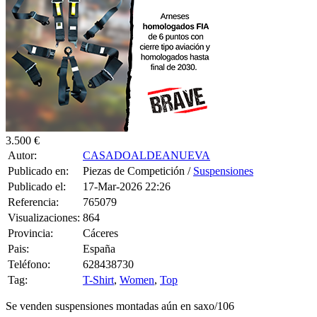
3.500 €
Autor:
CASADOALDEANUEVA
Publicado en:
Piezas de Competición /
Suspensiones
Publicado el:
17-Mar-2026 22:26
Referencia:
765079
Visualizaciones:
864
Provincia:
Cáceres
Pais:
España
Teléfono:
628438730
Tag:
T-Shirt
,
Women
,
Top
Se venden suspensiones montadas aún en saxo/106
traseras tecnosock 3 vías revisadas!!