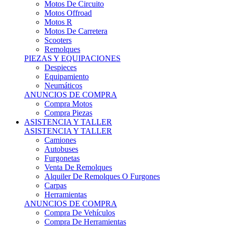
Motos Offroad
Motos R
Motos De Carretera
Scooters
Remolques
PIEZAS Y EQUIPACIONES
Despieces
Equipamiento
Neumáticos
ANUNCIOS DE COMPRA
Compra Motos
Compra Piezas
ASISTENCIA Y TALLER
ASISTENCIA Y TALLER
Camiones
Autobuses
Furgonetas
Venta De Remolques
Alquiler De Remolques O Furgones
Carpas
Herramientas
ANUNCIOS DE COMPRA
Compra De Vehículos
Compra De Herramientas