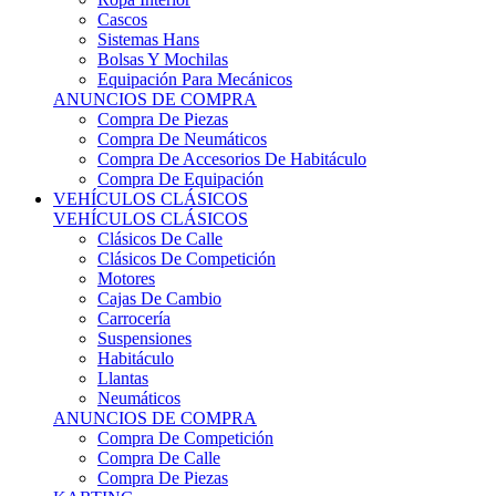
Sistemas Hans
Bolsas Y Mochilas
Equipación Para Mecánicos
ANUNCIOS DE COMPRA
Compra De Piezas
Compra De Neumáticos
Compra De Accesorios De Habitáculo
Compra De Equipación
VEHÍCULOS CLÁSICOS
VEHÍCULOS CLÁSICOS
Clásicos De Calle
Clásicos De Competición
Motores
Cajas De Cambio
Carrocería
Suspensiones
Habitáculo
Llantas
Neumáticos
ANUNCIOS DE COMPRA
Compra De Competición
Compra De Calle
Compra De Piezas
KARTING
KARTING