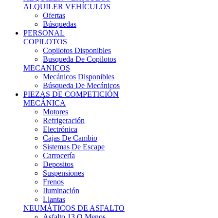
Ofertas
Búsquedas
PERSONAL
COPILOTOS
Copilotos Disponibles
Busqueda De Copilotos
MECANICOS
Mecánicos Disponibles
Búsqueda De Mecánicos
PIEZAS DE COMPETICIÓN
MECÁNICA
Motores
Refrigeración
Electrónica
Cajas De Cambio
Sistemas De Escape
Carrocería
Depositos
Suspensiones
Frenos
Iluminación
Llantas
NEUMÁTICOS DE ASFALTO
Asfalto 13 O Menos
Asfalto 14p