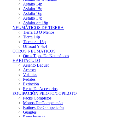
Asfalto 15p
Asfalto 16p
Asfalto 17p
Asfalto >= 18p
NEUMÁTICOS DE TIERRA
Tierra 13 O Menos
Tierra 14p
Tierra >= 15p
Offroad Y 4x4
OTROS NEUMÁTICOS
Otros Tipos De Neumáticos
HABITACULO
Asiento Baquet
Arneses
Volantes
Pedales
Extinción
Resto De Accesorios
EQUIPACIÓN PILOTO/COPILOTO
Packs Completos
Monos De Competición
Botines De Competición
Guantes
Ropa Interior
Cascos