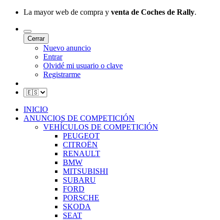
La mayor web de compra y
venta de Coches de Rally
.
Cerrar
Nuevo anuncio
Entrar
Olvidé mi usuario o clave
Registrarme
INICIO
ANUNCIOS DE COMPETICIÓN
VEHÍCULOS DE COMPETICIÓN
PEUGEOT
CITROËN
RENAULT
BMW
MITSUBISHI
SUBARU
FORD
PORSCHE
SKODA
SEAT