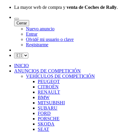
La mayor web de compra y
venta de Coches de Rally
.
Cerrar
Nuevo anuncio
Entrar
Olvidé mi usuario o clave
Registrarme
INICIO
ANUNCIOS DE COMPETICIÓN
VEHÍCULOS DE COMPETICIÓN
PEUGEOT
CITROËN
RENAULT
BMW
MITSUBISHI
SUBARU
FORD
PORSCHE
SKODA
SEAT