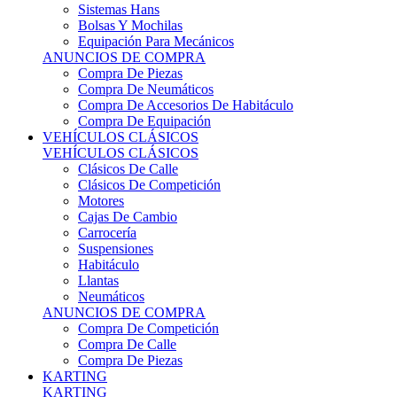
Sistemas Hans
Bolsas Y Mochilas
Equipación Para Mecánicos
ANUNCIOS DE COMPRA
Compra De Piezas
Compra De Neumáticos
Compra De Accesorios De Habitáculo
Compra De Equipación
VEHÍCULOS CLÁSICOS
VEHÍCULOS CLÁSICOS
Clásicos De Calle
Clásicos De Competición
Motores
Cajas De Cambio
Carrocería
Suspensiones
Habitáculo
Llantas
Neumáticos
ANUNCIOS DE COMPRA
Compra De Competición
Compra De Calle
Compra De Piezas
KARTING
KARTING