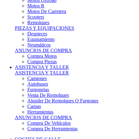
Motos Offroad
Motos R
Motos De Carretera
Scooters
Remolques
PIEZAS Y EQUIPACIONES
Despieces
Equipamiento
Neumáticos
ANUNCIOS DE COMPRA
Compra Motos
Compra Piezas
ASISTENCIA Y TALLER
ASISTENCIA Y TALLER
Camiones
Autobuses
Furgonetas
Venta De Remolques
Alquiler De Remolques O Furgones
Carpas
Herramientas
ANUNCIOS DE COMPRA
Compra De Vehículos
Compra De Herramientas