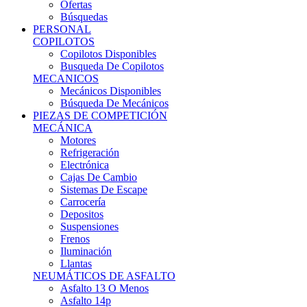
Ofertas
Búsquedas
PERSONAL
COPILOTOS
Copilotos Disponibles
Busqueda De Copilotos
MECANICOS
Mecánicos Disponibles
Búsqueda De Mecánicos
PIEZAS DE COMPETICIÓN
MECÁNICA
Motores
Refrigeración
Electrónica
Cajas De Cambio
Sistemas De Escape
Carrocería
Depositos
Suspensiones
Frenos
Iluminación
Llantas
NEUMÁTICOS DE ASFALTO
Asfalto 13 O Menos
Asfalto 14p