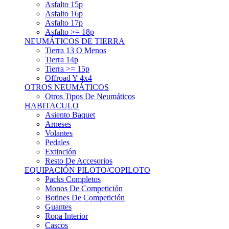
Asfalto 15p
Asfalto 16p
Asfalto 17p
Asfalto >= 18p
NEUMÁTICOS DE TIERRA
Tierra 13 O Menos
Tierra 14p
Tierra >= 15p
Offroad Y 4x4
OTROS NEUMÁTICOS
Otros Tipos De Neumáticos
HABITACULO
Asiento Baquet
Arneses
Volantes
Pedales
Extinción
Resto De Accesorios
EQUIPACIÓN PILOTO/COPILOTO
Packs Completos
Monos De Competición
Botines De Competición
Guantes
Ropa Interior
Cascos