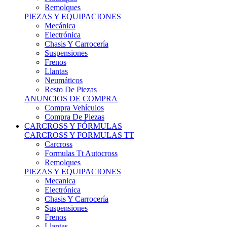
Remolques
PIEZAS Y EQUIPACIONES
Mecánica
Electrónica
Chasis Y Carrocería
Suspensiones
Frenos
Llantas
Neumáticos
Resto De Piezas
ANUNCIOS DE COMPRA
Compra Vehículos
Compra De Piezas
CARCROSS Y FÓRMULAS
CARCROSS Y FORMULAS TT
Carcross
Formulas Tt Autocross
Remolques
PIEZAS Y EQUIPACIONES
Mecanica
Electrónica
Chasis Y Carrocería
Suspensiones
Frenos
Llantas