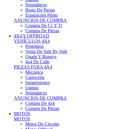
Neumáticos
Resto De Piezas
Equipación Piloto
ANUNCIOS DE COMPRA
Compra De Cc Y Tt
Compra De Piezas
4X4 Y OFFROAD
VEHÍCULOS 4X4
Prototipos
Venta De Side By Side
Quads Y Buggys
4x4 De Calle
PIEZAS PARA 4X4
Mecánica
Carrocería
Suspensiones
Llantas
Neumáticos
ANUNCIOS DE COMPRA
Compra De 4x4
Compra De Piezas
MOTOS
MOTOS
Motos De Circuito