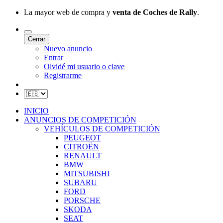
La mayor web de compra y
venta de Coches de Rally
.
Cerrar
Nuevo anuncio
Entrar
Olvidé mi usuario o clave
Registrarme
INICIO
ANUNCIOS DE COMPETICIÓN
VEHÍCULOS DE COMPETICIÓN
PEUGEOT
CITROËN
RENAULT
BMW
MITSUBISHI
SUBARU
FORD
PORSCHE
SKODA
SEAT