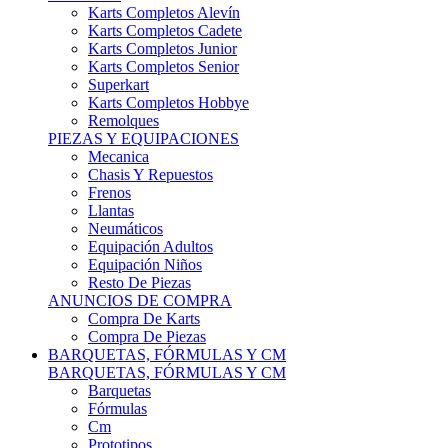
Karts Completos Alevín
Karts Completos Cadete
Karts Completos Junior
Karts Completos Senior
Superkart
Karts Completos Hobbye
Remolques
PIEZAS Y EQUIPACIONES
Mecanica
Chasis Y Repuestos
Frenos
Llantas
Neumáticos
Equipación Adultos
Equipación Niños
Resto De Piezas
ANUNCIOS DE COMPRA
Compra De Karts
Compra De Piezas
BARQUETAS, FÓRMULAS Y CM
BARQUETAS, FÓRMULAS Y CM
Barquetas
Fórmulas
Cm
Prototipos