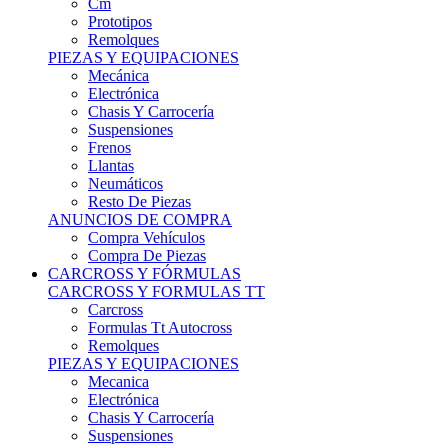
Remolques
PIEZAS Y EQUIPACIONES
Mecánica
Electrónica
Chasis Y Carrocería
Suspensiones
Frenos
Llantas
Neumáticos
Resto De Piezas
ANUNCIOS DE COMPRA
Compra Vehículos
Compra De Piezas
CARCROSS Y FÓRMULAS
CARCROSS Y FORMULAS TT
Carcross
Formulas Tt Autocross
Remolques
PIEZAS Y EQUIPACIONES
Mecanica
Electrónica
Chasis Y Carrocería
Suspensiones
Frenos
Llantas