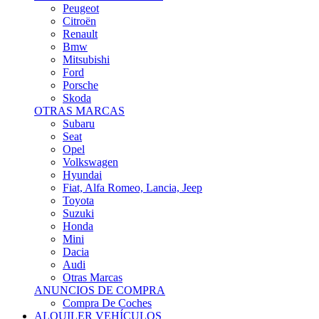
Citroën
Renault
Bmw
Mitsubishi
Ford
Porsche
Skoda
OTRAS MARCAS
Subaru
Seat
Opel
Volkswagen
Hyundai
Fiat, Alfa Romeo, Lancia, Jeep
Toyota
Suzuki
Honda
Mini
Dacia
Audi
Otras Marcas
ANUNCIOS DE COMPRA
Compra De Coches
ALQUILER VEHÍCULOS
ALQUILER VEHÍCULOS