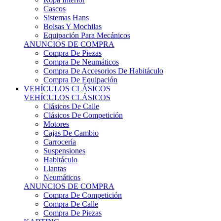
Sistemas Hans
Bolsas Y Mochilas
Equipación Para Mecánicos
ANUNCIOS DE COMPRA
Compra De Piezas
Compra De Neumáticos
Compra De Accesorios De Habitáculo
Compra De Equipación
VEHÍCULOS CLÁSICOS
VEHÍCULOS CLÁSICOS
Clásicos De Calle
Clásicos De Competición
Motores
Cajas De Cambio
Carrocería
Suspensiones
Habitáculo
Llantas
Neumáticos
ANUNCIOS DE COMPRA
Compra De Competición
Compra De Calle
Compra De Piezas
KARTING
KARTING