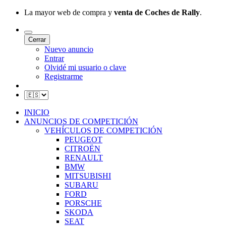
La mayor web de compra y
venta de Coches de Rally
.
Cerrar
Nuevo anuncio
Entrar
Olvidé mi usuario o clave
Registrarme
INICIO
ANUNCIOS DE COMPETICIÓN
VEHÍCULOS DE COMPETICIÓN
PEUGEOT
CITROËN
RENAULT
BMW
MITSUBISHI
SUBARU
FORD
PORSCHE
SKODA
SEAT