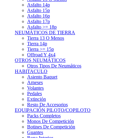
Asfalto 15p
Asfalto 16p
Asfalto 17p
Asfalto >= 18p
NEUMÁTICOS DE TIERRA
Tierra 13 O Menos
Tierra 14p
Tierra >= 15p
Offroad Y 4x4
OTROS NEUMÁTICOS
Otros Tipos De Neumáticos
HABITACULO
Asiento Baquet
Arneses
Volantes
Pedales
Extinción
Resto De Accesorios
EQUIPACIÓN PILOTO/COPILOTO
Packs Completos
Monos De Competición
Botines De Competición
Guantes
Ropa Interior
Cascos