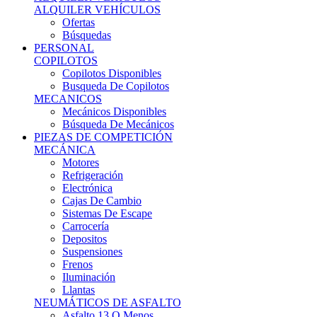
Ofertas
Búsquedas
PERSONAL
COPILOTOS
Copilotos Disponibles
Busqueda De Copilotos
MECANICOS
Mecánicos Disponibles
Búsqueda De Mecánicos
PIEZAS DE COMPETICIÓN
MECÁNICA
Motores
Refrigeración
Electrónica
Cajas De Cambio
Sistemas De Escape
Carrocería
Depositos
Suspensiones
Frenos
Iluminación
Llantas
NEUMÁTICOS DE ASFALTO
Asfalto 13 O Menos
Asfalto 14p