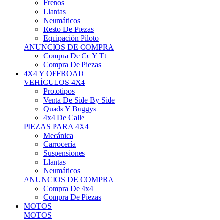
Neumáticos
Resto De Piezas
Equipación Piloto
ANUNCIOS DE COMPRA
Compra De Cc Y Tt
Compra De Piezas
4X4 Y OFFROAD
VEHÍCULOS 4X4
Prototipos
Venta De Side By Side
Quads Y Buggys
4x4 De Calle
PIEZAS PARA 4X4
Mecánica
Carrocería
Suspensiones
Llantas
Neumáticos
ANUNCIOS DE COMPRA
Compra De 4x4
Compra De Piezas
MOTOS
MOTOS
Motos De Circuito