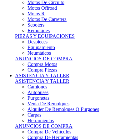
Motos Offroad
Motos R
Motos De Carretera
Scooters
Remolques
PIEZAS Y EQUIPACIONES
Despieces
Equipamiento
Neumáticos
ANUNCIOS DE COMPRA
Compra Motos
Compra Piezas
ASISTENCIA Y TALLER
ASISTENCIA Y TALLER
Camiones
Autobuses
Furgonetas
Venta De Remolques
Alquiler De Remolques O Furgones
Carpas
Herramientas
ANUNCIOS DE COMPRA
Compra De Vehículos
Compra De Herramientas