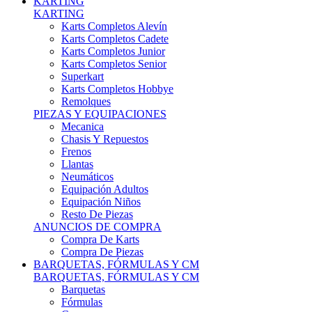
Karts Completos Alevín
Karts Completos Cadete
Karts Completos Junior
Karts Completos Senior
Superkart
Karts Completos Hobbye
Remolques
PIEZAS Y EQUIPACIONES
Mecanica
Chasis Y Repuestos
Frenos
Llantas
Neumáticos
Equipación Adultos
Equipación Niños
Resto De Piezas
ANUNCIOS DE COMPRA
Compra De Karts
Compra De Piezas
BARQUETAS, FÓRMULAS Y CM
BARQUETAS, FÓRMULAS Y CM
Barquetas
Fórmulas
Cm
Prototipos