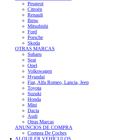
Citroën
Renault
Bmw
Mitsubishi
Ford
Porsche
Skoda
OTRAS MARCAS
Subaru
Seat
Opel
Volkswagen
Hyundai
Fiat, Alfa Romeo, Lancia, Jeep
Toyota
Suzuki
Honda
Mini
Dacia
Audi
Otras Marcas
ANUNCIOS DE COMPRA
Compra De Coches
ALQUILER VEHÍCULOS
ALQUILER VEHÍCULOS