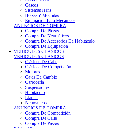
Sistemas Hans
Bolsas Y Mochilas
Equipación Para Mecánicos
ANUNCIOS DE COMPRA
Compra De Piezas
Compra De Neumáticos
Compra De Accesorios De Habitáculo
Compra De Equipación
VEHÍCULOS CLÁSICOS
VEHÍCULOS CLÁSICOS
Clásicos De Calle
Clásicos De Competición
Motores
Cajas De Cambio
Carrocería
Suspensiones
Habitáculo
Llantas
Neumáticos
ANUNCIOS DE COMPRA
Compra De Competición
Compra De Calle
Compra De Piezas
KARTING
KARTING