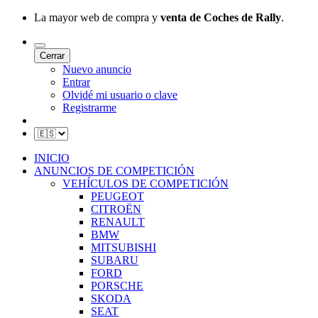
La mayor web de compra y
venta de Coches de Rally
.
Cerrar
Nuevo anuncio
Entrar
Olvidé mi usuario o clave
Registrarme
INICIO
ANUNCIOS DE COMPETICIÓN
VEHÍCULOS DE COMPETICIÓN
PEUGEOT
CITROËN
RENAULT
BMW
MITSUBISHI
SUBARU
FORD
PORSCHE
SKODA
SEAT