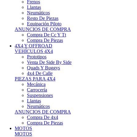
Neumáticos
Resto De Piezas
Equipación Piloto
ANUNCIOS DE COMPRA
Compra De Cc Y Tt
Compra De Piezas
4X4 Y OFFROAD
VEHÍCULOS 4X4
Prototipos
Venta De Side By Side
Quads Y Buggys
4x4 De Calle
PIEZAS PARA 4X4
Mecánica
Carrocería
Suspensiones
Llantas
Neumáticos
ANUNCIOS DE COMPRA
Compra De 4x4
Compra De Piezas
MOTOS
MOTOS
Motos De Circuito