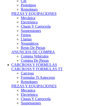
Remolques
PIEZAS Y EQUIPACIONES
Mecánica
Electrónica
Chasis Y Carrocería
Suspensiones
Frenos
Llantas
Neumáticos
Resto De Piezas
ANUNCIOS DE COMPRA
Compra Vehículos
Compra De Piezas
CARCROSS Y FÓRMULAS
CARCROSS Y FORMULAS TT
Carcross
Formulas Tt Autocross
Remolques
PIEZAS Y EQUIPACIONES
Mecanica
Electrónica
Chasis Y Carrocería
Suspensiones
Frenos
Llantas