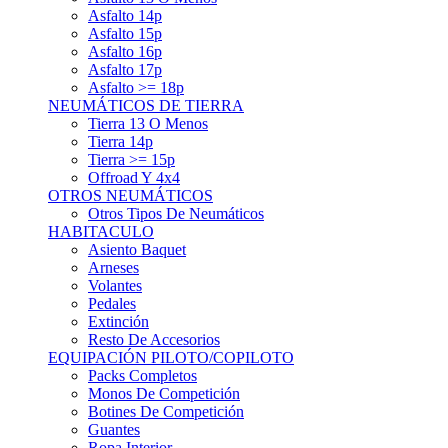
Asfalto 15p
Asfalto 16p
Asfalto 17p
Asfalto >= 18p
NEUMÁTICOS DE TIERRA
Tierra 13 O Menos
Tierra 14p
Tierra >= 15p
Offroad Y 4x4
OTROS NEUMÁTICOS
Otros Tipos De Neumáticos
HABITACULO
Asiento Baquet
Arneses
Volantes
Pedales
Extinción
Resto De Accesorios
EQUIPACIÓN PILOTO/COPILOTO
Packs Completos
Monos De Competición
Botines De Competición
Guantes
Ropa Interior
Cascos