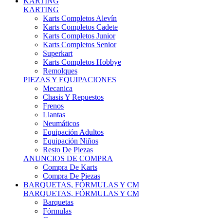
Karts Completos Alevín
Karts Completos Cadete
Karts Completos Junior
Karts Completos Senior
Superkart
Karts Completos Hobbye
Remolques
PIEZAS Y EQUIPACIONES
Mecanica
Chasis Y Repuestos
Frenos
Llantas
Neumáticos
Equipación Adultos
Equipación Niños
Resto De Piezas
ANUNCIOS DE COMPRA
Compra De Karts
Compra De Piezas
BARQUETAS, FÓRMULAS Y CM
BARQUETAS, FÓRMULAS Y CM
Barquetas
Fórmulas
Cm
Prototipos