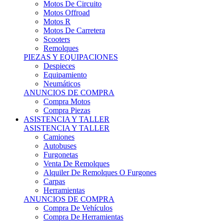
Motos Offroad
Motos R
Motos De Carretera
Scooters
Remolques
PIEZAS Y EQUIPACIONES
Despieces
Equipamiento
Neumáticos
ANUNCIOS DE COMPRA
Compra Motos
Compra Piezas
ASISTENCIA Y TALLER
ASISTENCIA Y TALLER
Camiones
Autobuses
Furgonetas
Venta De Remolques
Alquiler De Remolques O Furgones
Carpas
Herramientas
ANUNCIOS DE COMPRA
Compra De Vehículos
Compra De Herramientas