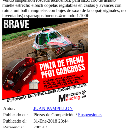
rotula uni ball manguetas con bujes de saxo de la copa(originales, no
inventados) esparragos buenos 4cm todo 1.100€
Autor:
JUAN PAMPILLON
Publicado en:
Piezas de Competición /
Suspensiones
Publicado el:
31-Ene-2018 23:44
Referencia:
700517
Visualizaciones:
3868