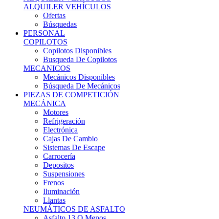
Ofertas
Búsquedas
PERSONAL
COPILOTOS
Copilotos Disponibles
Busqueda De Copilotos
MECANICOS
Mecánicos Disponibles
Búsqueda De Mecánicos
PIEZAS DE COMPETICIÓN
MECÁNICA
Motores
Refrigeración
Electrónica
Cajas De Cambio
Sistemas De Escape
Carrocería
Depositos
Suspensiones
Frenos
Iluminación
Llantas
NEUMÁTICOS DE ASFALTO
Asfalto 13 O Menos
Asfalto 14p