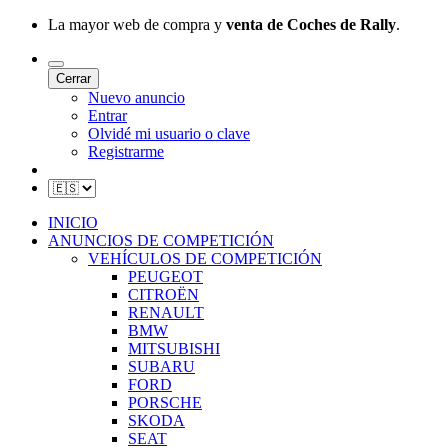
La mayor web de compra y
venta de Coches de Rally
.
Cerrar
Nuevo anuncio
Entrar
Olvidé mi usuario o clave
Registrarme
INICIO
ANUNCIOS DE COMPETICIÓN
VEHÍCULOS DE COMPETICIÓN
PEUGEOT
CITROËN
RENAULT
BMW
MITSUBISHI
SUBARU
FORD
PORSCHE
SKODA
SEAT