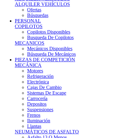
Ofertas
Búsquedas
PERSONAL
COPILOTOS
Copilotos Disponibles
Busqueda De Copilotos
MECANICOS
Mecánicos Disponibles
Búsqueda De Mecánicos
PIEZAS DE COMPETICIÓN
MECÁNICA
Motores
Refrigeración
Electrónica
Cajas De Cambio
Sistemas De Escape
Carrocería
Depositos
Suspensiones
Frenos
Iluminación
Llantas
NEUMÁTICOS DE ASFALTO
Asfalto 13 O Menos
Asfalto 14p