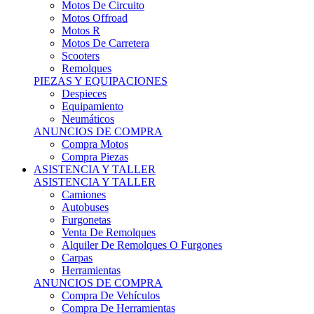
Motos Offroad
Motos R
Motos De Carretera
Scooters
Remolques
PIEZAS Y EQUIPACIONES
Despieces
Equipamiento
Neumáticos
ANUNCIOS DE COMPRA
Compra Motos
Compra Piezas
ASISTENCIA Y TALLER
ASISTENCIA Y TALLER
Camiones
Autobuses
Furgonetas
Venta De Remolques
Alquiler De Remolques O Furgones
Carpas
Herramientas
ANUNCIOS DE COMPRA
Compra De Vehículos
Compra De Herramientas