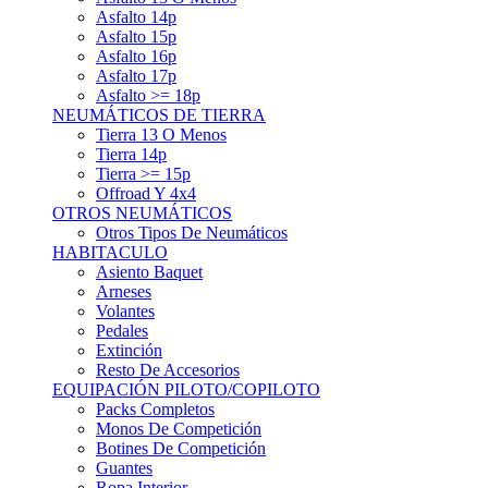
Asfalto 15p
Asfalto 16p
Asfalto 17p
Asfalto >= 18p
NEUMÁTICOS DE TIERRA
Tierra 13 O Menos
Tierra 14p
Tierra >= 15p
Offroad Y 4x4
OTROS NEUMÁTICOS
Otros Tipos De Neumáticos
HABITACULO
Asiento Baquet
Arneses
Volantes
Pedales
Extinción
Resto De Accesorios
EQUIPACIÓN PILOTO/COPILOTO
Packs Completos
Monos De Competición
Botines De Competición
Guantes
Ropa Interior
Cascos