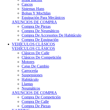
Sistemas Hans
Bolsas Y Mochilas
Equipación Para Mecánicos
ANUNCIOS DE COMPRA
Compra De Piezas
Compra De Neumáticos
Compra De Accesorios De Habitáculo
Compra De Equipación
VEHÍCULOS CLÁSICOS
VEHÍCULOS CLÁSICOS
Clásicos De Calle
Clásicos De Competición
Motores
Cajas De Cambio
Carrocería
Suspensiones
Habitáculo
Llantas
Neumáticos
ANUNCIOS DE COMPRA
Compra De Competición
Compra De Calle
Compra De Piezas
KARTING
KARTING