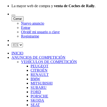
La mayor web de compra y
venta de Coches de Rally
.
Cerrar
Nuevo anuncio
Entrar
Olvidé mi usuario o clave
Registrarme
INICIO
ANUNCIOS DE COMPETICIÓN
VEHÍCULOS DE COMPETICIÓN
PEUGEOT
CITROËN
RENAULT
BMW
MITSUBISHI
SUBARU
FORD
PORSCHE
SKODA
SEAT