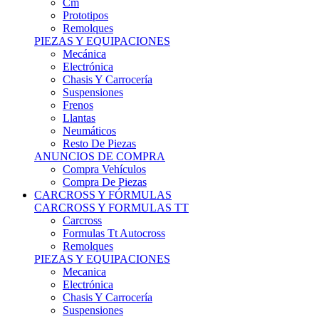
Remolques
PIEZAS Y EQUIPACIONES
Mecánica
Electrónica
Chasis Y Carrocería
Suspensiones
Frenos
Llantas
Neumáticos
Resto De Piezas
ANUNCIOS DE COMPRA
Compra Vehículos
Compra De Piezas
CARCROSS Y FÓRMULAS
CARCROSS Y FORMULAS TT
Carcross
Formulas Tt Autocross
Remolques
PIEZAS Y EQUIPACIONES
Mecanica
Electrónica
Chasis Y Carrocería
Suspensiones
Frenos
Llantas