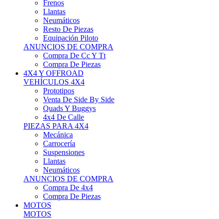
Neumáticos
Resto De Piezas
Equipación Piloto
ANUNCIOS DE COMPRA
Compra De Cc Y Tt
Compra De Piezas
4X4 Y OFFROAD
VEHÍCULOS 4X4
Prototipos
Venta De Side By Side
Quads Y Buggys
4x4 De Calle
PIEZAS PARA 4X4
Mecánica
Carrocería
Suspensiones
Llantas
Neumáticos
ANUNCIOS DE COMPRA
Compra De 4x4
Compra De Piezas
MOTOS
MOTOS
Motos De Circuito