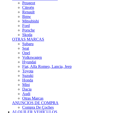
Citroën
Renault
Bmw
Mitsubishi
Ford
Porsche
Skoda
OTRAS MARCAS
Subaru
Seat
Opel
Volkswagen
Hyundai
Fiat, Alfa Romeo, Lancia, Jeep
Toyota
Suzuki
Honda
Mini
Dacia
Audi
Otras Marcas
ANUNCIOS DE COMPRA
Compra De Coches
ALQUILER VEHÍCULOS
ALQUILER VEHÍCULOS