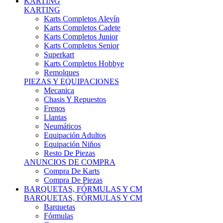
Karts Completos Alevín
Karts Completos Cadete
Karts Completos Junior
Karts Completos Senior
Superkart
Karts Completos Hobbye
Remolques
PIEZAS Y EQUIPACIONES
Mecanica
Chasis Y Repuestos
Frenos
Llantas
Neumáticos
Equipación Adultos
Equipación Niños
Resto De Piezas
ANUNCIOS DE COMPRA
Compra De Karts
Compra De Piezas
BARQUETAS, FÓRMULAS Y CM
BARQUETAS, FÓRMULAS Y CM
Barquetas
Fórmulas
Cm
Prototipos