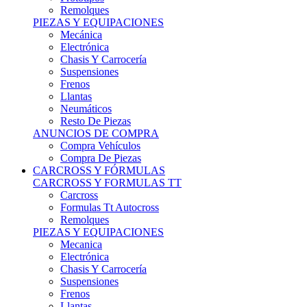
Remolques
PIEZAS Y EQUIPACIONES
Mecánica
Electrónica
Chasis Y Carrocería
Suspensiones
Frenos
Llantas
Neumáticos
Resto De Piezas
ANUNCIOS DE COMPRA
Compra Vehículos
Compra De Piezas
CARCROSS Y FÓRMULAS
CARCROSS Y FORMULAS TT
Carcross
Formulas Tt Autocross
Remolques
PIEZAS Y EQUIPACIONES
Mecanica
Electrónica
Chasis Y Carrocería
Suspensiones
Frenos
Llantas