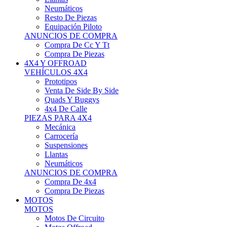
Neumáticos
Resto De Piezas
Equipación Piloto
ANUNCIOS DE COMPRA
Compra De Cc Y Tt
Compra De Piezas
4X4 Y OFFROAD
VEHÍCULOS 4X4
Prototipos
Venta De Side By Side
Quads Y Buggys
4x4 De Calle
PIEZAS PARA 4X4
Mecánica
Carrocería
Suspensiones
Llantas
Neumáticos
ANUNCIOS DE COMPRA
Compra De 4x4
Compra De Piezas
MOTOS
MOTOS
Motos De Circuito