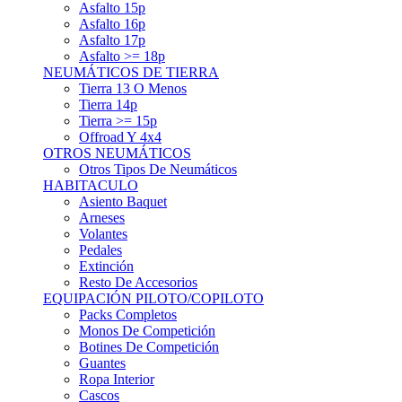
Asfalto 15p
Asfalto 16p
Asfalto 17p
Asfalto >= 18p
NEUMÁTICOS DE TIERRA
Tierra 13 O Menos
Tierra 14p
Tierra >= 15p
Offroad Y 4x4
OTROS NEUMÁTICOS
Otros Tipos De Neumáticos
HABITACULO
Asiento Baquet
Arneses
Volantes
Pedales
Extinción
Resto De Accesorios
EQUIPACIÓN PILOTO/COPILOTO
Packs Completos
Monos De Competición
Botines De Competición
Guantes
Ropa Interior
Cascos