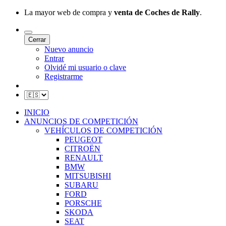
La mayor web de compra y
venta de Coches de Rally
.
Cerrar
Nuevo anuncio
Entrar
Olvidé mi usuario o clave
Registrarme
INICIO
ANUNCIOS DE COMPETICIÓN
VEHÍCULOS DE COMPETICIÓN
PEUGEOT
CITROËN
RENAULT
BMW
MITSUBISHI
SUBARU
FORD
PORSCHE
SKODA
SEAT