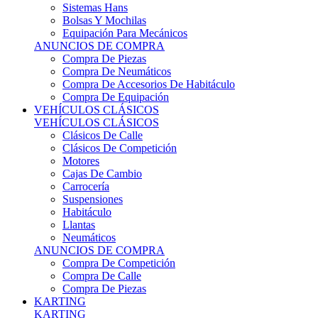
Sistemas Hans
Bolsas Y Mochilas
Equipación Para Mecánicos
ANUNCIOS DE COMPRA
Compra De Piezas
Compra De Neumáticos
Compra De Accesorios De Habitáculo
Compra De Equipación
VEHÍCULOS CLÁSICOS
VEHÍCULOS CLÁSICOS
Clásicos De Calle
Clásicos De Competición
Motores
Cajas De Cambio
Carrocería
Suspensiones
Habitáculo
Llantas
Neumáticos
ANUNCIOS DE COMPRA
Compra De Competición
Compra De Calle
Compra De Piezas
KARTING
KARTING