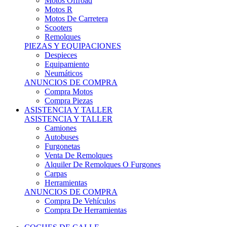
Motos Offroad
Motos R
Motos De Carretera
Scooters
Remolques
PIEZAS Y EQUIPACIONES
Despieces
Equipamiento
Neumáticos
ANUNCIOS DE COMPRA
Compra Motos
Compra Piezas
ASISTENCIA Y TALLER
ASISTENCIA Y TALLER
Camiones
Autobuses
Furgonetas
Venta De Remolques
Alquiler De Remolques O Furgones
Carpas
Herramientas
ANUNCIOS DE COMPRA
Compra De Vehículos
Compra De Herramientas