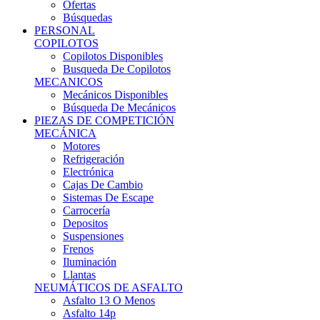
Ofertas
Búsquedas
PERSONAL
COPILOTOS
Copilotos Disponibles
Busqueda De Copilotos
MECANICOS
Mecánicos Disponibles
Búsqueda De Mecánicos
PIEZAS DE COMPETICIÓN
MECÁNICA
Motores
Refrigeración
Electrónica
Cajas De Cambio
Sistemas De Escape
Carrocería
Depositos
Suspensiones
Frenos
Iluminación
Llantas
NEUMÁTICOS DE ASFALTO
Asfalto 13 O Menos
Asfalto 14p