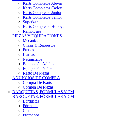
Karts Completos Alevín
Karts Completos Cadete
Karts Completos Junior
Karts Completos Senior
Superkart
Karts Completos Hobbye
Remolques
PIEZAS Y EQUIPACIONES
Mecanica
Chasis Y Repuestos
Frenos
Llantas
Neumáticos
Equipación Adultos
Equipación Niños
Resto De Piezas
ANUNCIOS DE COMPRA
Compra De Karts
Compra De Piezas
BARQUETAS, FÓRMULAS Y CM
BARQUETAS, FÓRMULAS Y CM
Barquetas
Fórmulas
Cm
Prototipos