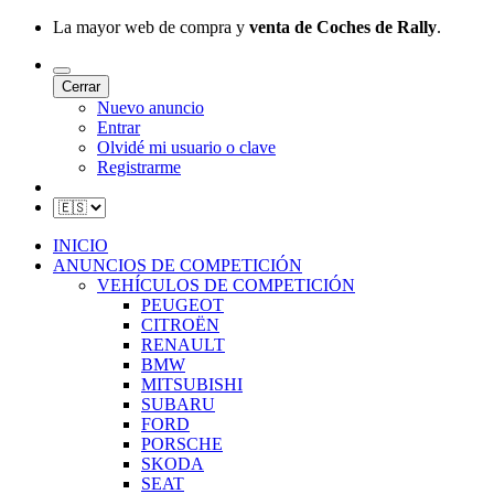
La mayor web de compra y
venta de Coches de Rally
.
Cerrar
Nuevo anuncio
Entrar
Olvidé mi usuario o clave
Registrarme
INICIO
ANUNCIOS DE COMPETICIÓN
VEHÍCULOS DE COMPETICIÓN
PEUGEOT
CITROËN
RENAULT
BMW
MITSUBISHI
SUBARU
FORD
PORSCHE
SKODA
SEAT