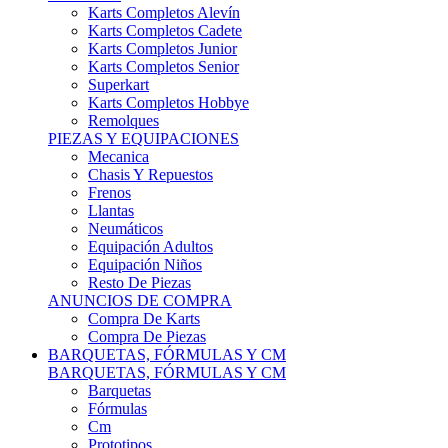
Karts Completos Alevín
Karts Completos Cadete
Karts Completos Junior
Karts Completos Senior
Superkart
Karts Completos Hobbye
Remolques
PIEZAS Y EQUIPACIONES
Mecanica
Chasis Y Repuestos
Frenos
Llantas
Neumáticos
Equipación Adultos
Equipación Niños
Resto De Piezas
ANUNCIOS DE COMPRA
Compra De Karts
Compra De Piezas
BARQUETAS, FÓRMULAS Y CM
BARQUETAS, FÓRMULAS Y CM
Barquetas
Fórmulas
Cm
Prototipos