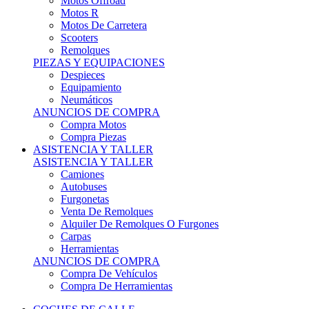
Motos Offroad
Motos R
Motos De Carretera
Scooters
Remolques
PIEZAS Y EQUIPACIONES
Despieces
Equipamiento
Neumáticos
ANUNCIOS DE COMPRA
Compra Motos
Compra Piezas
ASISTENCIA Y TALLER
ASISTENCIA Y TALLER
Camiones
Autobuses
Furgonetas
Venta De Remolques
Alquiler De Remolques O Furgones
Carpas
Herramientas
ANUNCIOS DE COMPRA
Compra De Vehículos
Compra De Herramientas