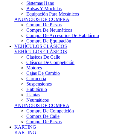
Sistemas Hans
Bolsas Y Mochilas
Equipación Para Mecánicos
ANUNCIOS DE COMPRA
Compra De Piezas
Compra De Neumáticos
Compra De Accesorios De Habitáculo
Compra De Equipación
VEHÍCULOS CLÁSICOS
VEHÍCULOS CLÁSICOS
Clásicos De Calle
Clásicos De Competición
Motores
Cajas De Cambio
Carrocería
Suspensiones
Habitáculo
Llantas
Neumáticos
ANUNCIOS DE COMPRA
Compra De Competición
Compra De Calle
Compra De Piezas
KARTING
KARTING