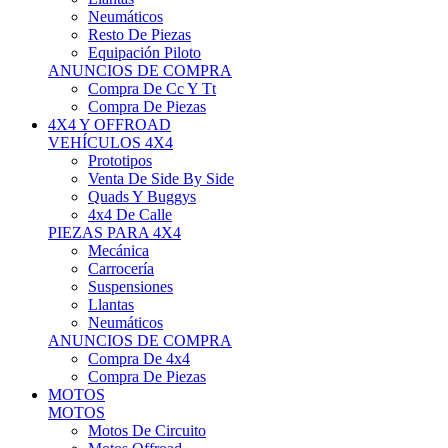
Neumáticos
Resto De Piezas
Equipación Piloto
ANUNCIOS DE COMPRA
Compra De Cc Y Tt
Compra De Piezas
4X4 Y OFFROAD
VEHÍCULOS 4X4
Prototipos
Venta De Side By Side
Quads Y Buggys
4x4 De Calle
PIEZAS PARA 4X4
Mecánica
Carrocería
Suspensiones
Llantas
Neumáticos
ANUNCIOS DE COMPRA
Compra De 4x4
Compra De Piezas
MOTOS
MOTOS
Motos De Circuito