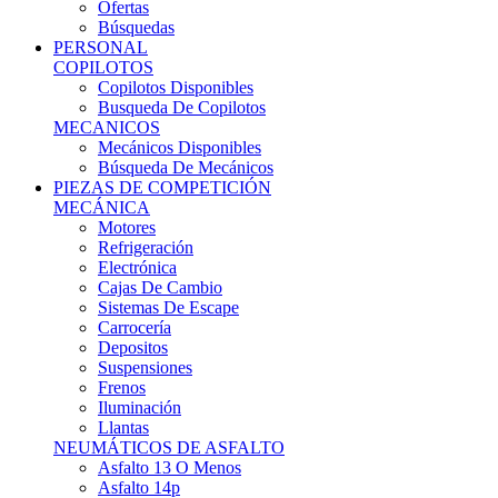
Ofertas
Búsquedas
PERSONAL
COPILOTOS
Copilotos Disponibles
Busqueda De Copilotos
MECANICOS
Mecánicos Disponibles
Búsqueda De Mecánicos
PIEZAS DE COMPETICIÓN
MECÁNICA
Motores
Refrigeración
Electrónica
Cajas De Cambio
Sistemas De Escape
Carrocería
Depositos
Suspensiones
Frenos
Iluminación
Llantas
NEUMÁTICOS DE ASFALTO
Asfalto 13 O Menos
Asfalto 14p