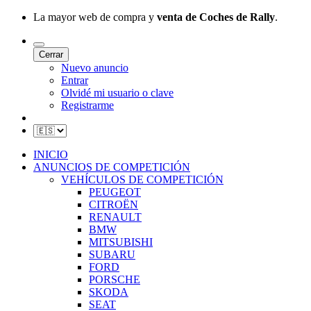
La mayor web de compra y
venta de Coches de Rally
.
Cerrar
Nuevo anuncio
Entrar
Olvidé mi usuario o clave
Registrarme
INICIO
ANUNCIOS DE COMPETICIÓN
VEHÍCULOS DE COMPETICIÓN
PEUGEOT
CITROËN
RENAULT
BMW
MITSUBISHI
SUBARU
FORD
PORSCHE
SKODA
SEAT