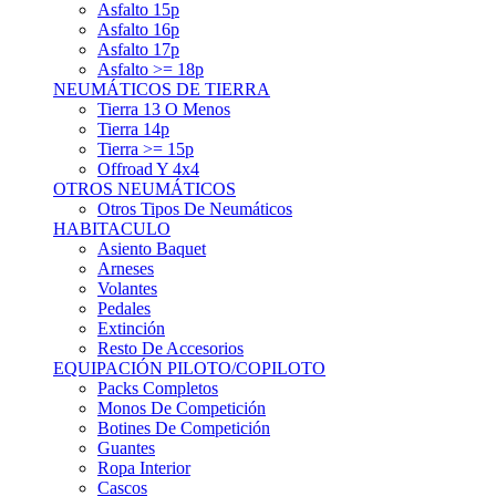
Asfalto 15p
Asfalto 16p
Asfalto 17p
Asfalto >= 18p
NEUMÁTICOS DE TIERRA
Tierra 13 O Menos
Tierra 14p
Tierra >= 15p
Offroad Y 4x4
OTROS NEUMÁTICOS
Otros Tipos De Neumáticos
HABITACULO
Asiento Baquet
Arneses
Volantes
Pedales
Extinción
Resto De Accesorios
EQUIPACIÓN PILOTO/COPILOTO
Packs Completos
Monos De Competición
Botines De Competición
Guantes
Ropa Interior
Cascos