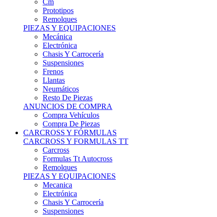
Remolques
PIEZAS Y EQUIPACIONES
Mecánica
Electrónica
Chasis Y Carrocería
Suspensiones
Frenos
Llantas
Neumáticos
Resto De Piezas
ANUNCIOS DE COMPRA
Compra Vehículos
Compra De Piezas
CARCROSS Y FÓRMULAS
CARCROSS Y FORMULAS TT
Carcross
Formulas Tt Autocross
Remolques
PIEZAS Y EQUIPACIONES
Mecanica
Electrónica
Chasis Y Carrocería
Suspensiones
Frenos
Llantas