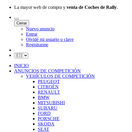
La mayor web de compra y
venta de Coches de Rally
.
Cerrar
Nuevo anuncio
Entrar
Olvidé mi usuario o clave
Registrarme
INICIO
ANUNCIOS DE COMPETICIÓN
VEHÍCULOS DE COMPETICIÓN
PEUGEOT
CITROËN
RENAULT
BMW
MITSUBISHI
SUBARU
FORD
PORSCHE
SKODA
SEAT