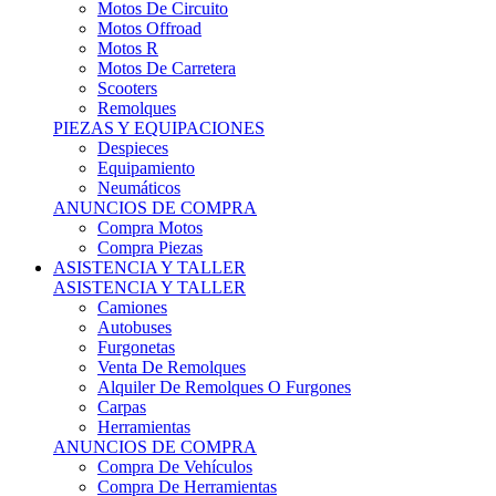
Motos Offroad
Motos R
Motos De Carretera
Scooters
Remolques
PIEZAS Y EQUIPACIONES
Despieces
Equipamiento
Neumáticos
ANUNCIOS DE COMPRA
Compra Motos
Compra Piezas
ASISTENCIA Y TALLER
ASISTENCIA Y TALLER
Camiones
Autobuses
Furgonetas
Venta De Remolques
Alquiler De Remolques O Furgones
Carpas
Herramientas
ANUNCIOS DE COMPRA
Compra De Vehículos
Compra De Herramientas