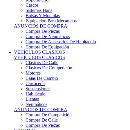
Sistemas Hans
Bolsas Y Mochilas
Equipación Para Mecánicos
ANUNCIOS DE COMPRA
Compra De Piezas
Compra De Neumáticos
Compra De Accesorios De Habitáculo
Compra De Equipación
VEHÍCULOS CLÁSICOS
VEHÍCULOS CLÁSICOS
Clásicos De Calle
Clásicos De Competición
Motores
Cajas De Cambio
Carrocería
Suspensiones
Habitáculo
Llantas
Neumáticos
ANUNCIOS DE COMPRA
Compra De Competición
Compra De Calle
Compra De Piezas
KARTING
KARTING