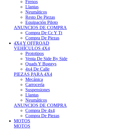
Neumáticos
Resto De Piezas
Equipación Piloto
ANUNCIOS DE COMPRA
Compra De Cc Y Tt
Compra De Piezas
4X4 Y OFFROAD
VEHÍCULOS 4X4
Prototipos
Venta De Side By Side
Quads Y Buggys
4x4 De Calle
PIEZAS PARA 4X4
Mecánica
Carrocería
Suspensiones
Llantas
Neumáticos
ANUNCIOS DE COMPRA
Compra De 4x4
Compra De Piezas
MOTOS
MOTOS
Motos De Circuito