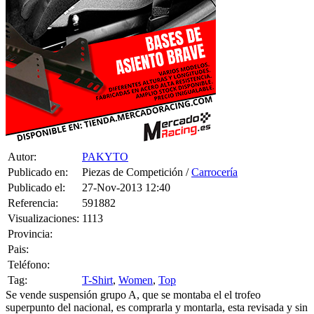
Autor:
PAKYTO
Publicado en:
Piezas de Competición /
Carrocería
Publicado el:
27-Nov-2013 12:40
Referencia:
591882
Visualizaciones:
1113
Provincia:
Pais:
Teléfono:
Tag:
T-Shirt
,
Women
,
Top
Se vende suspensión grupo A, que se montaba el el trofeo
superpunto del nacional, es comprarla y montarla, esta revisada y sin
uso, se vende porque me quedo de repuesto del fiat punto que tenia