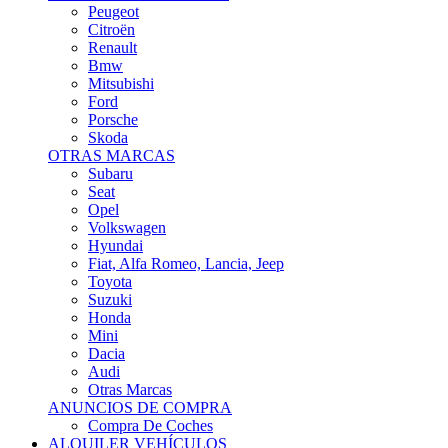
Citroën
Renault
Bmw
Mitsubishi
Ford
Porsche
Skoda
OTRAS MARCAS
Subaru
Seat
Opel
Volkswagen
Hyundai
Fiat, Alfa Romeo, Lancia, Jeep
Toyota
Suzuki
Honda
Mini
Dacia
Audi
Otras Marcas
ANUNCIOS DE COMPRA
Compra De Coches
ALQUILER VEHÍCULOS
ALQUILER VEHÍCULOS