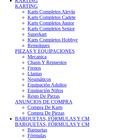
Karts Completos Alevín
Karts Completos Cadete
Karts Completos Junior
Karts Completos Senior
Superkart
Karts Completos Hobbye
Remolques
PIEZAS Y EQUIPACIONES
Mecanica
Chasis Y Repuestos
Frenos
Llantas
Neumáticos
Equipación Adultos
Equipación Niños
Resto De Piezas
ANUNCIOS DE COMPRA
Compra De Karts
Compra De Piezas
BARQUETAS, FÓRMULAS Y CM
BARQUETAS, FÓRMULAS Y CM
Barquetas
Fórmulas
Cm
Prototipos