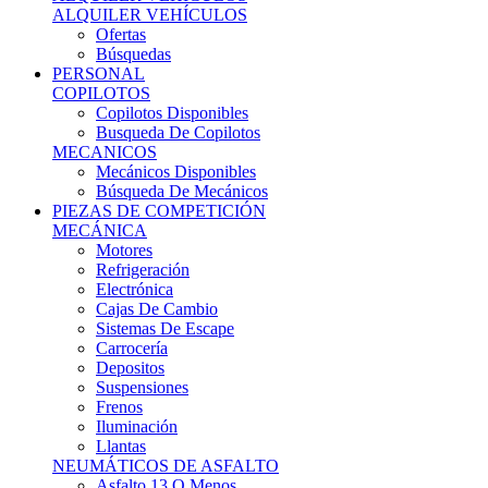
Ofertas
Búsquedas
PERSONAL
COPILOTOS
Copilotos Disponibles
Busqueda De Copilotos
MECANICOS
Mecánicos Disponibles
Búsqueda De Mecánicos
PIEZAS DE COMPETICIÓN
MECÁNICA
Motores
Refrigeración
Electrónica
Cajas De Cambio
Sistemas De Escape
Carrocería
Depositos
Suspensiones
Frenos
Iluminación
Llantas
NEUMÁTICOS DE ASFALTO
Asfalto 13 O Menos
Asfalto 14p