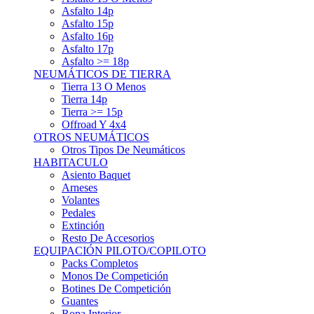
Asfalto 15p
Asfalto 16p
Asfalto 17p
Asfalto >= 18p
NEUMÁTICOS DE TIERRA
Tierra 13 O Menos
Tierra 14p
Tierra >= 15p
Offroad Y 4x4
OTROS NEUMÁTICOS
Otros Tipos De Neumáticos
HABITACULO
Asiento Baquet
Arneses
Volantes
Pedales
Extinción
Resto De Accesorios
EQUIPACIÓN PILOTO/COPILOTO
Packs Completos
Monos De Competición
Botines De Competición
Guantes
Ropa Interior
Cascos