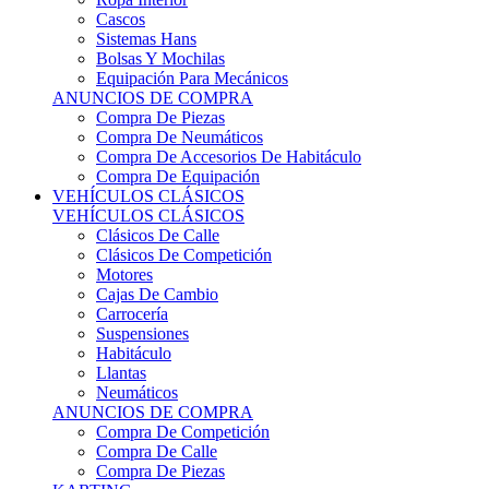
Sistemas Hans
Bolsas Y Mochilas
Equipación Para Mecánicos
ANUNCIOS DE COMPRA
Compra De Piezas
Compra De Neumáticos
Compra De Accesorios De Habitáculo
Compra De Equipación
VEHÍCULOS CLÁSICOS
VEHÍCULOS CLÁSICOS
Clásicos De Calle
Clásicos De Competición
Motores
Cajas De Cambio
Carrocería
Suspensiones
Habitáculo
Llantas
Neumáticos
ANUNCIOS DE COMPRA
Compra De Competición
Compra De Calle
Compra De Piezas
KARTING
KARTING