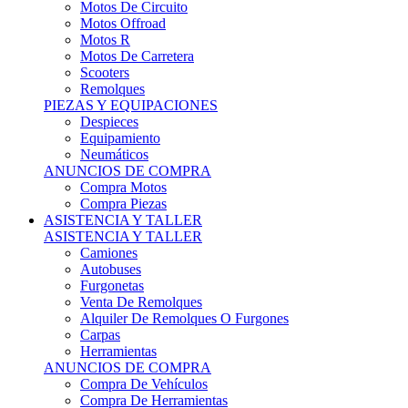
Motos Offroad
Motos R
Motos De Carretera
Scooters
Remolques
PIEZAS Y EQUIPACIONES
Despieces
Equipamiento
Neumáticos
ANUNCIOS DE COMPRA
Compra Motos
Compra Piezas
ASISTENCIA Y TALLER
ASISTENCIA Y TALLER
Camiones
Autobuses
Furgonetas
Venta De Remolques
Alquiler De Remolques O Furgones
Carpas
Herramientas
ANUNCIOS DE COMPRA
Compra De Vehículos
Compra De Herramientas