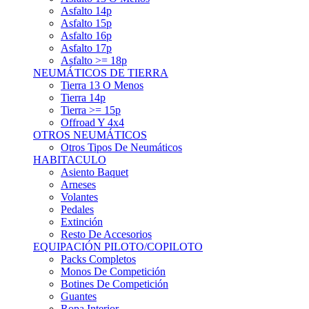
Asfalto 15p
Asfalto 16p
Asfalto 17p
Asfalto >= 18p
NEUMÁTICOS DE TIERRA
Tierra 13 O Menos
Tierra 14p
Tierra >= 15p
Offroad Y 4x4
OTROS NEUMÁTICOS
Otros Tipos De Neumáticos
HABITACULO
Asiento Baquet
Arneses
Volantes
Pedales
Extinción
Resto De Accesorios
EQUIPACIÓN PILOTO/COPILOTO
Packs Completos
Monos De Competición
Botines De Competición
Guantes
Ropa Interior
Cascos