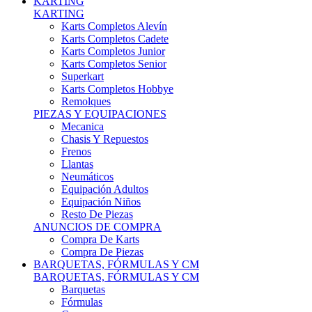
Karts Completos Alevín
Karts Completos Cadete
Karts Completos Junior
Karts Completos Senior
Superkart
Karts Completos Hobbye
Remolques
PIEZAS Y EQUIPACIONES
Mecanica
Chasis Y Repuestos
Frenos
Llantas
Neumáticos
Equipación Adultos
Equipación Niños
Resto De Piezas
ANUNCIOS DE COMPRA
Compra De Karts
Compra De Piezas
BARQUETAS, FÓRMULAS Y CM
BARQUETAS, FÓRMULAS Y CM
Barquetas
Fórmulas
Cm
Prototipos