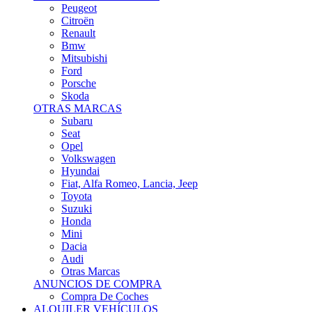
Citroën
Renault
Bmw
Mitsubishi
Ford
Porsche
Skoda
OTRAS MARCAS
Subaru
Seat
Opel
Volkswagen
Hyundai
Fiat, Alfa Romeo, Lancia, Jeep
Toyota
Suzuki
Honda
Mini
Dacia
Audi
Otras Marcas
ANUNCIOS DE COMPRA
Compra De Coches
ALQUILER VEHÍCULOS
ALQUILER VEHÍCULOS