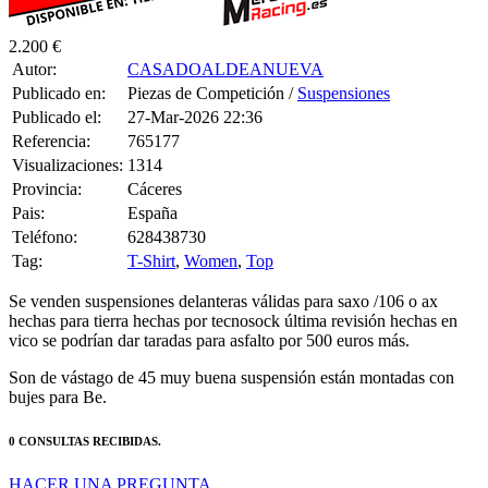
2.200 €
Autor:
CASADOALDEANUEVA
Publicado en:
Piezas de Competición /
Suspensiones
Publicado el:
27-Mar-2026 22:36
Referencia:
765177
Visualizaciones:
1314
Provincia:
Cáceres
Pais:
España
Teléfono:
628438730
Tag:
T-Shirt
,
Women
,
Top
Se venden suspensiones delanteras válidas para saxo /106 o ax
hechas para tierra hechas por tecnosock última revisión hechas en
vico se podrían dar taradas para asfalto por 500 euros más.
Son de vástago de 45 muy buena suspensión están montadas con
bujes para Be.
0 CONSULTAS RECIBIDAS.
HACER UNA PREGUNTA
HAZLE UNA PREGUNTA A CASADOALDEANUEVA