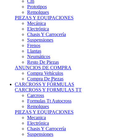
Remolques
PIEZAS Y EQUIPACIONES
Mecánica
Electrónica
Chasis Y Carrocería
Suspensiones
Frenos
Llantas
Neumáticos
Resto De Piezas
ANUNCIOS DE COMPRA
Compra Vehículos
Compra De Piezas
CARCROSS Y FÓRMULAS
CARCROSS Y FORMULAS TT
Carcross
Formulas Tt Autocross
Remolques
PIEZAS Y EQUIPACIONES
Mecanica
Electrónica
Chasis Y Carrocería
Suspensiones
Frenos
Llantas