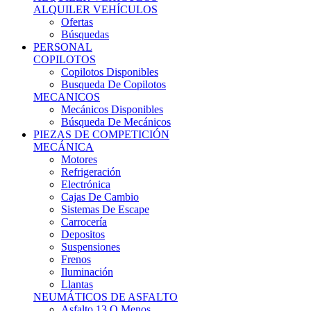
Ofertas
Búsquedas
PERSONAL
COPILOTOS
Copilotos Disponibles
Busqueda De Copilotos
MECANICOS
Mecánicos Disponibles
Búsqueda De Mecánicos
PIEZAS DE COMPETICIÓN
MECÁNICA
Motores
Refrigeración
Electrónica
Cajas De Cambio
Sistemas De Escape
Carrocería
Depositos
Suspensiones
Frenos
Iluminación
Llantas
NEUMÁTICOS DE ASFALTO
Asfalto 13 O Menos
Asfalto 14p