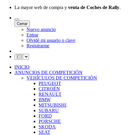
La mayor web de compra y
venta de Coches de Rally
.
Cerrar
Nuevo anuncio
Entrar
Olvidé mi usuario o clave
Registrarme
INICIO
ANUNCIOS DE COMPETICIÓN
VEHÍCULOS DE COMPETICIÓN
PEUGEOT
CITROËN
RENAULT
BMW
MITSUBISHI
SUBARU
FORD
PORSCHE
SKODA
SEAT