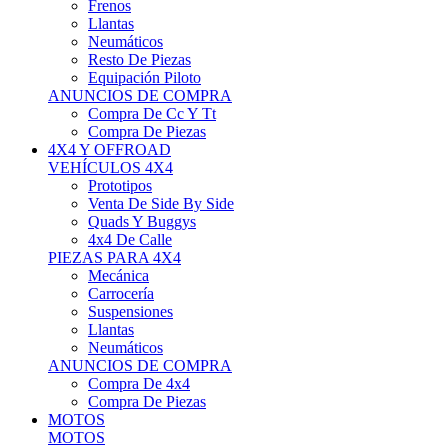
Neumáticos
Resto De Piezas
Equipación Piloto
ANUNCIOS DE COMPRA
Compra De Cc Y Tt
Compra De Piezas
4X4 Y OFFROAD
VEHÍCULOS 4X4
Prototipos
Venta De Side By Side
Quads Y Buggys
4x4 De Calle
PIEZAS PARA 4X4
Mecánica
Carrocería
Suspensiones
Llantas
Neumáticos
ANUNCIOS DE COMPRA
Compra De 4x4
Compra De Piezas
MOTOS
MOTOS
Motos De Circuito