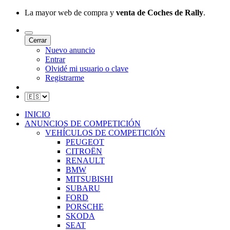
La mayor web de compra y
venta de Coches de Rally
.
Cerrar
Nuevo anuncio
Entrar
Olvidé mi usuario o clave
Registrarme
INICIO
ANUNCIOS DE COMPETICIÓN
VEHÍCULOS DE COMPETICIÓN
PEUGEOT
CITROËN
RENAULT
BMW
MITSUBISHI
SUBARU
FORD
PORSCHE
SKODA
SEAT