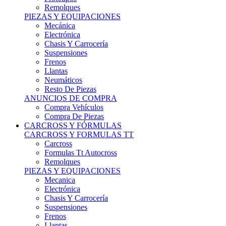
Remolques
PIEZAS Y EQUIPACIONES
Mecánica
Electrónica
Chasis Y Carrocería
Suspensiones
Frenos
Llantas
Neumáticos
Resto De Piezas
ANUNCIOS DE COMPRA
Compra Vehículos
Compra De Piezas
CARCROSS Y FÓRMULAS
CARCROSS Y FORMULAS TT
Carcross
Formulas Tt Autocross
Remolques
PIEZAS Y EQUIPACIONES
Mecanica
Electrónica
Chasis Y Carrocería
Suspensiones
Frenos
Llantas