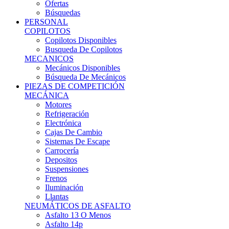
Ofertas
Búsquedas
PERSONAL
COPILOTOS
Copilotos Disponibles
Busqueda De Copilotos
MECANICOS
Mecánicos Disponibles
Búsqueda De Mecánicos
PIEZAS DE COMPETICIÓN
MECÁNICA
Motores
Refrigeración
Electrónica
Cajas De Cambio
Sistemas De Escape
Carrocería
Depositos
Suspensiones
Frenos
Iluminación
Llantas
NEUMÁTICOS DE ASFALTO
Asfalto 13 O Menos
Asfalto 14p