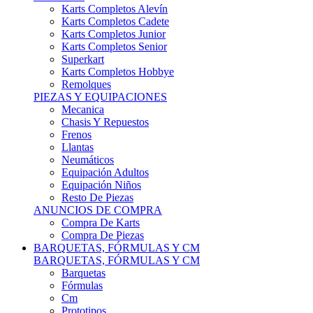
Karts Completos Alevín
Karts Completos Cadete
Karts Completos Junior
Karts Completos Senior
Superkart
Karts Completos Hobbye
Remolques
PIEZAS Y EQUIPACIONES
Mecanica
Chasis Y Repuestos
Frenos
Llantas
Neumáticos
Equipación Adultos
Equipación Niños
Resto De Piezas
ANUNCIOS DE COMPRA
Compra De Karts
Compra De Piezas
BARQUETAS, FÓRMULAS Y CM
BARQUETAS, FÓRMULAS Y CM
Barquetas
Fórmulas
Cm
Prototipos