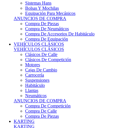
Sistemas Hans
Bolsas Y Mochilas
Equipación Para Mecánicos
ANUNCIOS DE COMPRA
Compra De Piezas
Compra De Neumáticos
Compra De Accesorios De Habitáculo
Compra De Equipación
VEHÍCULOS CLÁSICOS
VEHÍCULOS CLÁSICOS
Clásicos De Calle
Clásicos De Competición
Motores
Cajas De Cambio
Carrocería
Suspensiones
Habitáculo
Llantas
Neumáticos
ANUNCIOS DE COMPRA
Compra De Competición
Compra De Calle
Compra De Piezas
KARTING
KARTING