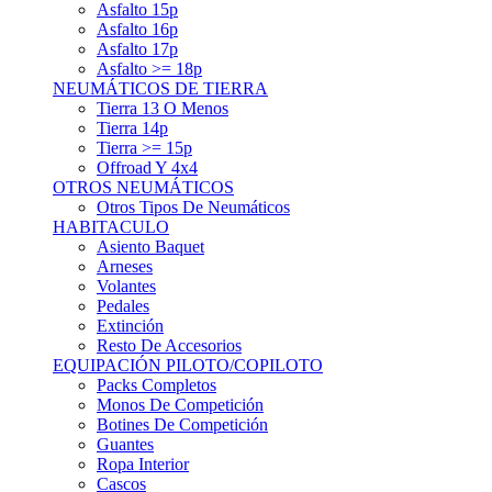
Asfalto 15p
Asfalto 16p
Asfalto 17p
Asfalto >= 18p
NEUMÁTICOS DE TIERRA
Tierra 13 O Menos
Tierra 14p
Tierra >= 15p
Offroad Y 4x4
OTROS NEUMÁTICOS
Otros Tipos De Neumáticos
HABITACULO
Asiento Baquet
Arneses
Volantes
Pedales
Extinción
Resto De Accesorios
EQUIPACIÓN PILOTO/COPILOTO
Packs Completos
Monos De Competición
Botines De Competición
Guantes
Ropa Interior
Cascos