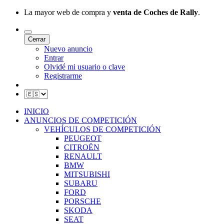
La mayor web de compra y
venta de Coches de Rally
.
Cerrar
Nuevo anuncio
Entrar
Olvidé mi usuario o clave
Registrarme
INICIO
ANUNCIOS DE COMPETICIÓN
VEHÍCULOS DE COMPETICIÓN
PEUGEOT
CITROËN
RENAULT
BMW
MITSUBISHI
SUBARU
FORD
PORSCHE
SKODA
SEAT