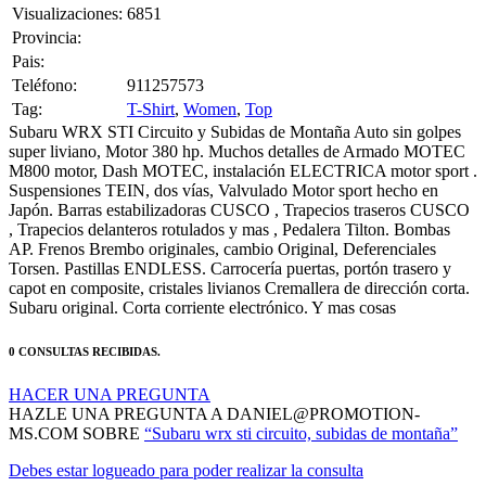
Visualizaciones:
6851
Provincia:
Pais:
Teléfono:
911257573
Tag:
T-Shirt
,
Women
,
Top
Subaru WRX STI Circuito y Subidas de Montaña Auto sin golpes
super liviano, Motor 380 hp. Muchos detalles de Armado MOTEC
M800 motor, Dash MOTEC, instalación ELECTRICA motor sport .
Suspensiones TEIN, dos vías, Valvulado Motor sport hecho en
Japón. Barras estabilizadoras CUSCO , Trapecios traseros CUSCO
, Trapecios delanteros rotulados y mas , Pedalera Tilton. Bombas
AP. Frenos Brembo originales, cambio Original, Deferenciales
Torsen. Pastillas ENDLESS. Carrocería puertas, portón trasero y
capot en composite, cristales livianos Cremallera de dirección corta.
Subaru original. Corta corriente electrónico. Y mas cosas
0 CONSULTAS RECIBIDAS.
HACER UNA PREGUNTA
HAZLE UNA PREGUNTA A DANIEL@PROMOTION-
MS.COM SOBRE
“Subaru wrx sti circuito, subidas de montaña”
Debes estar logueado para poder realizar la consulta