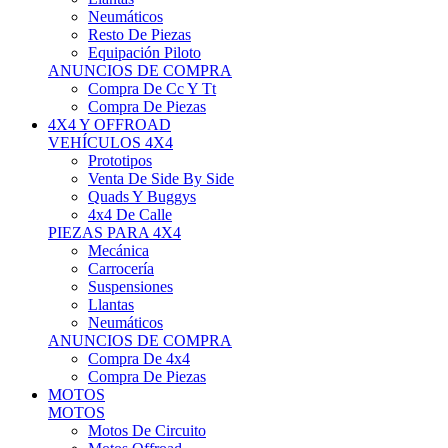
Neumáticos
Resto De Piezas
Equipación Piloto
ANUNCIOS DE COMPRA
Compra De Cc Y Tt
Compra De Piezas
4X4 Y OFFROAD
VEHÍCULOS 4X4
Prototipos
Venta De Side By Side
Quads Y Buggys
4x4 De Calle
PIEZAS PARA 4X4
Mecánica
Carrocería
Suspensiones
Llantas
Neumáticos
ANUNCIOS DE COMPRA
Compra De 4x4
Compra De Piezas
MOTOS
MOTOS
Motos De Circuito