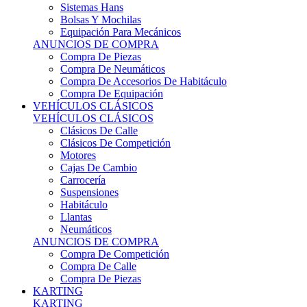
Sistemas Hans
Bolsas Y Mochilas
Equipación Para Mecánicos
ANUNCIOS DE COMPRA
Compra De Piezas
Compra De Neumáticos
Compra De Accesorios De Habitáculo
Compra De Equipación
VEHÍCULOS CLÁSICOS
VEHÍCULOS CLÁSICOS
Clásicos De Calle
Clásicos De Competición
Motores
Cajas De Cambio
Carrocería
Suspensiones
Habitáculo
Llantas
Neumáticos
ANUNCIOS DE COMPRA
Compra De Competición
Compra De Calle
Compra De Piezas
KARTING
KARTING