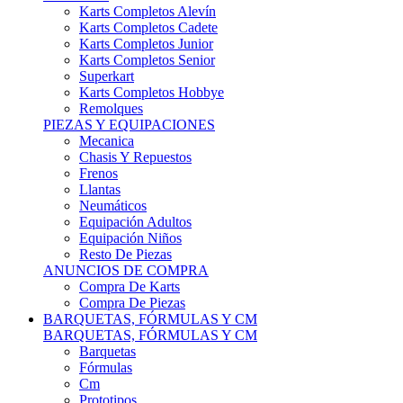
Karts Completos Alevín
Karts Completos Cadete
Karts Completos Junior
Karts Completos Senior
Superkart
Karts Completos Hobbye
Remolques
PIEZAS Y EQUIPACIONES
Mecanica
Chasis Y Repuestos
Frenos
Llantas
Neumáticos
Equipación Adultos
Equipación Niños
Resto De Piezas
ANUNCIOS DE COMPRA
Compra De Karts
Compra De Piezas
BARQUETAS, FÓRMULAS Y CM
BARQUETAS, FÓRMULAS Y CM
Barquetas
Fórmulas
Cm
Prototipos