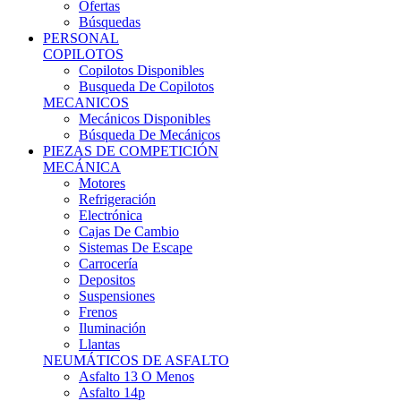
Ofertas
Búsquedas
PERSONAL
COPILOTOS
Copilotos Disponibles
Busqueda De Copilotos
MECANICOS
Mecánicos Disponibles
Búsqueda De Mecánicos
PIEZAS DE COMPETICIÓN
MECÁNICA
Motores
Refrigeración
Electrónica
Cajas De Cambio
Sistemas De Escape
Carrocería
Depositos
Suspensiones
Frenos
Iluminación
Llantas
NEUMÁTICOS DE ASFALTO
Asfalto 13 O Menos
Asfalto 14p