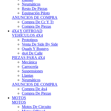
Neumáticos
Resto De Piezas
Equipación Piloto
ANUNCIOS DE COMPRA
Compra De Cc Y Tt
Compra De Piezas
4X4 Y OFFROAD
VEHÍCULOS 4X4
Prototipos
Venta De Side By Side
Quads Y Buggys
4x4 De Calle
PIEZAS PARA 4X4
Mecánica
Carrocería
Suspensiones
Llantas
Neumáticos
ANUNCIOS DE COMPRA
Compra De 4x4
Compra De Piezas
MOTOS
MOTOS
Motos De Circuito