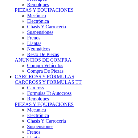
Remolques
PIEZAS Y EQUIPACIONES
Mecánica
Electrónica
Chasis Y Carrocería
Suspensiones
Frenos
Llantas
Neumáticos
Resto De Piezas
ANUNCIOS DE COMPRA
Compra Vehículos
Compra De Piezas
CARCROSS Y FÓRMULAS
CARCROSS Y FORMULAS TT
Carcross
Formulas Tt Autocross
Remolques
PIEZAS Y EQUIPACIONES
Mecanica
Electrónica
Chasis Y Carrocería
Suspensiones
Frenos
Llantas