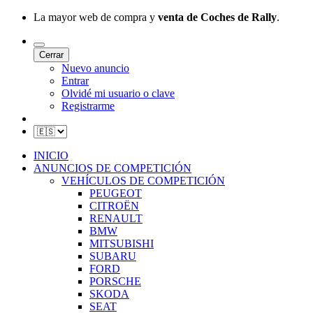
La mayor web de compra y
venta de Coches de Rally
.
Cerrar
Nuevo anuncio
Entrar
Olvidé mi usuario o clave
Registrarme
INICIO
ANUNCIOS DE COMPETICIÓN
VEHÍCULOS DE COMPETICIÓN
PEUGEOT
CITROËN
RENAULT
BMW
MITSUBISHI
SUBARU
FORD
PORSCHE
SKODA
SEAT