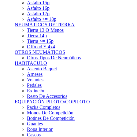
Asfalto 15p
Asfalto 16p
Asfalto 17p
Asfalto >= 18p
NEUMÁTICOS DE TIERRA
Tierra 13 O Menos
Tierra 14p
Tierra >= 15p
Offroad Y 4x4
OTROS NEUMÁTICOS
Otros Tipos De Neumáticos
HABITACULO
Asiento Baquet
Arneses
Volantes
Pedales
Extinción
Resto De Accesorios
EQUIPACIÓN PILOTO/COPILOTO
Packs Completos
Monos De Competición
Botines De Competición
Guantes
Ropa Interior
Cascos