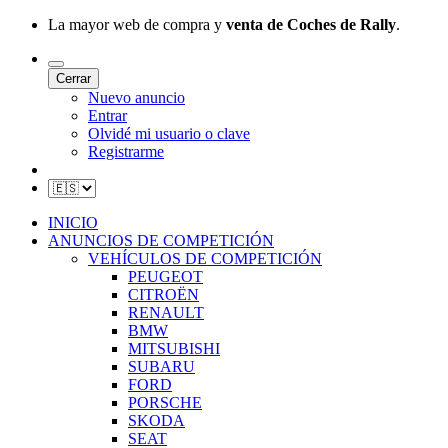
La mayor web de compra y
venta de Coches de Rally
.
Cerrar
Nuevo anuncio
Entrar
Olvidé mi usuario o clave
Registrarme
INICIO
ANUNCIOS DE COMPETICIÓN
VEHÍCULOS DE COMPETICIÓN
PEUGEOT
CITROËN
RENAULT
BMW
MITSUBISHI
SUBARU
FORD
PORSCHE
SKODA
SEAT