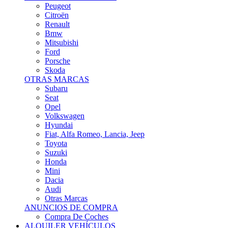
Citroën
Renault
Bmw
Mitsubishi
Ford
Porsche
Skoda
OTRAS MARCAS
Subaru
Seat
Opel
Volkswagen
Hyundai
Fiat, Alfa Romeo, Lancia, Jeep
Toyota
Suzuki
Honda
Mini
Dacia
Audi
Otras Marcas
ANUNCIOS DE COMPRA
Compra De Coches
ALQUILER VEHÍCULOS
ALQUILER VEHÍCULOS