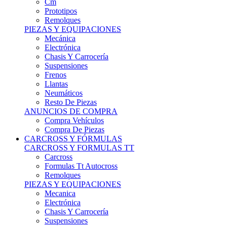
Remolques
PIEZAS Y EQUIPACIONES
Mecánica
Electrónica
Chasis Y Carrocería
Suspensiones
Frenos
Llantas
Neumáticos
Resto De Piezas
ANUNCIOS DE COMPRA
Compra Vehículos
Compra De Piezas
CARCROSS Y FÓRMULAS
CARCROSS Y FORMULAS TT
Carcross
Formulas Tt Autocross
Remolques
PIEZAS Y EQUIPACIONES
Mecanica
Electrónica
Chasis Y Carrocería
Suspensiones
Frenos
Llantas