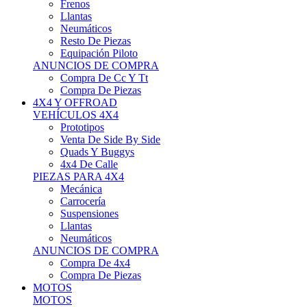
Neumáticos
Resto De Piezas
Equipación Piloto
ANUNCIOS DE COMPRA
Compra De Cc Y Tt
Compra De Piezas
4X4 Y OFFROAD
VEHÍCULOS 4X4
Prototipos
Venta De Side By Side
Quads Y Buggys
4x4 De Calle
PIEZAS PARA 4X4
Mecánica
Carrocería
Suspensiones
Llantas
Neumáticos
ANUNCIOS DE COMPRA
Compra De 4x4
Compra De Piezas
MOTOS
MOTOS
Motos De Circuito