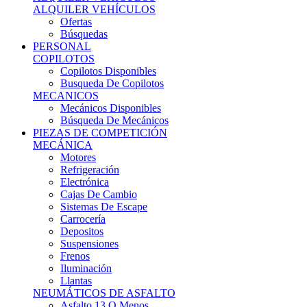
Ofertas
Búsquedas
PERSONAL
COPILOTOS
Copilotos Disponibles
Busqueda De Copilotos
MECANICOS
Mecánicos Disponibles
Búsqueda De Mecánicos
PIEZAS DE COMPETICIÓN
MECÁNICA
Motores
Refrigeración
Electrónica
Cajas De Cambio
Sistemas De Escape
Carrocería
Depositos
Suspensiones
Frenos
Iluminación
Llantas
NEUMÁTICOS DE ASFALTO
Asfalto 13 O Menos
Asfalto 14p