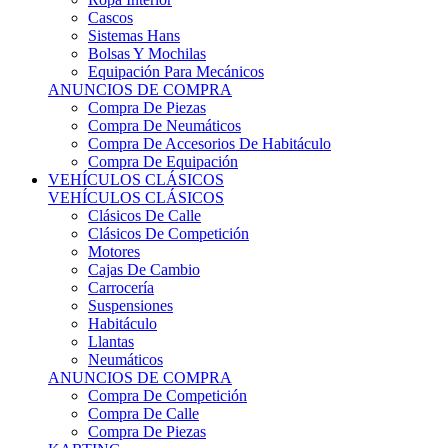
Sistemas Hans
Bolsas Y Mochilas
Equipación Para Mecánicos
ANUNCIOS DE COMPRA
Compra De Piezas
Compra De Neumáticos
Compra De Accesorios De Habitáculo
Compra De Equipación
VEHÍCULOS CLÁSICOS
VEHÍCULOS CLÁSICOS
Clásicos De Calle
Clásicos De Competición
Motores
Cajas De Cambio
Carrocería
Suspensiones
Habitáculo
Llantas
Neumáticos
ANUNCIOS DE COMPRA
Compra De Competición
Compra De Calle
Compra De Piezas
KARTING
KARTING