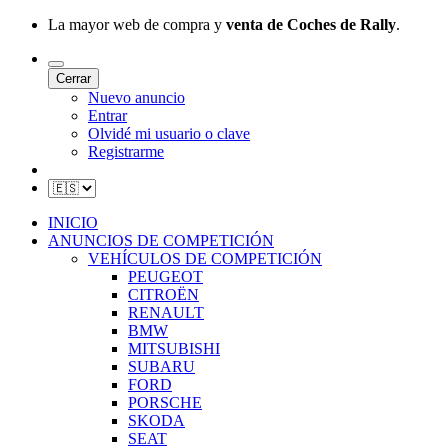
La mayor web de compra y
venta de Coches de Rally
.
Cerrar
Nuevo anuncio
Entrar
Olvidé mi usuario o clave
Registrarme
INICIO
ANUNCIOS DE COMPETICIÓN
VEHÍCULOS DE COMPETICIÓN
PEUGEOT
CITROËN
RENAULT
BMW
MITSUBISHI
SUBARU
FORD
PORSCHE
SKODA
SEAT