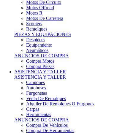
Motos Offroad
Motos R
Motos De Carretera
Scooters
Remolques
PIEZAS Y EQUIPACIONES
Despieces
Equipamiento
Neumáticos
ANUNCIOS DE COMPRA
Compra Motos
Compra Piezas
ASISTENCIA Y TALLER
ASISTENCIA Y TALLER
Camiones
Autobuses
Furgonetas
Venta De Remolques
Alquiler De Remolques O Furgones
Carpas
Herramientas
ANUNCIOS DE COMPRA
Compra De Vehículos
Compra De Herramientas