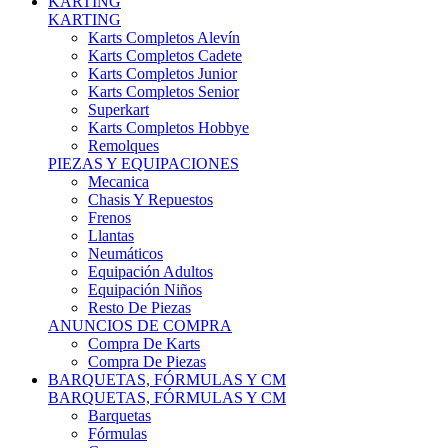
Karts Completos Alevín
Karts Completos Cadete
Karts Completos Junior
Karts Completos Senior
Superkart
Karts Completos Hobbye
Remolques
PIEZAS Y EQUIPACIONES
Mecanica
Chasis Y Repuestos
Frenos
Llantas
Neumáticos
Equipación Adultos
Equipación Niños
Resto De Piezas
ANUNCIOS DE COMPRA
Compra De Karts
Compra De Piezas
BARQUETAS, FÓRMULAS Y CM
BARQUETAS, FÓRMULAS Y CM
Barquetas
Fórmulas
Cm
Prototipos