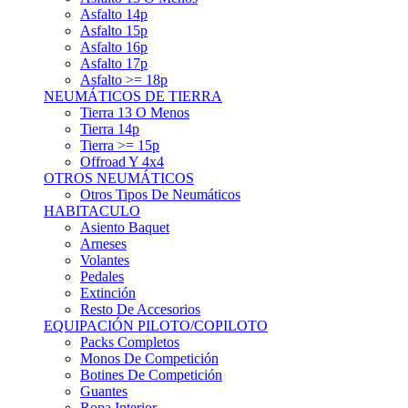
Asfalto 15p
Asfalto 16p
Asfalto 17p
Asfalto >= 18p
NEUMÁTICOS DE TIERRA
Tierra 13 O Menos
Tierra 14p
Tierra >= 15p
Offroad Y 4x4
OTROS NEUMÁTICOS
Otros Tipos De Neumáticos
HABITACULO
Asiento Baquet
Arneses
Volantes
Pedales
Extinción
Resto De Accesorios
EQUIPACIÓN PILOTO/COPILOTO
Packs Completos
Monos De Competición
Botines De Competición
Guantes
Ropa Interior
Cascos