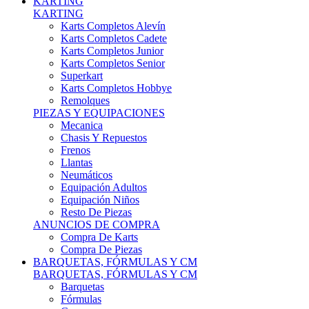
Karts Completos Alevín
Karts Completos Cadete
Karts Completos Junior
Karts Completos Senior
Superkart
Karts Completos Hobbye
Remolques
PIEZAS Y EQUIPACIONES
Mecanica
Chasis Y Repuestos
Frenos
Llantas
Neumáticos
Equipación Adultos
Equipación Niños
Resto De Piezas
ANUNCIOS DE COMPRA
Compra De Karts
Compra De Piezas
BARQUETAS, FÓRMULAS Y CM
BARQUETAS, FÓRMULAS Y CM
Barquetas
Fórmulas
Cm
Prototipos