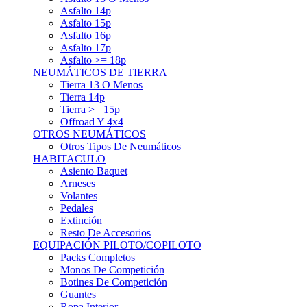
Asfalto 15p
Asfalto 16p
Asfalto 17p
Asfalto >= 18p
NEUMÁTICOS DE TIERRA
Tierra 13 O Menos
Tierra 14p
Tierra >= 15p
Offroad Y 4x4
OTROS NEUMÁTICOS
Otros Tipos De Neumáticos
HABITACULO
Asiento Baquet
Arneses
Volantes
Pedales
Extinción
Resto De Accesorios
EQUIPACIÓN PILOTO/COPILOTO
Packs Completos
Monos De Competición
Botines De Competición
Guantes
Ropa Interior
Cascos