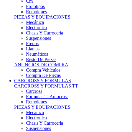
Remolques
PIEZAS Y EQUIPACIONES
Mecánica
Electrónica
Chasis Y Carrocería
Suspensiones
Frenos
Llantas
Neumáticos
Resto De Piezas
ANUNCIOS DE COMPRA
Compra Vehículos
Compra De Piezas
CARCROSS Y FÓRMULAS
CARCROSS Y FORMULAS TT
Carcross
Formulas Tt Autocross
Remolques
PIEZAS Y EQUIPACIONES
Mecanica
Electrónica
Chasis Y Carrocería
Suspensiones
Frenos
Llantas