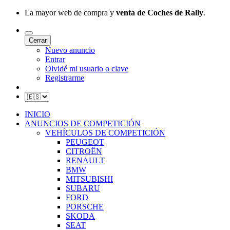
La mayor web de compra y
venta de Coches de Rally
.
Cerrar
Nuevo anuncio
Entrar
Olvidé mi usuario o clave
Registrarme
INICIO
ANUNCIOS DE COMPETICIÓN
VEHÍCULOS DE COMPETICIÓN
PEUGEOT
CITROËN
RENAULT
BMW
MITSUBISHI
SUBARU
FORD
PORSCHE
SKODA
SEAT