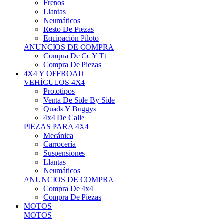
Neumáticos
Resto De Piezas
Equipación Piloto
ANUNCIOS DE COMPRA
Compra De Cc Y Tt
Compra De Piezas
4X4 Y OFFROAD
VEHÍCULOS 4X4
Prototipos
Venta De Side By Side
Quads Y Buggys
4x4 De Calle
PIEZAS PARA 4X4
Mecánica
Carrocería
Suspensiones
Llantas
Neumáticos
ANUNCIOS DE COMPRA
Compra De 4x4
Compra De Piezas
MOTOS
MOTOS
Motos De Circuito