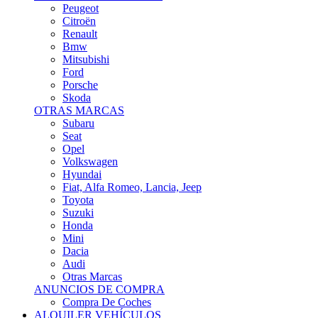
Citroën
Renault
Bmw
Mitsubishi
Ford
Porsche
Skoda
OTRAS MARCAS
Subaru
Seat
Opel
Volkswagen
Hyundai
Fiat, Alfa Romeo, Lancia, Jeep
Toyota
Suzuki
Honda
Mini
Dacia
Audi
Otras Marcas
ANUNCIOS DE COMPRA
Compra De Coches
ALQUILER VEHÍCULOS
ALQUILER VEHÍCULOS