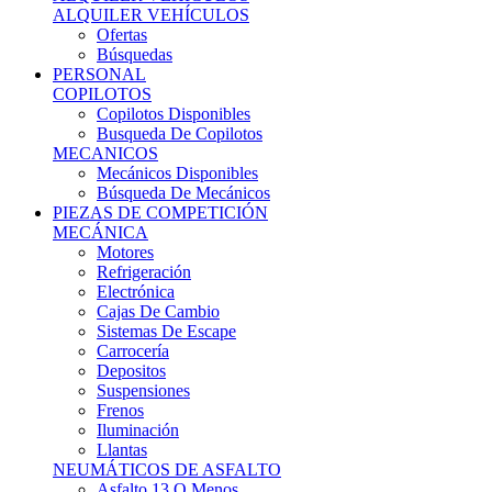
Ofertas
Búsquedas
PERSONAL
COPILOTOS
Copilotos Disponibles
Busqueda De Copilotos
MECANICOS
Mecánicos Disponibles
Búsqueda De Mecánicos
PIEZAS DE COMPETICIÓN
MECÁNICA
Motores
Refrigeración
Electrónica
Cajas De Cambio
Sistemas De Escape
Carrocería
Depositos
Suspensiones
Frenos
Iluminación
Llantas
NEUMÁTICOS DE ASFALTO
Asfalto 13 O Menos
Asfalto 14p