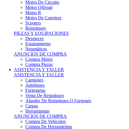
Motos Offroad
Motos R
Motos De Carretera
Scooters
Remolques
PIEZAS Y EQUIPACIONES
Despieces
Equipamiento
Neumáticos
ANUNCIOS DE COMPRA
Compra Motos
Compra Piezas
ASISTENCIA Y TALLER
ASISTENCIA Y TALLER
Camiones
Autobuses
Furgonetas
Venta De Remolques
Alquiler De Remolques O Furgones
Carpas
Herramientas
ANUNCIOS DE COMPRA
Compra De Vehículos
Compra De Herramientas