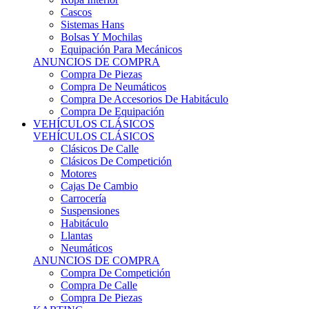
Sistemas Hans
Bolsas Y Mochilas
Equipación Para Mecánicos
ANUNCIOS DE COMPRA
Compra De Piezas
Compra De Neumáticos
Compra De Accesorios De Habitáculo
Compra De Equipación
VEHÍCULOS CLÁSICOS
VEHÍCULOS CLÁSICOS
Clásicos De Calle
Clásicos De Competición
Motores
Cajas De Cambio
Carrocería
Suspensiones
Habitáculo
Llantas
Neumáticos
ANUNCIOS DE COMPRA
Compra De Competición
Compra De Calle
Compra De Piezas
KARTING
KARTING