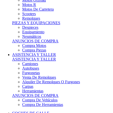
Motos Offroad
Motos R
Motos De Carretera
Scooters
Remolques
PIEZAS Y EQUIPACIONES
Despieces
Equipamiento
Neumáticos
ANUNCIOS DE COMPRA
Compra Motos
Compra Piezas
ASISTENCIA Y TALLER
ASISTENCIA Y TALLER
Camiones
Autobuses
Furgonetas
Venta De Remolques
Alquiler De Remolques O Furgones
Carpas
Herramientas
ANUNCIOS DE COMPRA
Compra De Vehículos
Compra De Herramientas