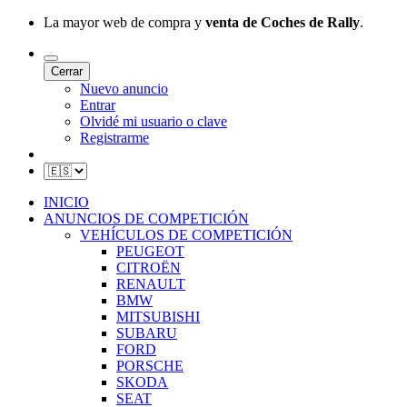
La mayor web de compra y
venta de Coches de Rally
.
Cerrar
Nuevo anuncio
Entrar
Olvidé mi usuario o clave
Registrarme
INICIO
ANUNCIOS DE COMPETICIÓN
VEHÍCULOS DE COMPETICIÓN
PEUGEOT
CITROËN
RENAULT
BMW
MITSUBISHI
SUBARU
FORD
PORSCHE
SKODA
SEAT