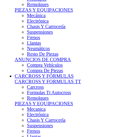
Remolques
PIEZAS Y EQUIPACIONES
Mecánica
Electrónica
Chasis Y Carrocería
Suspensiones
Frenos
Llantas
Neumáticos
Resto De Piezas
ANUNCIOS DE COMPRA
Compra Vehículos
Compra De Piezas
CARCROSS Y FÓRMULAS
CARCROSS Y FORMULAS TT
Carcross
Formulas Tt Autocross
Remolques
PIEZAS Y EQUIPACIONES
Mecanica
Electrónica
Chasis Y Carrocería
Suspensiones
Frenos
Llantas