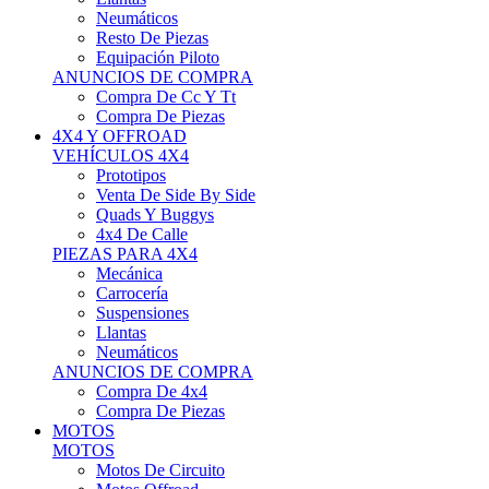
Neumáticos
Resto De Piezas
Equipación Piloto
ANUNCIOS DE COMPRA
Compra De Cc Y Tt
Compra De Piezas
4X4 Y OFFROAD
VEHÍCULOS 4X4
Prototipos
Venta De Side By Side
Quads Y Buggys
4x4 De Calle
PIEZAS PARA 4X4
Mecánica
Carrocería
Suspensiones
Llantas
Neumáticos
ANUNCIOS DE COMPRA
Compra De 4x4
Compra De Piezas
MOTOS
MOTOS
Motos De Circuito