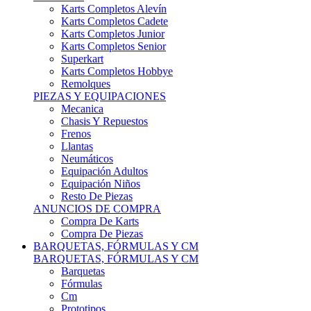
Karts Completos Alevín
Karts Completos Cadete
Karts Completos Junior
Karts Completos Senior
Superkart
Karts Completos Hobbye
Remolques
PIEZAS Y EQUIPACIONES
Mecanica
Chasis Y Repuestos
Frenos
Llantas
Neumáticos
Equipación Adultos
Equipación Niños
Resto De Piezas
ANUNCIOS DE COMPRA
Compra De Karts
Compra De Piezas
BARQUETAS, FÓRMULAS Y CM
BARQUETAS, FÓRMULAS Y CM
Barquetas
Fórmulas
Cm
Prototipos