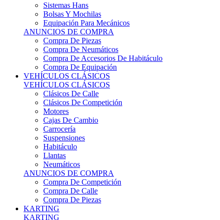
Sistemas Hans
Bolsas Y Mochilas
Equipación Para Mecánicos
ANUNCIOS DE COMPRA
Compra De Piezas
Compra De Neumáticos
Compra De Accesorios De Habitáculo
Compra De Equipación
VEHÍCULOS CLÁSICOS
VEHÍCULOS CLÁSICOS
Clásicos De Calle
Clásicos De Competición
Motores
Cajas De Cambio
Carrocería
Suspensiones
Habitáculo
Llantas
Neumáticos
ANUNCIOS DE COMPRA
Compra De Competición
Compra De Calle
Compra De Piezas
KARTING
KARTING