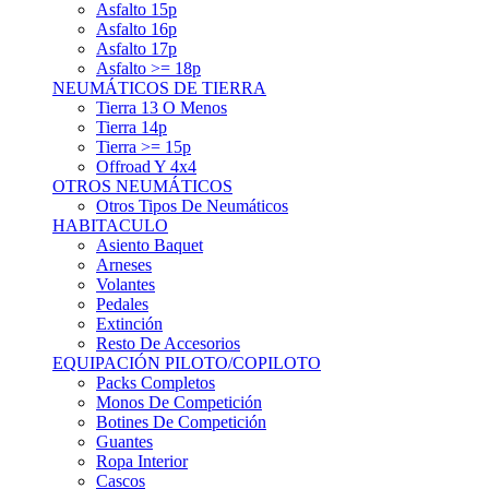
Asfalto 15p
Asfalto 16p
Asfalto 17p
Asfalto >= 18p
NEUMÁTICOS DE TIERRA
Tierra 13 O Menos
Tierra 14p
Tierra >= 15p
Offroad Y 4x4
OTROS NEUMÁTICOS
Otros Tipos De Neumáticos
HABITACULO
Asiento Baquet
Arneses
Volantes
Pedales
Extinción
Resto De Accesorios
EQUIPACIÓN PILOTO/COPILOTO
Packs Completos
Monos De Competición
Botines De Competición
Guantes
Ropa Interior
Cascos