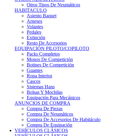
Sistemas Hans
Bolsas Y Mochilas
Equipación Para Mecánicos
ANUNCIOS DE COMPRA
Compra De Piezas
Compra De Neumáticos
Compra De Accesorios De Habitáculo
Compra De Equipación
VEHÍCULOS CLÁSICOS
VEHÍCULOS CLÁSICOS
Clásicos De Calle
Clásicos De Competición
Motores
Cajas De Cambio
Carrocería
Suspensiones
Habitáculo
Llantas
Neumáticos
ANUNCIOS DE COMPRA
Compra De Competición
Compra De Calle
Compra De Piezas
KARTING
KARTING