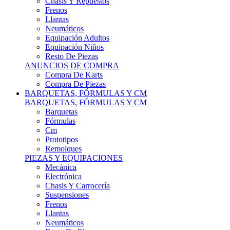
Remolques
PIEZAS Y EQUIPACIONES
Mecánica
Electrónica
Chasis Y Carrocería
Suspensiones
Frenos
Llantas
Neumáticos
Resto De Piezas
ANUNCIOS DE COMPRA
Compra Vehículos
Compra De Piezas
CARCROSS Y FÓRMULAS
CARCROSS Y FORMULAS TT
Carcross
Formulas Tt Autocross
Remolques
PIEZAS Y EQUIPACIONES
Mecanica
Electrónica
Chasis Y Carrocería
Suspensiones
Frenos
Llantas