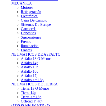
Asfalto 15p
Asfalto 16p
Asfalto 17p
Asfalto >= 18p
NEUMÁTICOS DE TIERRA
Tierra 13 O Menos
Tierra 14p
Tierra >= 15p
Offroad Y 4x4
OTROS NEUMÁTICOS
Otros Tipos De Neumáticos
HABITACULO
Asiento Baquet
Arneses
Volantes
Pedales
Extinción
Resto De Accesorios
EQUIPACIÓN PILOTO/COPILOTO
Packs Completos
Monos De Competición
Botines De Competición
Guantes
Ropa Interior
Cascos