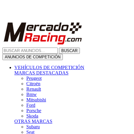
Citroën
Renault
Bmw
Mitsubishi
Ford
Porsche
Skoda
OTRAS MARCAS
Subaru
Seat
Opel
Volkswagen
Hyundai
Fiat, Alfa Romeo, Lancia, Jeep
Toyota
Suzuki
Honda
Mini
Dacia
Audi
Otras Marcas
ANUNCIOS DE COMPRA
Compra De Coches
ALQUILER VEHÍCULOS
ALQUILER VEHÍCULOS