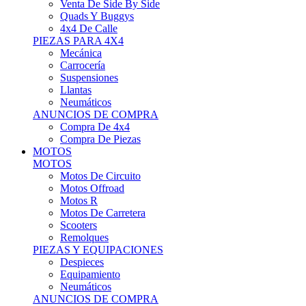
Motos Offroad
Motos R
Motos De Carretera
Scooters
Remolques
PIEZAS Y EQUIPACIONES
Despieces
Equipamiento
Neumáticos
ANUNCIOS DE COMPRA
Compra Motos
Compra Piezas
ASISTENCIA Y TALLER
ASISTENCIA Y TALLER
Camiones
Autobuses
Furgonetas
Venta De Remolques
Alquiler De Remolques O Furgones
Carpas
Herramientas
ANUNCIOS DE COMPRA
Compra De Vehículos
Compra De Herramientas