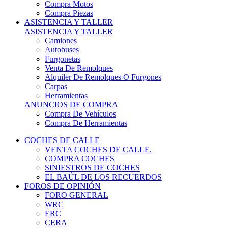
COCHES DE CALLE
VENTA COCHES DE CALLE.
COMPRA COCHES
SINIESTROS DE COCHES
EL BAÚL DE LOS RECUERDOS
FOROS DE OPINIÓN
FORO GENERAL
WRC
ERC
CERA
CERT - CERTT
CET / CER
FORO TÉCNICO
PRUEBAS DE VEHÍCULOS DE CALLE.
VIDEOS DE RALLY.
A CONTRATRAMO
TIENDA ONLINE
NUEVO ANUNCIO
Inicio
Piezas de Competición