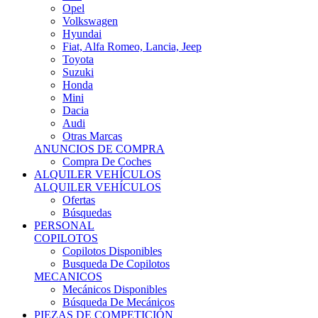
Ofertas
Búsquedas
PERSONAL
COPILOTOS
Copilotos Disponibles
Busqueda De Copilotos
MECANICOS
Mecánicos Disponibles
Búsqueda De Mecánicos
PIEZAS DE COMPETICIÓN
MECÁNICA
Motores
Refrigeración
Electrónica
Cajas De Cambio
Sistemas De Escape
Carrocería
Depositos
Suspensiones
Frenos
Iluminación
Llantas
NEUMÁTICOS DE ASFALTO
Asfalto 13 O Menos
Asfalto 14p