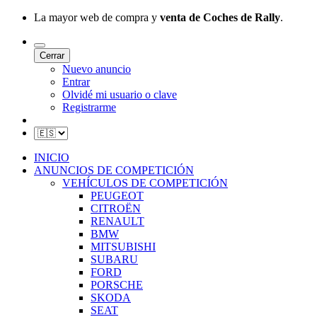
La mayor web de compra y
venta de Coches de Rally
.
Cerrar
Nuevo anuncio
Entrar
Olvidé mi usuario o clave
Registrarme
INICIO
ANUNCIOS DE COMPETICIÓN
VEHÍCULOS DE COMPETICIÓN
PEUGEOT
CITROËN
RENAULT
BMW
MITSUBISHI
SUBARU
FORD
PORSCHE
SKODA
SEAT