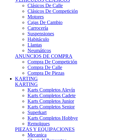
Karts Completos Alevín
Karts Completos Cadete
Karts Completos Junior
Karts Completos Senior
Superkart
Karts Completos Hobbye
Remolques
PIEZAS Y EQUIPACIONES
Mecanica
Chasis Y Repuestos
Frenos
Llantas
Neumáticos
Equipación Adultos
Equipación Niños
Resto De Piezas
ANUNCIOS DE COMPRA
Compra De Karts
Compra De Piezas
BARQUETAS, FÓRMULAS Y CM
BARQUETAS, FÓRMULAS Y CM
Barquetas
Fórmulas
Cm
Prototipos