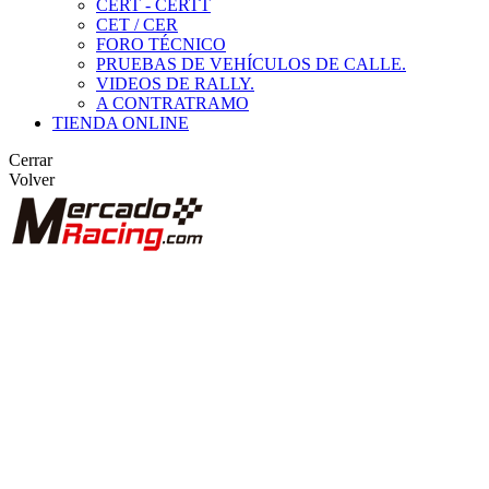
CERT - CERTT
CET / CER
FORO TÉCNICO
PRUEBAS DE VEHÍCULOS DE CALLE.
VIDEOS DE RALLY.
A CONTRATRAMO
TIENDA ONLINE
Cerrar
Volver
BUSCAR
ANUNCIOS DE COMPETICIÓN
VEHÍCULOS DE COMPETICIÓN
MARCAS DESTACADAS
Peugeot