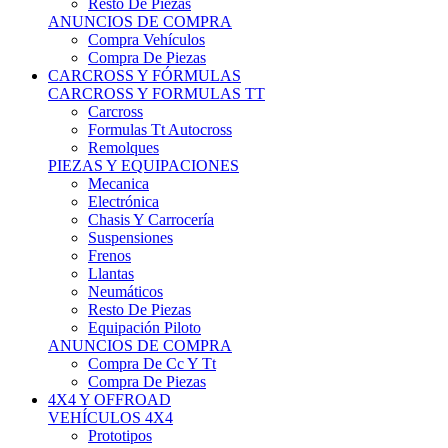
Neumáticos
Resto De Piezas
Equipación Piloto
ANUNCIOS DE COMPRA
Compra De Cc Y Tt
Compra De Piezas
4X4 Y OFFROAD
VEHÍCULOS 4X4
Prototipos
Venta De Side By Side
Quads Y Buggys
4x4 De Calle
PIEZAS PARA 4X4
Mecánica
Carrocería
Suspensiones
Llantas
Neumáticos
ANUNCIOS DE COMPRA
Compra De 4x4
Compra De Piezas
MOTOS
MOTOS
Motos De Circuito