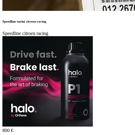
800 €
Autor:
DAANIPREEZ
Publicado en:
Piezas de Competición /
LLantas
Publicado el:
17-May-2026 09:49
Referencia:
765696
Visualizaciones:
926
Provincia:
Las Palmas
Pais:
España
Teléfono:
681692854
Tag:
T-Shirt
,
Women
,
Top
Vendo 4 speedline turini Citroen Racing en 16 4x108.
No negociable.