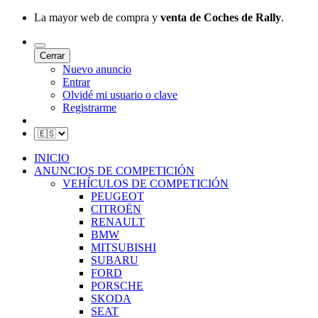
La mayor web de compra y
venta de Coches de Rally
.
Cerrar
Nuevo anuncio
Entrar
Olvidé mi usuario o clave
Registrarme
INICIO
ANUNCIOS DE COMPETICIÓN
VEHÍCULOS DE COMPETICIÓN
PEUGEOT
CITROËN
RENAULT
BMW
MITSUBISHI
SUBARU
FORD
PORSCHE
SKODA
SEAT