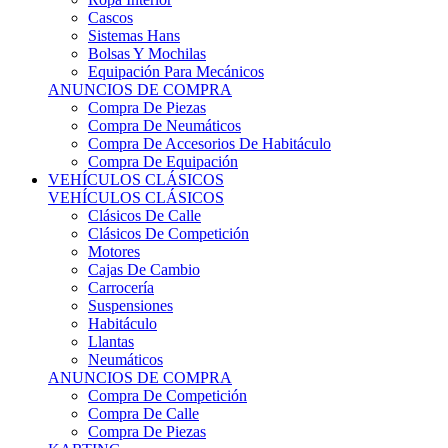
Sistemas Hans
Bolsas Y Mochilas
Equipación Para Mecánicos
ANUNCIOS DE COMPRA
Compra De Piezas
Compra De Neumáticos
Compra De Accesorios De Habitáculo
Compra De Equipación
VEHÍCULOS CLÁSICOS
VEHÍCULOS CLÁSICOS
Clásicos De Calle
Clásicos De Competición
Motores
Cajas De Cambio
Carrocería
Suspensiones
Habitáculo
Llantas
Neumáticos
ANUNCIOS DE COMPRA
Compra De Competición
Compra De Calle
Compra De Piezas
KARTING
KARTING