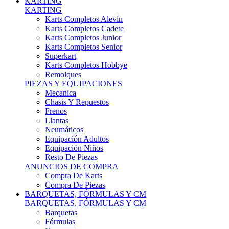
Karts Completos Alevín
Karts Completos Cadete
Karts Completos Junior
Karts Completos Senior
Superkart
Karts Completos Hobbye
Remolques
PIEZAS Y EQUIPACIONES
Mecanica
Chasis Y Repuestos
Frenos
Llantas
Neumáticos
Equipación Adultos
Equipación Niños
Resto De Piezas
ANUNCIOS DE COMPRA
Compra De Karts
Compra De Piezas
BARQUETAS, FÓRMULAS Y CM
BARQUETAS, FÓRMULAS Y CM
Barquetas
Fórmulas
Cm
Prototipos