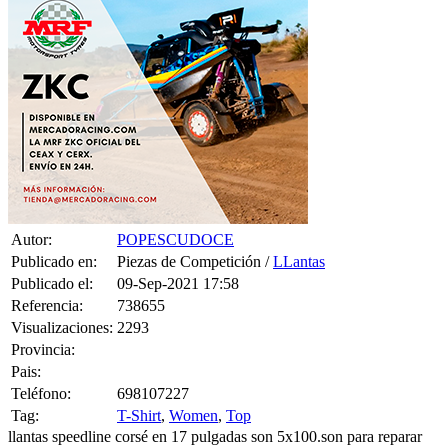
Autor:
POPESCUDOCE
Publicado en:
Piezas de Competición /
LLantas
Publicado el:
09-Sep-2021 17:58
Referencia:
738655
Visualizaciones:
2293
Provincia:
Pais:
Teléfono:
698107227
Tag:
T-Shirt
,
Women
,
Top
llantas speedline corsé en 17 pulgadas son 5x100.son para reparar
tres se ven en la foto donde están dobladas.dos gomas
aprovechables.cambiaria por pts o speedline grupo a,llantas Copa