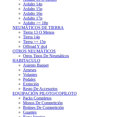
Asfalto 15p
Asfalto 16p
Asfalto 17p
Asfalto >= 18p
NEUMÁTICOS DE TIERRA
Tierra 13 O Menos
Tierra 14p
Tierra >= 15p
Offroad Y 4x4
OTROS NEUMÁTICOS
Otros Tipos De Neumáticos
HABITACULO
Asiento Baquet
Arneses
Volantes
Pedales
Extinción
Resto De Accesorios
EQUIPACIÓN PILOTO/COPILOTO
Packs Completos
Monos De Competición
Botines De Competición
Guantes
Ropa Interior
Cascos