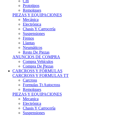
Remolques
PIEZAS Y EQUIPACIONES
Mecánica
Electrónica
Chasis Y Carrocería
Suspensiones
Frenos
Llantas
Neumáticos
Resto De Piezas
ANUNCIOS DE COMPRA
Compra Vehículos
Compra De Piezas
CARCROSS Y FÓRMULAS
CARCROSS Y FORMULAS TT
Carcross
Formulas Tt Autocross
Remolques
PIEZAS Y EQUIPACIONES
Mecanica
Electrónica
Chasis Y Carrocería
Suspensiones
Frenos
Llantas