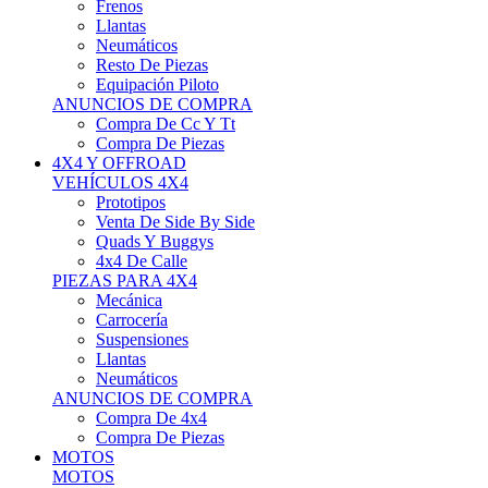
Neumáticos
Resto De Piezas
Equipación Piloto
ANUNCIOS DE COMPRA
Compra De Cc Y Tt
Compra De Piezas
4X4 Y OFFROAD
VEHÍCULOS 4X4
Prototipos
Venta De Side By Side
Quads Y Buggys
4x4 De Calle
PIEZAS PARA 4X4
Mecánica
Carrocería
Suspensiones
Llantas
Neumáticos
ANUNCIOS DE COMPRA
Compra De 4x4
Compra De Piezas
MOTOS
MOTOS
Motos De Circuito