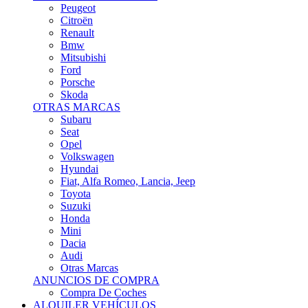
Citroën
Renault
Bmw
Mitsubishi
Ford
Porsche
Skoda
OTRAS MARCAS
Subaru
Seat
Opel
Volkswagen
Hyundai
Fiat, Alfa Romeo, Lancia, Jeep
Toyota
Suzuki
Honda
Mini
Dacia
Audi
Otras Marcas
ANUNCIOS DE COMPRA
Compra De Coches
ALQUILER VEHÍCULOS
ALQUILER VEHÍCULOS