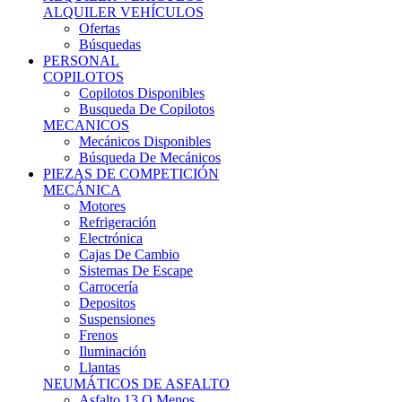
Ofertas
Búsquedas
PERSONAL
COPILOTOS
Copilotos Disponibles
Busqueda De Copilotos
MECANICOS
Mecánicos Disponibles
Búsqueda De Mecánicos
PIEZAS DE COMPETICIÓN
MECÁNICA
Motores
Refrigeración
Electrónica
Cajas De Cambio
Sistemas De Escape
Carrocería
Depositos
Suspensiones
Frenos
Iluminación
Llantas
NEUMÁTICOS DE ASFALTO
Asfalto 13 O Menos
Asfalto 14p