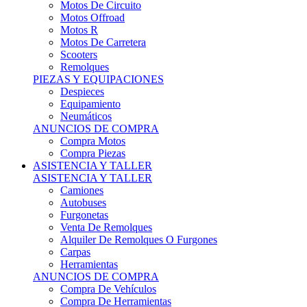
Motos Offroad
Motos R
Motos De Carretera
Scooters
Remolques
PIEZAS Y EQUIPACIONES
Despieces
Equipamiento
Neumáticos
ANUNCIOS DE COMPRA
Compra Motos
Compra Piezas
ASISTENCIA Y TALLER
ASISTENCIA Y TALLER
Camiones
Autobuses
Furgonetas
Venta De Remolques
Alquiler De Remolques O Furgones
Carpas
Herramientas
ANUNCIOS DE COMPRA
Compra De Vehículos
Compra De Herramientas