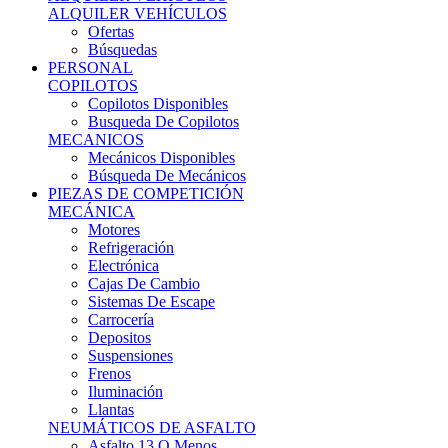
Ofertas
Búsquedas
PERSONAL
COPILOTOS
Copilotos Disponibles
Busqueda De Copilotos
MECANICOS
Mecánicos Disponibles
Búsqueda De Mecánicos
PIEZAS DE COMPETICIÓN
MECÁNICA
Motores
Refrigeración
Electrónica
Cajas De Cambio
Sistemas De Escape
Carrocería
Depositos
Suspensiones
Frenos
Iluminación
Llantas
NEUMÁTICOS DE ASFALTO
Asfalto 13 O Menos
Asfalto 14p