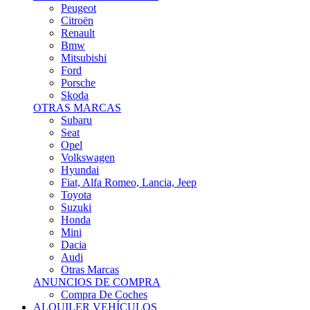
Citroën
Renault
Bmw
Mitsubishi
Ford
Porsche
Skoda
OTRAS MARCAS
Subaru
Seat
Opel
Volkswagen
Hyundai
Fiat, Alfa Romeo, Lancia, Jeep
Toyota
Suzuki
Honda
Mini
Dacia
Audi
Otras Marcas
ANUNCIOS DE COMPRA
Compra De Coches
ALQUILER VEHÍCULOS
ALQUILER VEHÍCULOS