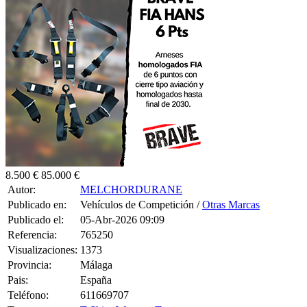
8.500 €
85.000 €
Autor:
MELCHORDURANE
Publicado en:
Vehículos de Competición /
Otras Marcas
Publicado el:
05-Abr-2026 09:09
Referencia:
765250
Visualizaciones:
1373
Provincia:
Málaga
Pais:
España
Teléfono:
611669707
Tag:
T-Shirt
,
Women
,
Top