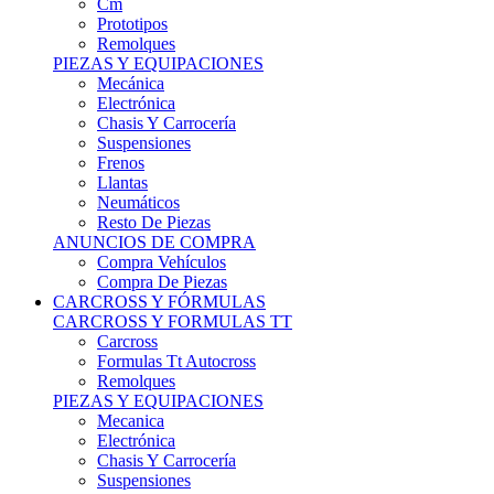
Remolques
PIEZAS Y EQUIPACIONES
Mecánica
Electrónica
Chasis Y Carrocería
Suspensiones
Frenos
Llantas
Neumáticos
Resto De Piezas
ANUNCIOS DE COMPRA
Compra Vehículos
Compra De Piezas
CARCROSS Y FÓRMULAS
CARCROSS Y FORMULAS TT
Carcross
Formulas Tt Autocross
Remolques
PIEZAS Y EQUIPACIONES
Mecanica
Electrónica
Chasis Y Carrocería
Suspensiones
Frenos
Llantas