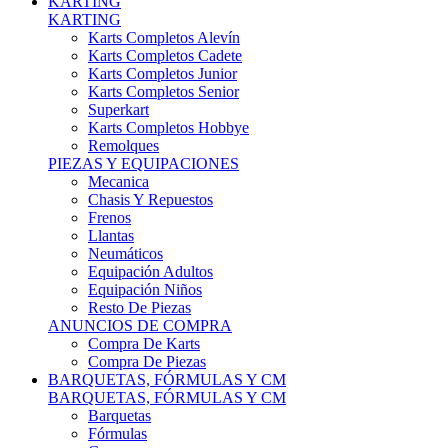
Karts Completos Alevín
Karts Completos Cadete
Karts Completos Junior
Karts Completos Senior
Superkart
Karts Completos Hobbye
Remolques
PIEZAS Y EQUIPACIONES
Mecanica
Chasis Y Repuestos
Frenos
Llantas
Neumáticos
Equipación Adultos
Equipación Niños
Resto De Piezas
ANUNCIOS DE COMPRA
Compra De Karts
Compra De Piezas
BARQUETAS, FÓRMULAS Y CM
BARQUETAS, FÓRMULAS Y CM
Barquetas
Fórmulas
Cm
Prototipos