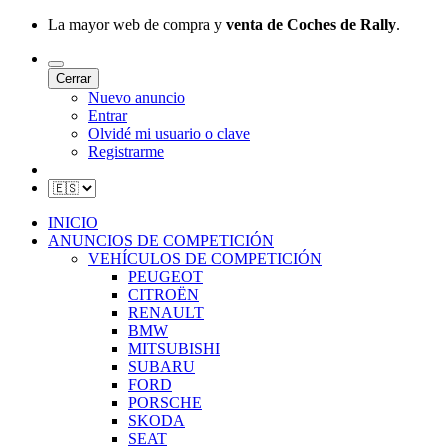
La mayor web de compra y
venta de Coches de Rally
.
Cerrar
Nuevo anuncio
Entrar
Olvidé mi usuario o clave
Registrarme
INICIO
ANUNCIOS DE COMPETICIÓN
VEHÍCULOS DE COMPETICIÓN
PEUGEOT
CITROËN
RENAULT
BMW
MITSUBISHI
SUBARU
FORD
PORSCHE
SKODA
SEAT