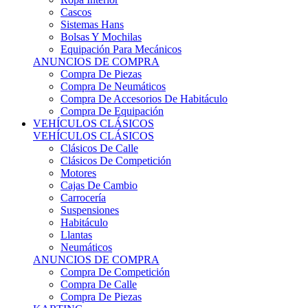
Sistemas Hans
Bolsas Y Mochilas
Equipación Para Mecánicos
ANUNCIOS DE COMPRA
Compra De Piezas
Compra De Neumáticos
Compra De Accesorios De Habitáculo
Compra De Equipación
VEHÍCULOS CLÁSICOS
VEHÍCULOS CLÁSICOS
Clásicos De Calle
Clásicos De Competición
Motores
Cajas De Cambio
Carrocería
Suspensiones
Habitáculo
Llantas
Neumáticos
ANUNCIOS DE COMPRA
Compra De Competición
Compra De Calle
Compra De Piezas
KARTING
KARTING