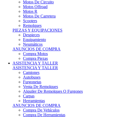
Motos Offroad
Motos R
Motos De Carretera
Scooters
Remolques
PIEZAS Y EQUIPACIONES
Despieces
Equipamiento
Neumáticos
ANUNCIOS DE COMPRA
Compra Motos
Compra Piezas
ASISTENCIA Y TALLER
ASISTENCIA Y TALLER
Camiones
Autobuses
Furgonetas
Venta De Remolques
Alquiler De Remolques O Furgones
Carpas
Herramientas
ANUNCIOS DE COMPRA
Compra De Vehículos
Compra De Herramientas