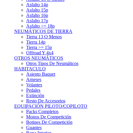
Asfalto 15p
Asfalto 16p
Asfalto 17p
Asfalto >= 18p
NEUMÁTICOS DE TIERRA
Tierra 13 O Menos
Tierra 14p
Tierra >= 15p
Offroad Y 4x4
OTROS NEUMÁTICOS
Otros Tipos De Neumáticos
HABITACULO
Asiento Baquet
Arneses
Volantes
Pedales
Extinción
Resto De Accesorios
EQUIPACIÓN PILOTO/COPILOTO
Packs Completos
Monos De Competición
Botines De Competición
Guantes
Ropa Interior
Cascos