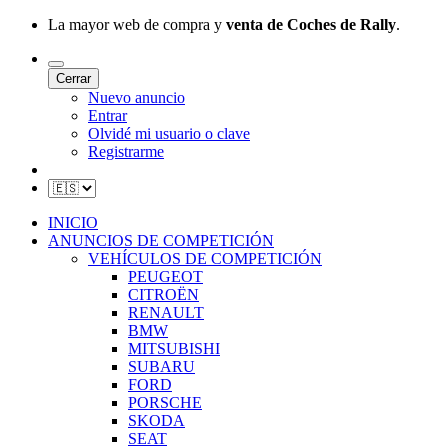
La mayor web de compra y
venta de Coches de Rally
.
Cerrar
Nuevo anuncio
Entrar
Olvidé mi usuario o clave
Registrarme
INICIO
ANUNCIOS DE COMPETICIÓN
VEHÍCULOS DE COMPETICIÓN
PEUGEOT
CITROËN
RENAULT
BMW
MITSUBISHI
SUBARU
FORD
PORSCHE
SKODA
SEAT