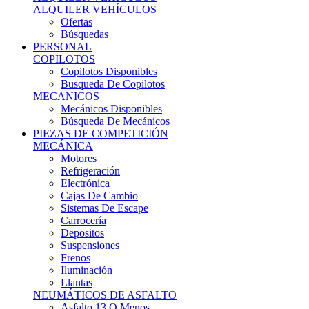
Ofertas
Búsquedas
PERSONAL
COPILOTOS
Copilotos Disponibles
Busqueda De Copilotos
MECANICOS
Mecánicos Disponibles
Búsqueda De Mecánicos
PIEZAS DE COMPETICIÓN
MECÁNICA
Motores
Refrigeración
Electrónica
Cajas De Cambio
Sistemas De Escape
Carrocería
Depositos
Suspensiones
Frenos
Iluminación
Llantas
NEUMÁTICOS DE ASFALTO
Asfalto 13 O Menos
Asfalto 14p