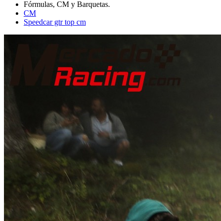
CM
Speedcar gtr top cm