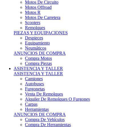
Motos Offroad
Motos R
Motos De Carretera
Scooters
Remolques
PIEZAS Y EQUIPACIONES
Despieces
Equipamiento
Neumáticos
ANUNCIOS DE COMPRA
Compra Motos
Compra Piezas
ASISTENCIA Y TALLER
ASISTENCIA Y TALLER
Camiones
Autobuses
Furgonetas
Venta De Remolques
Alquiler De Remolques O Furgones
Carpas
Herramientas
ANUNCIOS DE COMPRA
Compra De Vehículos
Compra De Herramientas