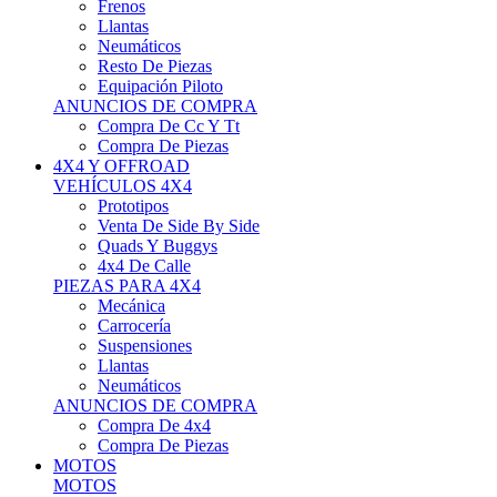
Neumáticos
Resto De Piezas
Equipación Piloto
ANUNCIOS DE COMPRA
Compra De Cc Y Tt
Compra De Piezas
4X4 Y OFFROAD
VEHÍCULOS 4X4
Prototipos
Venta De Side By Side
Quads Y Buggys
4x4 De Calle
PIEZAS PARA 4X4
Mecánica
Carrocería
Suspensiones
Llantas
Neumáticos
ANUNCIOS DE COMPRA
Compra De 4x4
Compra De Piezas
MOTOS
MOTOS
Motos De Circuito