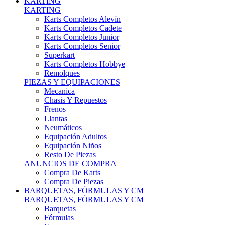
Karts Completos Alevín
Karts Completos Cadete
Karts Completos Junior
Karts Completos Senior
Superkart
Karts Completos Hobbye
Remolques
PIEZAS Y EQUIPACIONES
Mecanica
Chasis Y Repuestos
Frenos
Llantas
Neumáticos
Equipación Adultos
Equipación Niños
Resto De Piezas
ANUNCIOS DE COMPRA
Compra De Karts
Compra De Piezas
BARQUETAS, FÓRMULAS Y CM
BARQUETAS, FÓRMULAS Y CM
Barquetas
Fórmulas
Cm
Prototipos