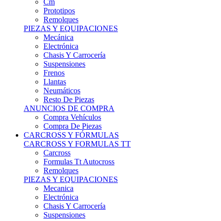
Remolques
PIEZAS Y EQUIPACIONES
Mecánica
Electrónica
Chasis Y Carrocería
Suspensiones
Frenos
Llantas
Neumáticos
Resto De Piezas
ANUNCIOS DE COMPRA
Compra Vehículos
Compra De Piezas
CARCROSS Y FÓRMULAS
CARCROSS Y FORMULAS TT
Carcross
Formulas Tt Autocross
Remolques
PIEZAS Y EQUIPACIONES
Mecanica
Electrónica
Chasis Y Carrocería
Suspensiones
Frenos
Llantas