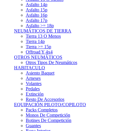
Asfalto 15p
Asfalto 16p
Asfalto 17p
Asfalto >= 18p
NEUMÁTICOS DE TIERRA
Tierra 13 O Menos
Tierra 14p
Tierra >= 15p
Offroad Y 4x4
OTROS NEUMÁTICOS
Otros Tipos De Neumáticos
HABITACULO
Asiento Baquet
Arneses
Volantes
Pedales
Extinción
Resto De Accesorios
EQUIPACIÓN PILOTO/COPILOTO
Packs Completos
Monos De Competición
Botines De Competición
Guantes
Ropa Interior
Cascos