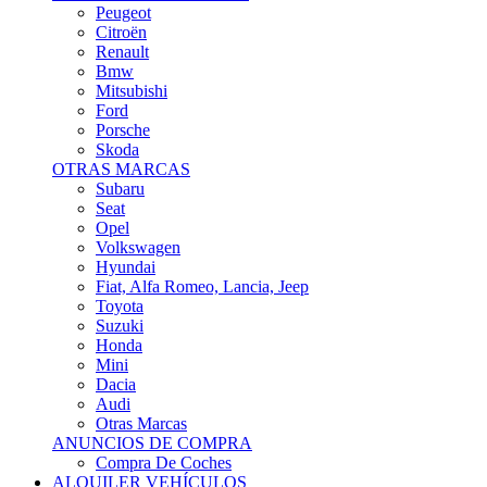
Citroën
Renault
Bmw
Mitsubishi
Ford
Porsche
Skoda
OTRAS MARCAS
Subaru
Seat
Opel
Volkswagen
Hyundai
Fiat, Alfa Romeo, Lancia, Jeep
Toyota
Suzuki
Honda
Mini
Dacia
Audi
Otras Marcas
ANUNCIOS DE COMPRA
Compra De Coches
ALQUILER VEHÍCULOS
ALQUILER VEHÍCULOS