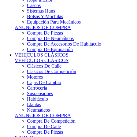
Sistemas Hans
Bolsas Y Mochilas
Equipación Para Mecánicos
ANUNCIOS DE COMPRA
Compra De Piezas
Compra De Neumáticos
Compra De Accesorios De Habitáculo
Compra De Equipación
VEHÍCULOS CLÁSICOS
VEHÍCULOS CLÁSICOS
Clásicos De Calle
Clásicos De Competición
Motores
Cajas De Cambio
Carrocería
Suspensiones
Habitáculo
Llantas
Neumáticos
ANUNCIOS DE COMPRA
Compra De Competición
Compra De Calle
Compra De Piezas
KARTING
KARTING