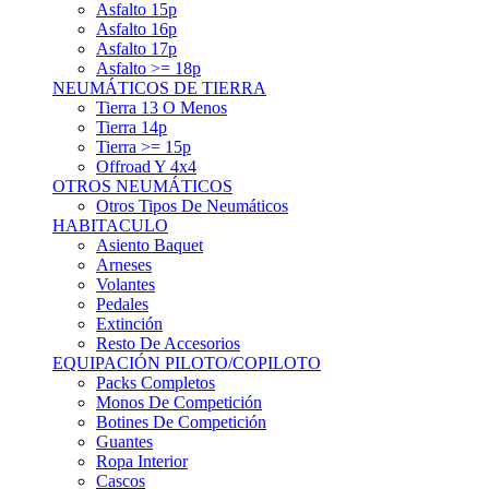
Asfalto 15p
Asfalto 16p
Asfalto 17p
Asfalto >= 18p
NEUMÁTICOS DE TIERRA
Tierra 13 O Menos
Tierra 14p
Tierra >= 15p
Offroad Y 4x4
OTROS NEUMÁTICOS
Otros Tipos De Neumáticos
HABITACULO
Asiento Baquet
Arneses
Volantes
Pedales
Extinción
Resto De Accesorios
EQUIPACIÓN PILOTO/COPILOTO
Packs Completos
Monos De Competición
Botines De Competición
Guantes
Ropa Interior
Cascos