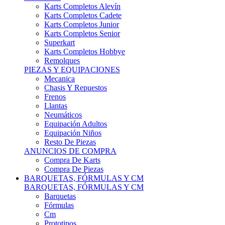
Karts Completos Alevín
Karts Completos Cadete
Karts Completos Junior
Karts Completos Senior
Superkart
Karts Completos Hobbye
Remolques
PIEZAS Y EQUIPACIONES
Mecanica
Chasis Y Repuestos
Frenos
Llantas
Neumáticos
Equipación Adultos
Equipación Niños
Resto De Piezas
ANUNCIOS DE COMPRA
Compra De Karts
Compra De Piezas
BARQUETAS, FÓRMULAS Y CM
BARQUETAS, FÓRMULAS Y CM
Barquetas
Fórmulas
Cm
Prototipos