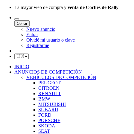
La mayor web de compra y
venta de Coches de Rally
.
Cerrar
Nuevo anuncio
Entrar
Olvidé mi usuario o clave
Registrarme
INICIO
ANUNCIOS DE COMPETICIÓN
VEHÍCULOS DE COMPETICIÓN
PEUGEOT
CITROËN
RENAULT
BMW
MITSUBISHI
SUBARU
FORD
PORSCHE
SKODA
SEAT