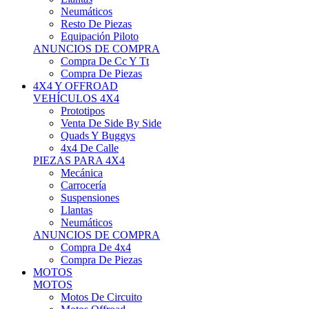
Neumáticos
Resto De Piezas
Equipación Piloto
ANUNCIOS DE COMPRA
Compra De Cc Y Tt
Compra De Piezas
4X4 Y OFFROAD
VEHÍCULOS 4X4
Prototipos
Venta De Side By Side
Quads Y Buggys
4x4 De Calle
PIEZAS PARA 4X4
Mecánica
Carrocería
Suspensiones
Llantas
Neumáticos
ANUNCIOS DE COMPRA
Compra De 4x4
Compra De Piezas
MOTOS
MOTOS
Motos De Circuito