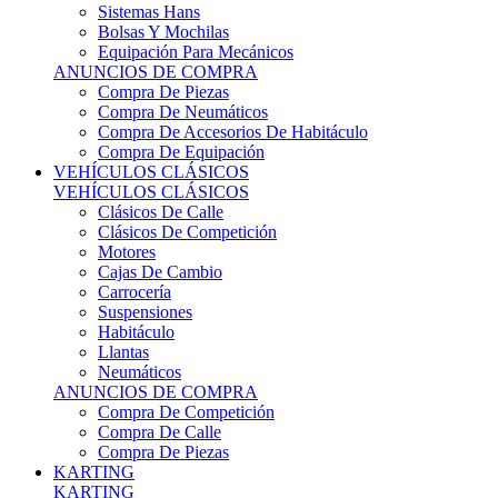
Sistemas Hans
Bolsas Y Mochilas
Equipación Para Mecánicos
ANUNCIOS DE COMPRA
Compra De Piezas
Compra De Neumáticos
Compra De Accesorios De Habitáculo
Compra De Equipación
VEHÍCULOS CLÁSICOS
VEHÍCULOS CLÁSICOS
Clásicos De Calle
Clásicos De Competición
Motores
Cajas De Cambio
Carrocería
Suspensiones
Habitáculo
Llantas
Neumáticos
ANUNCIOS DE COMPRA
Compra De Competición
Compra De Calle
Compra De Piezas
KARTING
KARTING