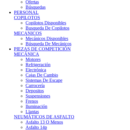
Ofertas
Búsquedas
PERSONAL
COPILOTOS
Copilotos Disponibles
Busqueda De Copilotos
MECANICOS
Mecánicos Disponibles
Búsqueda De Mecánicos
PIEZAS DE COMPETICIÓN
MECÁNICA
Motores
Refrigeración
Electrónica
Cajas De Cambio
Sistemas De Escape
Carrocería
Depositos
Suspensiones
Frenos
Iluminación
Llantas
NEUMÁTICOS DE ASFALTO
Asfalto 13 O Menos
Asfalto 14p