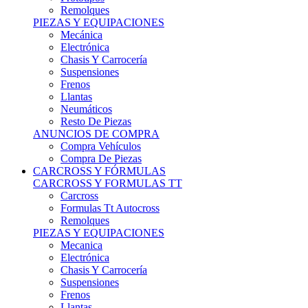
Remolques
PIEZAS Y EQUIPACIONES
Mecánica
Electrónica
Chasis Y Carrocería
Suspensiones
Frenos
Llantas
Neumáticos
Resto De Piezas
ANUNCIOS DE COMPRA
Compra Vehículos
Compra De Piezas
CARCROSS Y FÓRMULAS
CARCROSS Y FORMULAS TT
Carcross
Formulas Tt Autocross
Remolques
PIEZAS Y EQUIPACIONES
Mecanica
Electrónica
Chasis Y Carrocería
Suspensiones
Frenos
Llantas