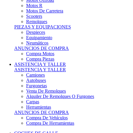
Motos Offroad
Motos R
Motos De Carretera
Scooters
Remolques
PIEZAS Y EQUIPACIONES
Despieces
Equipamiento
Neumáticos
ANUNCIOS DE COMPRA
Compra Motos
Compra Piezas
ASISTENCIA Y TALLER
ASISTENCIA Y TALLER
Camiones
Autobuses
Furgonetas
Venta De Remolques
Alquiler De Remolques O Furgones
Carpas
Herramientas
ANUNCIOS DE COMPRA
Compra De Vehículos
Compra De Herramientas