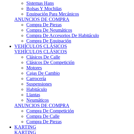
Sistemas Hans
Bolsas Y Mochilas
Equipación Para Mecánicos
ANUNCIOS DE COMPRA
Compra De Piezas
Compra De Neumáticos
Compra De Accesorios De Habitáculo
Compra De Equipación
VEHÍCULOS CLÁSICOS
VEHÍCULOS CLÁSICOS
Clásicos De Calle
Clásicos De Competición
Motores
Cajas De Cambio
Carrocería
Suspensiones
Habitáculo
Llantas
Neumáticos
ANUNCIOS DE COMPRA
Compra De Competición
Compra De Calle
Compra De Piezas
KARTING
KARTING