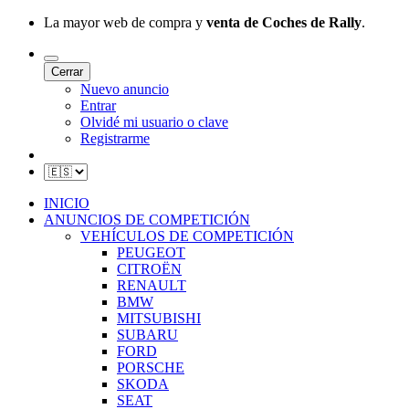
La mayor web de compra y
venta de Coches de Rally
.
Cerrar
Nuevo anuncio
Entrar
Olvidé mi usuario o clave
Registrarme
INICIO
ANUNCIOS DE COMPETICIÓN
VEHÍCULOS DE COMPETICIÓN
PEUGEOT
CITROËN
RENAULT
BMW
MITSUBISHI
SUBARU
FORD
PORSCHE
SKODA
SEAT