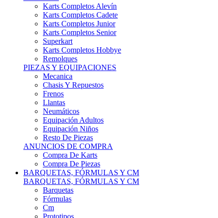
Karts Completos Alevín
Karts Completos Cadete
Karts Completos Junior
Karts Completos Senior
Superkart
Karts Completos Hobbye
Remolques
PIEZAS Y EQUIPACIONES
Mecanica
Chasis Y Repuestos
Frenos
Llantas
Neumáticos
Equipación Adultos
Equipación Niños
Resto De Piezas
ANUNCIOS DE COMPRA
Compra De Karts
Compra De Piezas
BARQUETAS, FÓRMULAS Y CM
BARQUETAS, FÓRMULAS Y CM
Barquetas
Fórmulas
Cm
Prototipos