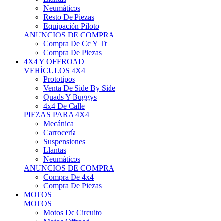
Neumáticos
Resto De Piezas
Equipación Piloto
ANUNCIOS DE COMPRA
Compra De Cc Y Tt
Compra De Piezas
4X4 Y OFFROAD
VEHÍCULOS 4X4
Prototipos
Venta De Side By Side
Quads Y Buggys
4x4 De Calle
PIEZAS PARA 4X4
Mecánica
Carrocería
Suspensiones
Llantas
Neumáticos
ANUNCIOS DE COMPRA
Compra De 4x4
Compra De Piezas
MOTOS
MOTOS
Motos De Circuito