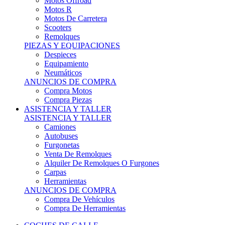
Motos Offroad
Motos R
Motos De Carretera
Scooters
Remolques
PIEZAS Y EQUIPACIONES
Despieces
Equipamiento
Neumáticos
ANUNCIOS DE COMPRA
Compra Motos
Compra Piezas
ASISTENCIA Y TALLER
ASISTENCIA Y TALLER
Camiones
Autobuses
Furgonetas
Venta De Remolques
Alquiler De Remolques O Furgones
Carpas
Herramientas
ANUNCIOS DE COMPRA
Compra De Vehículos
Compra De Herramientas