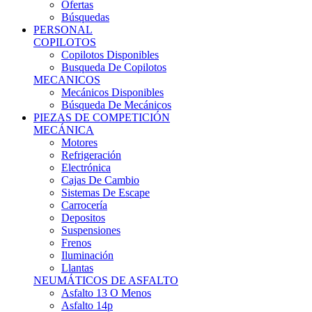
Ofertas
Búsquedas
PERSONAL
COPILOTOS
Copilotos Disponibles
Busqueda De Copilotos
MECANICOS
Mecánicos Disponibles
Búsqueda De Mecánicos
PIEZAS DE COMPETICIÓN
MECÁNICA
Motores
Refrigeración
Electrónica
Cajas De Cambio
Sistemas De Escape
Carrocería
Depositos
Suspensiones
Frenos
Iluminación
Llantas
NEUMÁTICOS DE ASFALTO
Asfalto 13 O Menos
Asfalto 14p