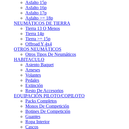
Asfalto 15p
Asfalto 16p
Asfalto 17p
Asfalto >= 18p
NEUMÁTICOS DE TIERRA
Tierra 13 O Menos
Tierra 14p
Tierra >= 15p
Offroad Y 4x4
OTROS NEUMÁTICOS
Otros Tipos De Neumáticos
HABITACULO
Asiento Baquet
Arneses
Volantes
Pedales
Extinción
Resto De Accesorios
EQUIPACIÓN PILOTO/COPILOTO
Packs Completos
Monos De Competición
Botines De Competición
Guantes
Ropa Interior
Cascos