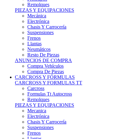
Remolques
PIEZAS Y EQUIPACIONES
Mecánica
Electrónica
Chasis Y Carrocería
Suspensiones
Frenos
Llantas
Neumáticos
Resto De Piezas
ANUNCIOS DE COMPRA
Compra Vehículos
Compra De Piezas
CARCROSS Y FÓRMULAS
CARCROSS Y FORMULAS TT
Carcross
Formulas Tt Autocross
Remolques
PIEZAS Y EQUIPACIONES
Mecanica
Electrónica
Chasis Y Carrocería
Suspensiones
Frenos
Llantas