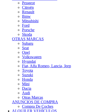
Citroën
Renault
Bmw
Mitsubishi
Ford
Porsche
Skoda
OTRAS MARCAS
Subaru
Seat
Opel
Volkswagen
Hyundai
Fiat, Alfa Romeo, Lancia, Jeep
Toyota
Suzuki
Honda
Mini
Dacia
Audi
Otras Marcas
ANUNCIOS DE COMPRA
Compra De Coches
ALQUILER VEHÍCULOS
ALQUILER VEHÍCULOS