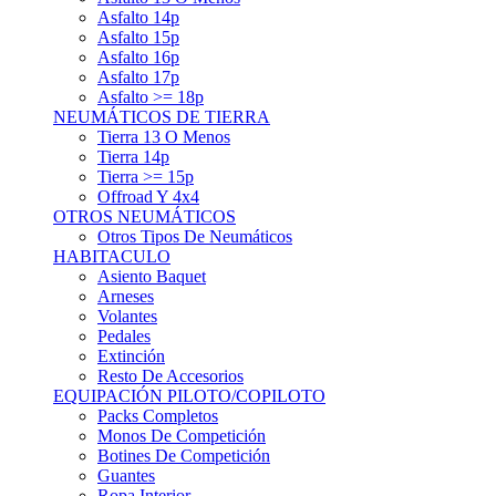
Asfalto 15p
Asfalto 16p
Asfalto 17p
Asfalto >= 18p
NEUMÁTICOS DE TIERRA
Tierra 13 O Menos
Tierra 14p
Tierra >= 15p
Offroad Y 4x4
OTROS NEUMÁTICOS
Otros Tipos De Neumáticos
HABITACULO
Asiento Baquet
Arneses
Volantes
Pedales
Extinción
Resto De Accesorios
EQUIPACIÓN PILOTO/COPILOTO
Packs Completos
Monos De Competición
Botines De Competición
Guantes
Ropa Interior
Cascos