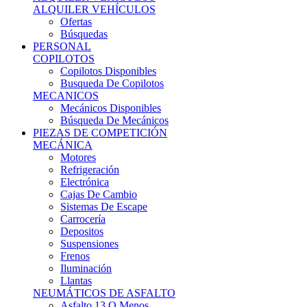
Ofertas
Búsquedas
PERSONAL
COPILOTOS
Copilotos Disponibles
Busqueda De Copilotos
MECANICOS
Mecánicos Disponibles
Búsqueda De Mecánicos
PIEZAS DE COMPETICIÓN
MECÁNICA
Motores
Refrigeración
Electrónica
Cajas De Cambio
Sistemas De Escape
Carrocería
Depositos
Suspensiones
Frenos
Iluminación
Llantas
NEUMÁTICOS DE ASFALTO
Asfalto 13 O Menos
Asfalto 14p