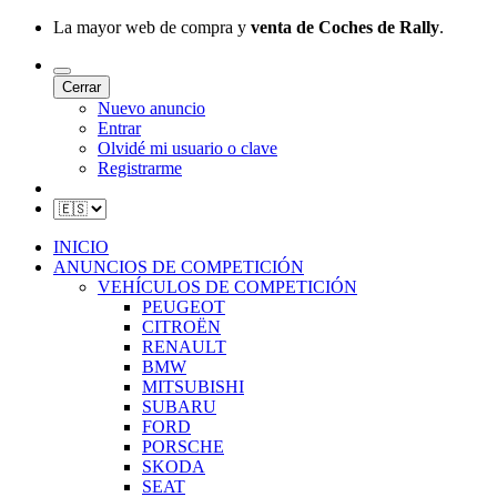
La mayor web de compra y
venta de Coches de Rally
.
Cerrar
Nuevo anuncio
Entrar
Olvidé mi usuario o clave
Registrarme
INICIO
ANUNCIOS DE COMPETICIÓN
VEHÍCULOS DE COMPETICIÓN
PEUGEOT
CITROËN
RENAULT
BMW
MITSUBISHI
SUBARU
FORD
PORSCHE
SKODA
SEAT