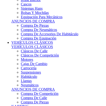
Sistemas Hans
Bolsas Y Mochilas
Equipación Para Mecánicos
ANUNCIOS DE COMPRA
Compra De Piezas
Compra De Neumáticos
Compra De Accesorios De Habitáculo
Compra De Equipación
VEHÍCULOS CLÁSICOS
VEHÍCULOS CLÁSICOS
Clásicos De Calle
Clásicos De Competición
Motores
Cajas De Cambio
Carrocería
Suspensiones
Habitáculo
Llantas
Neumáticos
ANUNCIOS DE COMPRA
Compra De Competición
Compra De Calle
Compra De Piezas
KARTING
KARTING