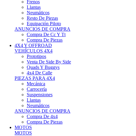
Neumáticos
Resto De Piezas
Equipación Piloto
ANUNCIOS DE COMPRA
Compra De Cc Y Tt
Compra De Piezas
4X4 Y OFFROAD
VEHÍCULOS 4X4
Prototipos
Venta De Side By Side
Quads Y Buggys
4x4 De Calle
PIEZAS PARA 4X4
Mecánica
Carrocería
Suspensiones
Llantas
Neumáticos
ANUNCIOS DE COMPRA
Compra De 4x4
Compra De Piezas
MOTOS
MOTOS
Motos De Circuito