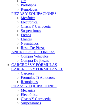
Remolques
PIEZAS Y EQUIPACIONES
Mecánica
Electrónica
Chasis Y Carrocería
Suspensiones
Frenos
Llantas
Neumáticos
Resto De Piezas
ANUNCIOS DE COMPRA
Compra Vehículos
Compra De Piezas
CARCROSS Y FÓRMULAS
CARCROSS Y FORMULAS TT
Carcross
Formulas Tt Autocross
Remolques
PIEZAS Y EQUIPACIONES
Mecanica
Electrónica
Chasis Y Carrocería
Suspensiones
Frenos
Llantas