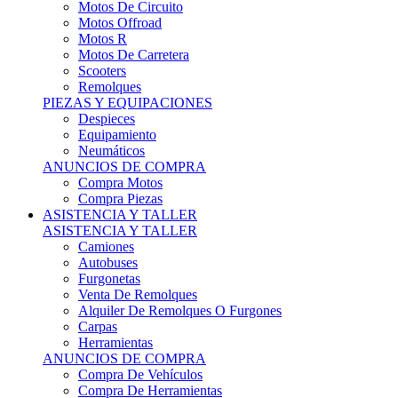
Motos Offroad
Motos R
Motos De Carretera
Scooters
Remolques
PIEZAS Y EQUIPACIONES
Despieces
Equipamiento
Neumáticos
ANUNCIOS DE COMPRA
Compra Motos
Compra Piezas
ASISTENCIA Y TALLER
ASISTENCIA Y TALLER
Camiones
Autobuses
Furgonetas
Venta De Remolques
Alquiler De Remolques O Furgones
Carpas
Herramientas
ANUNCIOS DE COMPRA
Compra De Vehículos
Compra De Herramientas