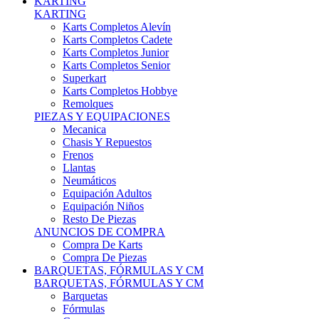
Karts Completos Alevín
Karts Completos Cadete
Karts Completos Junior
Karts Completos Senior
Superkart
Karts Completos Hobbye
Remolques
PIEZAS Y EQUIPACIONES
Mecanica
Chasis Y Repuestos
Frenos
Llantas
Neumáticos
Equipación Adultos
Equipación Niños
Resto De Piezas
ANUNCIOS DE COMPRA
Compra De Karts
Compra De Piezas
BARQUETAS, FÓRMULAS Y CM
BARQUETAS, FÓRMULAS Y CM
Barquetas
Fórmulas
Cm
Prototipos