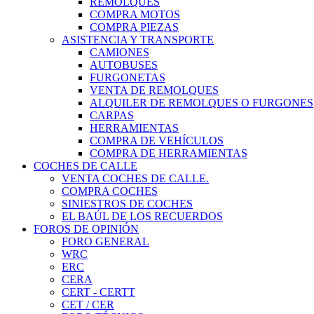
REMOLQUES
COMPRA MOTOS
COMPRA PIEZAS
ASISTENCIA Y TRANSPORTE
CAMIONES
AUTOBUSES
FURGONETAS
VENTA DE REMOLQUES
ALQUILER DE REMOLQUES O FURGONES
CARPAS
HERRAMIENTAS
COMPRA DE VEHÍCULOS
COMPRA DE HERRAMIENTAS
COCHES DE CALLE
VENTA COCHES DE CALLE.
COMPRA COCHES
SINIESTROS DE COCHES
EL BAÚL DE LOS RECUERDOS
FOROS DE OPINIÓN
FORO GENERAL
WRC
ERC
CERA
CERT - CERTT
CET / CER