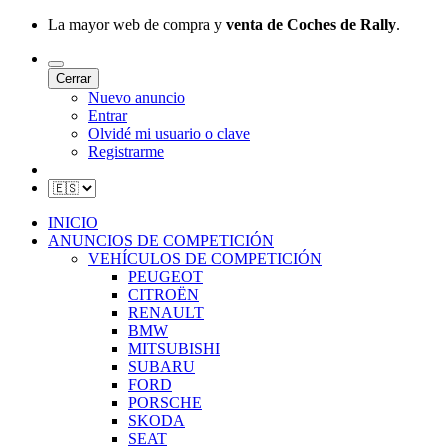
La mayor web de compra y
venta de Coches de Rally
.
Cerrar
Nuevo anuncio
Entrar
Olvidé mi usuario o clave
Registrarme
INICIO
ANUNCIOS DE COMPETICIÓN
VEHÍCULOS DE COMPETICIÓN
PEUGEOT
CITROËN
RENAULT
BMW
MITSUBISHI
SUBARU
FORD
PORSCHE
SKODA
SEAT