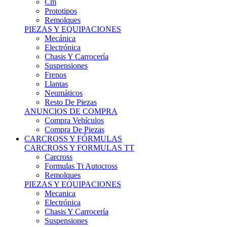
Remolques
PIEZAS Y EQUIPACIONES
Mecánica
Electrónica
Chasis Y Carrocería
Suspensiones
Frenos
Llantas
Neumáticos
Resto De Piezas
ANUNCIOS DE COMPRA
Compra Vehículos
Compra De Piezas
CARCROSS Y FÓRMULAS
CARCROSS Y FORMULAS TT
Carcross
Formulas Tt Autocross
Remolques
PIEZAS Y EQUIPACIONES
Mecanica
Electrónica
Chasis Y Carrocería
Suspensiones
Frenos
Llantas