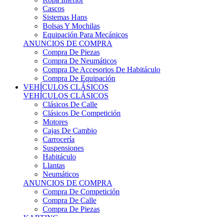
Sistemas Hans
Bolsas Y Mochilas
Equipación Para Mecánicos
ANUNCIOS DE COMPRA
Compra De Piezas
Compra De Neumáticos
Compra De Accesorios De Habitáculo
Compra De Equipación
VEHÍCULOS CLÁSICOS
VEHÍCULOS CLÁSICOS
Clásicos De Calle
Clásicos De Competición
Motores
Cajas De Cambio
Carrocería
Suspensiones
Habitáculo
Llantas
Neumáticos
ANUNCIOS DE COMPRA
Compra De Competición
Compra De Calle
Compra De Piezas
KARTING
KARTING