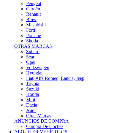
Citroën
Renault
Bmw
Mitsubishi
Ford
Porsche
Skoda
OTRAS MARCAS
Subaru
Seat
Opel
Volkswagen
Hyundai
Fiat, Alfa Romeo, Lancia, Jeep
Toyota
Suzuki
Honda
Mini
Dacia
Audi
Otras Marcas
ANUNCIOS DE COMPRA
Compra De Coches
ALQUILER VEHÍCULOS
ALQUILER VEHÍCULOS