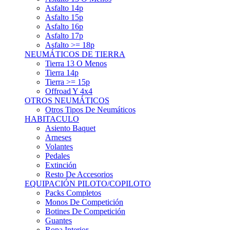
Asfalto 15p
Asfalto 16p
Asfalto 17p
Asfalto >= 18p
NEUMÁTICOS DE TIERRA
Tierra 13 O Menos
Tierra 14p
Tierra >= 15p
Offroad Y 4x4
OTROS NEUMÁTICOS
Otros Tipos De Neumáticos
HABITACULO
Asiento Baquet
Arneses
Volantes
Pedales
Extinción
Resto De Accesorios
EQUIPACIÓN PILOTO/COPILOTO
Packs Completos
Monos De Competición
Botines De Competición
Guantes
Ropa Interior
Cascos