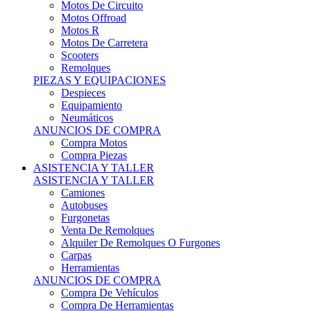
Motos Offroad
Motos R
Motos De Carretera
Scooters
Remolques
PIEZAS Y EQUIPACIONES
Despieces
Equipamiento
Neumáticos
ANUNCIOS DE COMPRA
Compra Motos
Compra Piezas
ASISTENCIA Y TALLER
ASISTENCIA Y TALLER
Camiones
Autobuses
Furgonetas
Venta De Remolques
Alquiler De Remolques O Furgones
Carpas
Herramientas
ANUNCIOS DE COMPRA
Compra De Vehículos
Compra De Herramientas