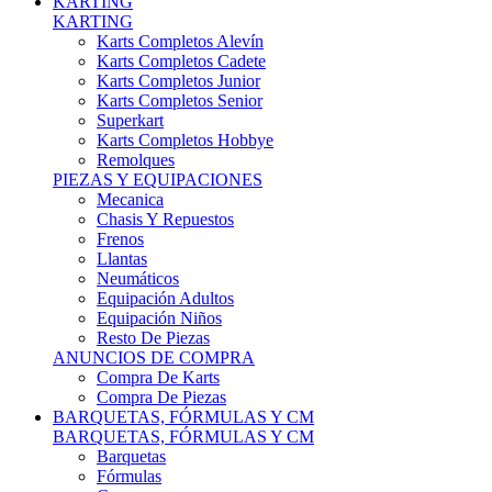
Karts Completos Alevín
Karts Completos Cadete
Karts Completos Junior
Karts Completos Senior
Superkart
Karts Completos Hobbye
Remolques
PIEZAS Y EQUIPACIONES
Mecanica
Chasis Y Repuestos
Frenos
Llantas
Neumáticos
Equipación Adultos
Equipación Niños
Resto De Piezas
ANUNCIOS DE COMPRA
Compra De Karts
Compra De Piezas
BARQUETAS, FÓRMULAS Y CM
BARQUETAS, FÓRMULAS Y CM
Barquetas
Fórmulas
Cm
Prototipos