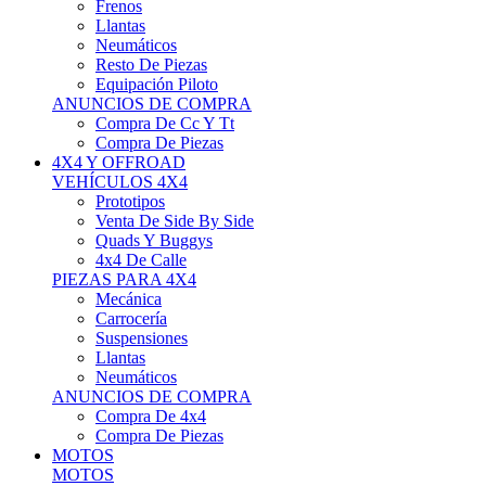
Neumáticos
Resto De Piezas
Equipación Piloto
ANUNCIOS DE COMPRA
Compra De Cc Y Tt
Compra De Piezas
4X4 Y OFFROAD
VEHÍCULOS 4X4
Prototipos
Venta De Side By Side
Quads Y Buggys
4x4 De Calle
PIEZAS PARA 4X4
Mecánica
Carrocería
Suspensiones
Llantas
Neumáticos
ANUNCIOS DE COMPRA
Compra De 4x4
Compra De Piezas
MOTOS
MOTOS
Motos De Circuito