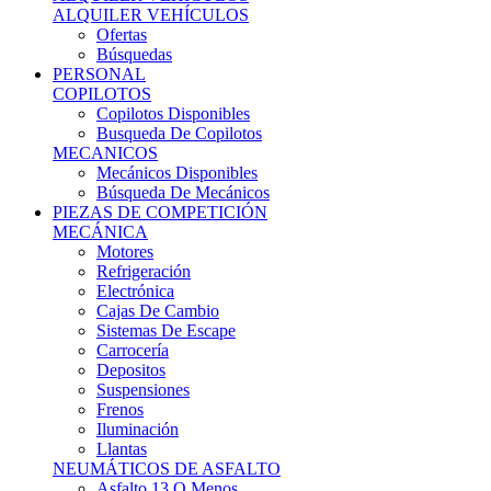
Ofertas
Búsquedas
PERSONAL
COPILOTOS
Copilotos Disponibles
Busqueda De Copilotos
MECANICOS
Mecánicos Disponibles
Búsqueda De Mecánicos
PIEZAS DE COMPETICIÓN
MECÁNICA
Motores
Refrigeración
Electrónica
Cajas De Cambio
Sistemas De Escape
Carrocería
Depositos
Suspensiones
Frenos
Iluminación
Llantas
NEUMÁTICOS DE ASFALTO
Asfalto 13 O Menos
Asfalto 14p