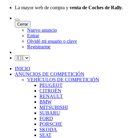
La mayor web de compra y
venta de Coches de Rally
.
Cerrar
Nuevo anuncio
Entrar
Olvidé mi usuario o clave
Registrarme
INICIO
ANUNCIOS DE COMPETICIÓN
VEHÍCULOS DE COMPETICIÓN
PEUGEOT
CITROËN
RENAULT
BMW
MITSUBISHI
SUBARU
FORD
PORSCHE
SKODA
SEAT