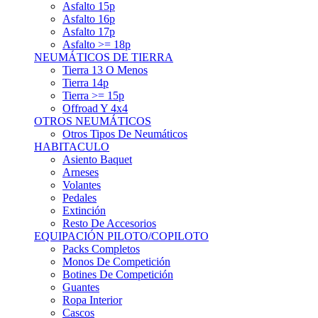
Asfalto 15p
Asfalto 16p
Asfalto 17p
Asfalto >= 18p
NEUMÁTICOS DE TIERRA
Tierra 13 O Menos
Tierra 14p
Tierra >= 15p
Offroad Y 4x4
OTROS NEUMÁTICOS
Otros Tipos De Neumáticos
HABITACULO
Asiento Baquet
Arneses
Volantes
Pedales
Extinción
Resto De Accesorios
EQUIPACIÓN PILOTO/COPILOTO
Packs Completos
Monos De Competición
Botines De Competición
Guantes
Ropa Interior
Cascos