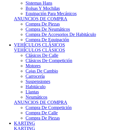
Sistemas Hans
Bolsas Y Mochilas
Equipación Para Mecánicos
ANUNCIOS DE COMPRA
Compra De Piezas
Compra De Neumáticos
Compra De Accesorios De Habitáculo
Compra De Equipación
VEHÍCULOS CLÁSICOS
VEHÍCULOS CLÁSICOS
Clásicos De Calle
Clásicos De Competición
Motores
Cajas De Cambio
Carrocería
Suspensiones
Habitáculo
Llantas
Neumáticos
ANUNCIOS DE COMPRA
Compra De Competición
Compra De Calle
Compra De Piezas
KARTING
KARTING