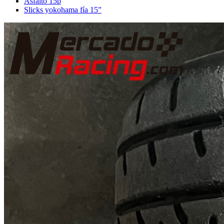
Asfalto 15p
Slicks yokohama fía 15”