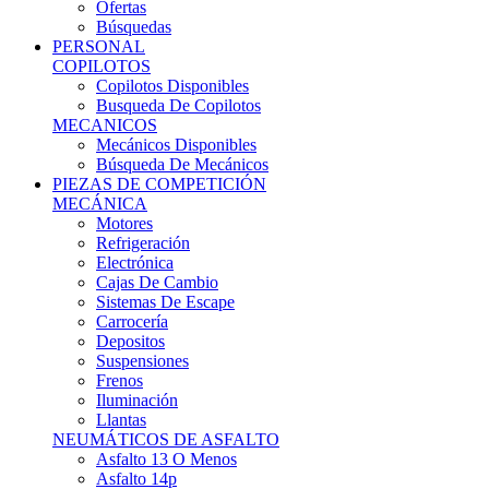
Ofertas
Búsquedas
PERSONAL
COPILOTOS
Copilotos Disponibles
Busqueda De Copilotos
MECANICOS
Mecánicos Disponibles
Búsqueda De Mecánicos
PIEZAS DE COMPETICIÓN
MECÁNICA
Motores
Refrigeración
Electrónica
Cajas De Cambio
Sistemas De Escape
Carrocería
Depositos
Suspensiones
Frenos
Iluminación
Llantas
NEUMÁTICOS DE ASFALTO
Asfalto 13 O Menos
Asfalto 14p