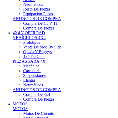
Neumáticos
Resto De Piezas
Equipación Piloto
ANUNCIOS DE COMPRA
Compra De Cc Y Tt
Compra De Piezas
4X4 Y OFFROAD
VEHÍCULOS 4X4
Prototipos
Venta De Side By Side
Quads Y Buggys
4x4 De Calle
PIEZAS PARA 4X4
Mecánica
Carrocería
Suspensiones
Llantas
Neumáticos
ANUNCIOS DE COMPRA
Compra De 4x4
Compra De Piezas
MOTOS
MOTOS
Motos De Circuito