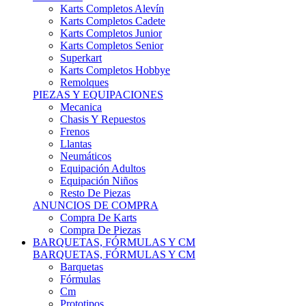
Karts Completos Alevín
Karts Completos Cadete
Karts Completos Junior
Karts Completos Senior
Superkart
Karts Completos Hobbye
Remolques
PIEZAS Y EQUIPACIONES
Mecanica
Chasis Y Repuestos
Frenos
Llantas
Neumáticos
Equipación Adultos
Equipación Niños
Resto De Piezas
ANUNCIOS DE COMPRA
Compra De Karts
Compra De Piezas
BARQUETAS, FÓRMULAS Y CM
BARQUETAS, FÓRMULAS Y CM
Barquetas
Fórmulas
Cm
Prototipos