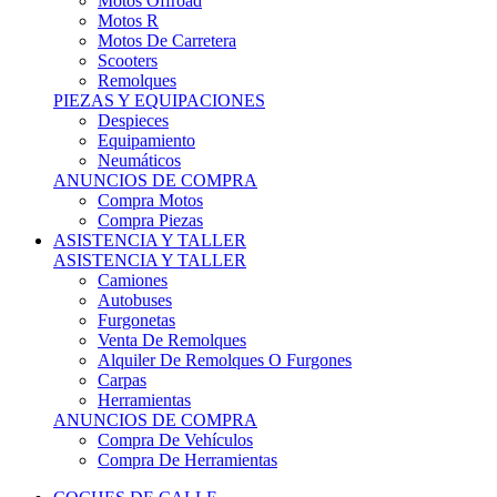
Motos Offroad
Motos R
Motos De Carretera
Scooters
Remolques
PIEZAS Y EQUIPACIONES
Despieces
Equipamiento
Neumáticos
ANUNCIOS DE COMPRA
Compra Motos
Compra Piezas
ASISTENCIA Y TALLER
ASISTENCIA Y TALLER
Camiones
Autobuses
Furgonetas
Venta De Remolques
Alquiler De Remolques O Furgones
Carpas
Herramientas
ANUNCIOS DE COMPRA
Compra De Vehículos
Compra De Herramientas