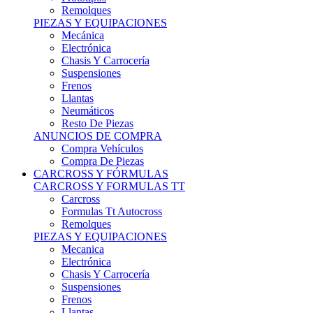
Remolques
PIEZAS Y EQUIPACIONES
Mecánica
Electrónica
Chasis Y Carrocería
Suspensiones
Frenos
Llantas
Neumáticos
Resto De Piezas
ANUNCIOS DE COMPRA
Compra Vehículos
Compra De Piezas
CARCROSS Y FÓRMULAS
CARCROSS Y FORMULAS TT
Carcross
Formulas Tt Autocross
Remolques
PIEZAS Y EQUIPACIONES
Mecanica
Electrónica
Chasis Y Carrocería
Suspensiones
Frenos
Llantas