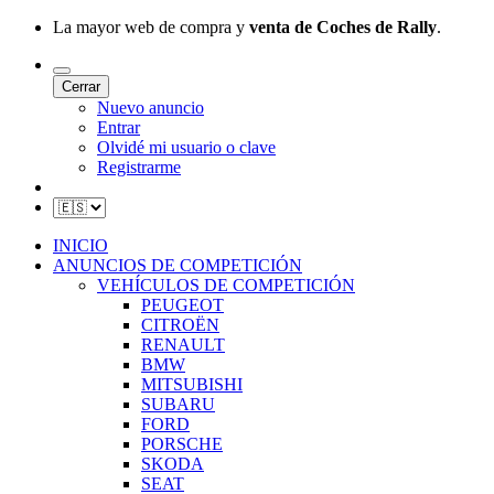
La mayor web de compra y
venta de Coches de Rally
.
Cerrar
Nuevo anuncio
Entrar
Olvidé mi usuario o clave
Registrarme
INICIO
ANUNCIOS DE COMPETICIÓN
VEHÍCULOS DE COMPETICIÓN
PEUGEOT
CITROËN
RENAULT
BMW
MITSUBISHI
SUBARU
FORD
PORSCHE
SKODA
SEAT