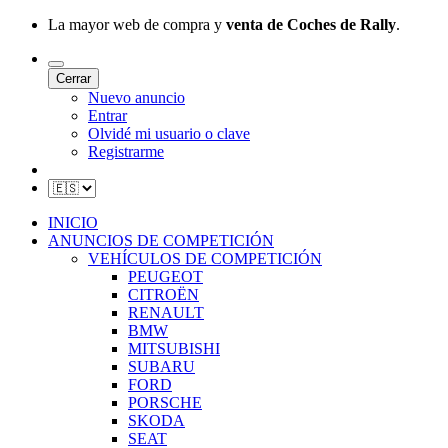
La mayor web de compra y
venta de Coches de Rally
.
Cerrar
Nuevo anuncio
Entrar
Olvidé mi usuario o clave
Registrarme
INICIO
ANUNCIOS DE COMPETICIÓN
VEHÍCULOS DE COMPETICIÓN
PEUGEOT
CITROËN
RENAULT
BMW
MITSUBISHI
SUBARU
FORD
PORSCHE
SKODA
SEAT