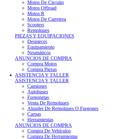
Motos Offroad
Motos R
Motos De Carretera
Scooters
Remolques
PIEZAS Y EQUIPACIONES
Despieces
Equipamiento
Neumáticos
ANUNCIOS DE COMPRA
Compra Motos
Compra Piezas
ASISTENCIA Y TALLER
ASISTENCIA Y TALLER
Camiones
Autobuses
Furgonetas
Venta De Remolques
Alquiler De Remolques O Furgones
Carpas
Herramientas
ANUNCIOS DE COMPRA
Compra De Vehículos
Compra De Herramientas