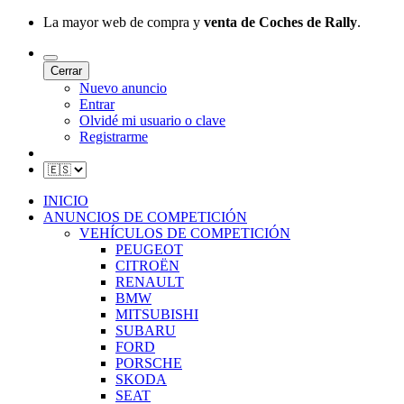
La mayor web de compra y
venta de Coches de Rally
.
Cerrar
Nuevo anuncio
Entrar
Olvidé mi usuario o clave
Registrarme
INICIO
ANUNCIOS DE COMPETICIÓN
VEHÍCULOS DE COMPETICIÓN
PEUGEOT
CITROËN
RENAULT
BMW
MITSUBISHI
SUBARU
FORD
PORSCHE
SKODA
SEAT