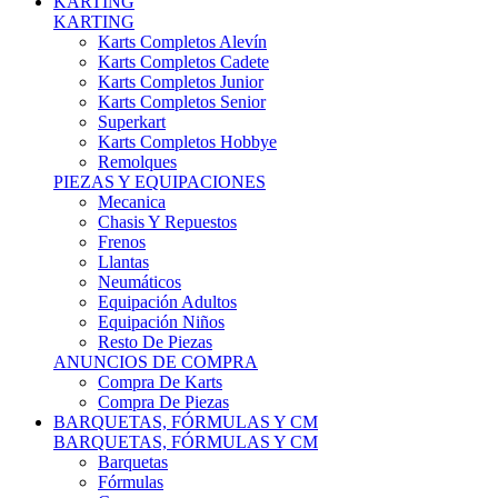
Karts Completos Alevín
Karts Completos Cadete
Karts Completos Junior
Karts Completos Senior
Superkart
Karts Completos Hobbye
Remolques
PIEZAS Y EQUIPACIONES
Mecanica
Chasis Y Repuestos
Frenos
Llantas
Neumáticos
Equipación Adultos
Equipación Niños
Resto De Piezas
ANUNCIOS DE COMPRA
Compra De Karts
Compra De Piezas
BARQUETAS, FÓRMULAS Y CM
BARQUETAS, FÓRMULAS Y CM
Barquetas
Fórmulas
Cm
Prototipos