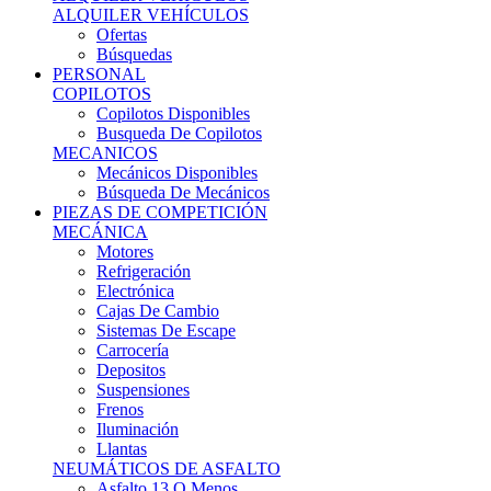
Ofertas
Búsquedas
PERSONAL
COPILOTOS
Copilotos Disponibles
Busqueda De Copilotos
MECANICOS
Mecánicos Disponibles
Búsqueda De Mecánicos
PIEZAS DE COMPETICIÓN
MECÁNICA
Motores
Refrigeración
Electrónica
Cajas De Cambio
Sistemas De Escape
Carrocería
Depositos
Suspensiones
Frenos
Iluminación
Llantas
NEUMÁTICOS DE ASFALTO
Asfalto 13 O Menos
Asfalto 14p