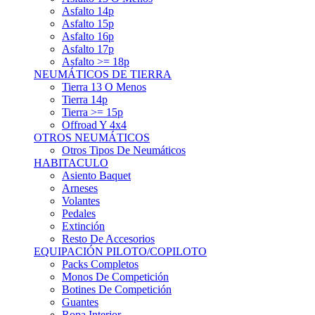
Asfalto 15p
Asfalto 16p
Asfalto 17p
Asfalto >= 18p
NEUMÁTICOS DE TIERRA
Tierra 13 O Menos
Tierra 14p
Tierra >= 15p
Offroad Y 4x4
OTROS NEUMÁTICOS
Otros Tipos De Neumáticos
HABITACULO
Asiento Baquet
Arneses
Volantes
Pedales
Extinción
Resto De Accesorios
EQUIPACIÓN PILOTO/COPILOTO
Packs Completos
Monos De Competición
Botines De Competición
Guantes
Ropa Interior
Cascos