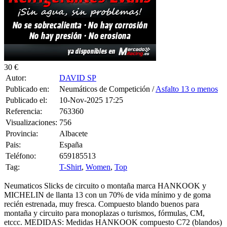
30 €
Autor:
DAVID SP
Publicado en:
Neumáticos de Competición /
Asfalto 13 o menos
Publicado el:
10-Nov-2025 17:25
Referencia:
763360
Visualizaciones:
756
Provincia:
Albacete
Pais:
España
Teléfono:
659185513
Tag:
T-Shirt
,
Women
,
Top
Neumaticos Slicks de circuito o montaña marca HANKOOK y
MICHELIN de llanta 13 con un 70% de vida mínimo y de goma
recién estrenada, muy fresca. Compuesto blando buenos para
montaña y circuito para monoplazas o turismos, fórmulas, CM,
etccc. MEDIDAS: Medidas HANKOOK compuesto C72 (blandos)
y C92 superblandos 180/550/13 240/570/13 (240-57-13, iguales a