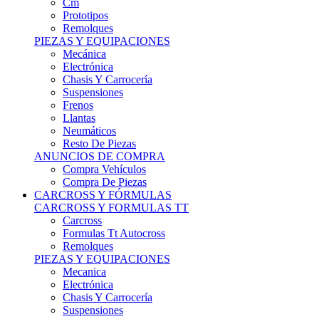
Remolques
PIEZAS Y EQUIPACIONES
Mecánica
Electrónica
Chasis Y Carrocería
Suspensiones
Frenos
Llantas
Neumáticos
Resto De Piezas
ANUNCIOS DE COMPRA
Compra Vehículos
Compra De Piezas
CARCROSS Y FÓRMULAS
CARCROSS Y FORMULAS TT
Carcross
Formulas Tt Autocross
Remolques
PIEZAS Y EQUIPACIONES
Mecanica
Electrónica
Chasis Y Carrocería
Suspensiones
Frenos
Llantas