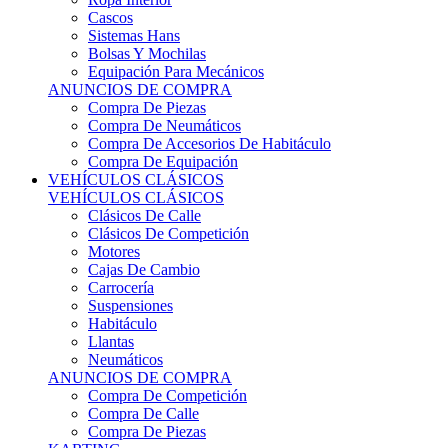
Sistemas Hans
Bolsas Y Mochilas
Equipación Para Mecánicos
ANUNCIOS DE COMPRA
Compra De Piezas
Compra De Neumáticos
Compra De Accesorios De Habitáculo
Compra De Equipación
VEHÍCULOS CLÁSICOS
VEHÍCULOS CLÁSICOS
Clásicos De Calle
Clásicos De Competición
Motores
Cajas De Cambio
Carrocería
Suspensiones
Habitáculo
Llantas
Neumáticos
ANUNCIOS DE COMPRA
Compra De Competición
Compra De Calle
Compra De Piezas
KARTING
KARTING