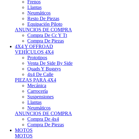
Neumáticos
Resto De Piezas
Equipación Piloto
ANUNCIOS DE COMPRA
Compra De Cc Y Tt
Compra De Piezas
4X4 Y OFFROAD
VEHÍCULOS 4X4
Prototipos
Venta De Side By Side
Quads Y Buggys
4x4 De Calle
PIEZAS PARA 4X4
Mecánica
Carrocería
Suspensiones
Llantas
Neumáticos
ANUNCIOS DE COMPRA
Compra De 4x4
Compra De Piezas
MOTOS
MOTOS
Motos De Circuito