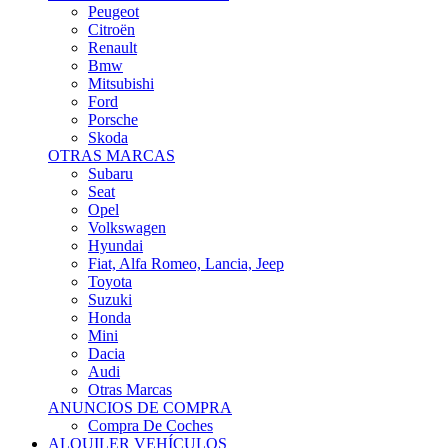
Citroën
Renault
Bmw
Mitsubishi
Ford
Porsche
Skoda
OTRAS MARCAS
Subaru
Seat
Opel
Volkswagen
Hyundai
Fiat, Alfa Romeo, Lancia, Jeep
Toyota
Suzuki
Honda
Mini
Dacia
Audi
Otras Marcas
ANUNCIOS DE COMPRA
Compra De Coches
ALQUILER VEHÍCULOS
ALQUILER VEHÍCULOS