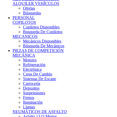
Ofertas
Búsquedas
PERSONAL
COPILOTOS
Copilotos Disponibles
Busqueda De Copilotos
MECANICOS
Mecánicos Disponibles
Búsqueda De Mecánicos
PIEZAS DE COMPETICIÓN
MECÁNICA
Motores
Refrigeración
Electrónica
Cajas De Cambio
Sistemas De Escape
Carrocería
Depositos
Suspensiones
Frenos
Iluminación
Llantas
NEUMÁTICOS DE ASFALTO
Asfalto 13 O Menos
Asfalto 14p