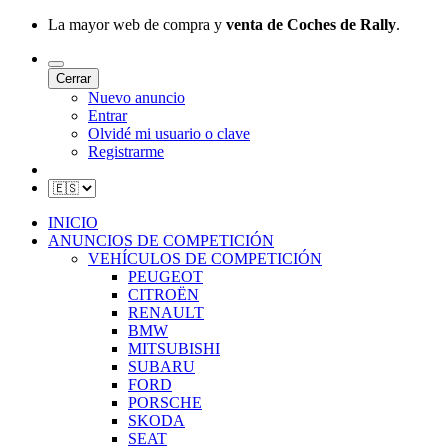
La mayor web de compra y
venta de Coches de Rally
.
Cerrar
Nuevo anuncio
Entrar
Olvidé mi usuario o clave
Registrarme
INICIO
ANUNCIOS DE COMPETICIÓN
VEHÍCULOS DE COMPETICIÓN
PEUGEOT
CITROËN
RENAULT
BMW
MITSUBISHI
SUBARU
FORD
PORSCHE
SKODA
SEAT