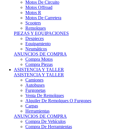
Motos Offroad
Motos R
Motos De Carretera
Scooters
Remolques
PIEZAS Y EQUIPACIONES
Despieces
Equipamiento
Neumáticos
ANUNCIOS DE COMPRA
Compra Motos
Compra Piezas
ASISTENCIA Y TALLER
ASISTENCIA Y TALLER
Camiones
Autobuses
Furgonetas
Venta De Remolques
Alquiler De Remolques O Furgones
Carpas
Herramientas
ANUNCIOS DE COMPRA
Compra De Vehículos
Compra De Herramientas