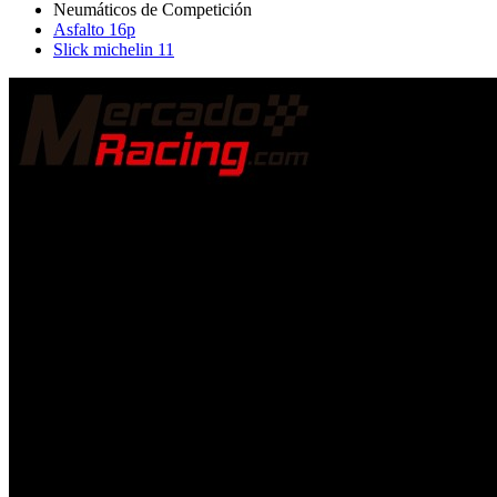
Asfalto 16p
Slick michelin 11