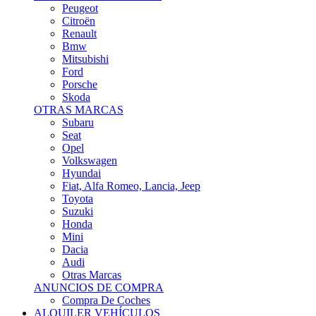
Citroën
Renault
Bmw
Mitsubishi
Ford
Porsche
Skoda
OTRAS MARCAS
Subaru
Seat
Opel
Volkswagen
Hyundai
Fiat, Alfa Romeo, Lancia, Jeep
Toyota
Suzuki
Honda
Mini
Dacia
Audi
Otras Marcas
ANUNCIOS DE COMPRA
Compra De Coches
ALQUILER VEHÍCULOS
ALQUILER VEHÍCULOS