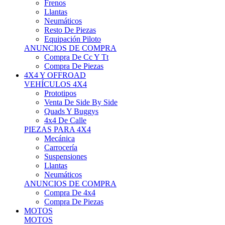
Neumáticos
Resto De Piezas
Equipación Piloto
ANUNCIOS DE COMPRA
Compra De Cc Y Tt
Compra De Piezas
4X4 Y OFFROAD
VEHÍCULOS 4X4
Prototipos
Venta De Side By Side
Quads Y Buggys
4x4 De Calle
PIEZAS PARA 4X4
Mecánica
Carrocería
Suspensiones
Llantas
Neumáticos
ANUNCIOS DE COMPRA
Compra De 4x4
Compra De Piezas
MOTOS
MOTOS
Motos De Circuito