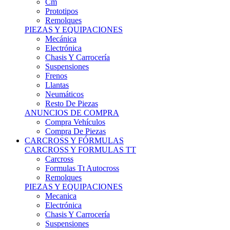
Remolques
PIEZAS Y EQUIPACIONES
Mecánica
Electrónica
Chasis Y Carrocería
Suspensiones
Frenos
Llantas
Neumáticos
Resto De Piezas
ANUNCIOS DE COMPRA
Compra Vehículos
Compra De Piezas
CARCROSS Y FÓRMULAS
CARCROSS Y FORMULAS TT
Carcross
Formulas Tt Autocross
Remolques
PIEZAS Y EQUIPACIONES
Mecanica
Electrónica
Chasis Y Carrocería
Suspensiones
Frenos
Llantas