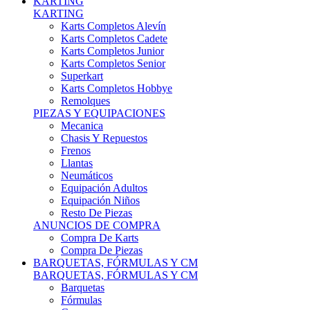
Karts Completos Alevín
Karts Completos Cadete
Karts Completos Junior
Karts Completos Senior
Superkart
Karts Completos Hobbye
Remolques
PIEZAS Y EQUIPACIONES
Mecanica
Chasis Y Repuestos
Frenos
Llantas
Neumáticos
Equipación Adultos
Equipación Niños
Resto De Piezas
ANUNCIOS DE COMPRA
Compra De Karts
Compra De Piezas
BARQUETAS, FÓRMULAS Y CM
BARQUETAS, FÓRMULAS Y CM
Barquetas
Fórmulas
Cm
Prototipos