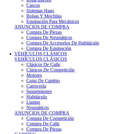
Sistemas Hans
Bolsas Y Mochilas
Equipación Para Mecánicos
ANUNCIOS DE COMPRA
Compra De Piezas
Compra De Neumáticos
Compra De Accesorios De Habitáculo
Compra De Equipación
VEHÍCULOS CLÁSICOS
VEHÍCULOS CLÁSICOS
Clásicos De Calle
Clásicos De Competición
Motores
Cajas De Cambio
Carrocería
Suspensiones
Habitáculo
Llantas
Neumáticos
ANUNCIOS DE COMPRA
Compra De Competición
Compra De Calle
Compra De Piezas
KARTING
KARTING