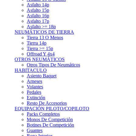
Asfalto 15p
Asfalto 16p
Asfalto 17p
Asfalto >= 18p
NEUMÁTICOS DE TIERRA
Tierra 13 O Menos
Tierra 14p
Tierra >= 15p
Offroad Y 4x4
OTROS NEUMÁTICOS
Otros Tipos De Neumáticos
HABITACULO
Asiento Baquet
Arneses
Volantes
Pedales
Extinción
Resto De Accesorios
EQUIPACIÓN PILOTO/COPILOTO
Packs Completos
Monos De Competición
Botines De Competición
Guantes
Ropa Interior
Cascos