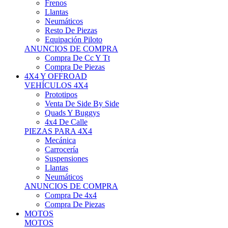
Neumáticos
Resto De Piezas
Equipación Piloto
ANUNCIOS DE COMPRA
Compra De Cc Y Tt
Compra De Piezas
4X4 Y OFFROAD
VEHÍCULOS 4X4
Prototipos
Venta De Side By Side
Quads Y Buggys
4x4 De Calle
PIEZAS PARA 4X4
Mecánica
Carrocería
Suspensiones
Llantas
Neumáticos
ANUNCIOS DE COMPRA
Compra De 4x4
Compra De Piezas
MOTOS
MOTOS
Motos De Circuito