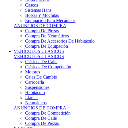
Sistemas Hans
Bolsas Y Mochilas
Equipación Para Mecánicos
ANUNCIOS DE COMPRA
Compra De Piezas
Compra De Neumáticos
Compra De Accesorios De Habitáculo
Compra De Equipación
VEHÍCULOS CLÁSICOS
VEHÍCULOS CLÁSICOS
Clásicos De Calle
Clásicos De Competición
Motores
Cajas De Cambio
Carrocería
Suspensiones
Habitáculo
Llantas
Neumáticos
ANUNCIOS DE COMPRA
Compra De Competición
Compra De Calle
Compra De Piezas
KARTING
KARTING