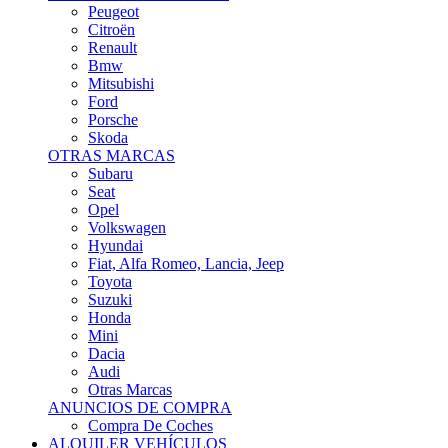
Citroën
Renault
Bmw
Mitsubishi
Ford
Porsche
Skoda
OTRAS MARCAS
Subaru
Seat
Opel
Volkswagen
Hyundai
Fiat, Alfa Romeo, Lancia, Jeep
Toyota
Suzuki
Honda
Mini
Dacia
Audi
Otras Marcas
ANUNCIOS DE COMPRA
Compra De Coches
ALQUILER VEHÍCULOS
ALQUILER VEHÍCULOS