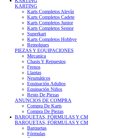
Karts Completos Alevín
Karts Completos Cadete
Karts Completos Junior
Karts Completos Senior
Superkart
Karts Completos Hobbye
Remolques
PIEZAS Y EQUIPACIONES
Mecanica
Chasis Y Repuestos
Frenos
Llantas
Neumáticos
Equipación Adultos
Equipación Niños
Resto De Piezas
ANUNCIOS DE COMPRA
Compra De Karts
Compra De Piezas
BARQUETAS, FÓRMULAS Y CM
BARQUETAS, FÓRMULAS Y CM
Barquetas
Fórmulas
Cm
Prototipos