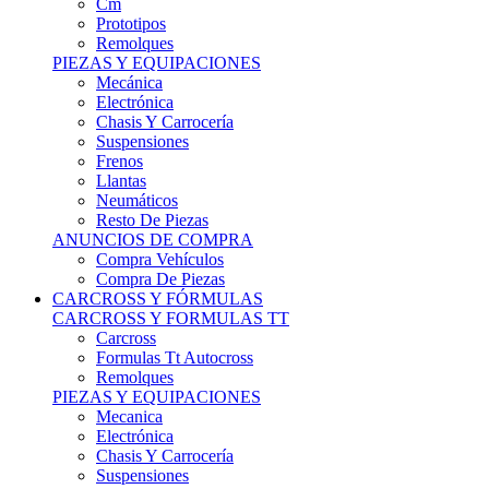
Remolques
PIEZAS Y EQUIPACIONES
Mecánica
Electrónica
Chasis Y Carrocería
Suspensiones
Frenos
Llantas
Neumáticos
Resto De Piezas
ANUNCIOS DE COMPRA
Compra Vehículos
Compra De Piezas
CARCROSS Y FÓRMULAS
CARCROSS Y FORMULAS TT
Carcross
Formulas Tt Autocross
Remolques
PIEZAS Y EQUIPACIONES
Mecanica
Electrónica
Chasis Y Carrocería
Suspensiones
Frenos
Llantas