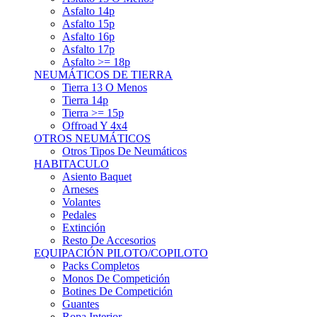
Asfalto 15p
Asfalto 16p
Asfalto 17p
Asfalto >= 18p
NEUMÁTICOS DE TIERRA
Tierra 13 O Menos
Tierra 14p
Tierra >= 15p
Offroad Y 4x4
OTROS NEUMÁTICOS
Otros Tipos De Neumáticos
HABITACULO
Asiento Baquet
Arneses
Volantes
Pedales
Extinción
Resto De Accesorios
EQUIPACIÓN PILOTO/COPILOTO
Packs Completos
Monos De Competición
Botines De Competición
Guantes
Ropa Interior
Cascos