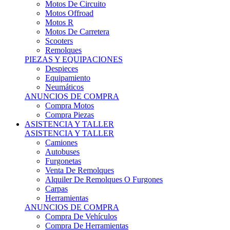
Motos Offroad
Motos R
Motos De Carretera
Scooters
Remolques
PIEZAS Y EQUIPACIONES
Despieces
Equipamiento
Neumáticos
ANUNCIOS DE COMPRA
Compra Motos
Compra Piezas
ASISTENCIA Y TALLER
ASISTENCIA Y TALLER
Camiones
Autobuses
Furgonetas
Venta De Remolques
Alquiler De Remolques O Furgones
Carpas
Herramientas
ANUNCIOS DE COMPRA
Compra De Vehículos
Compra De Herramientas