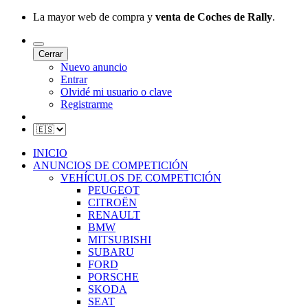
La mayor web de compra y
venta de Coches de Rally
.
Cerrar
Nuevo anuncio
Entrar
Olvidé mi usuario o clave
Registrarme
INICIO
ANUNCIOS DE COMPETICIÓN
VEHÍCULOS DE COMPETICIÓN
PEUGEOT
CITROËN
RENAULT
BMW
MITSUBISHI
SUBARU
FORD
PORSCHE
SKODA
SEAT