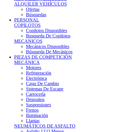
Ofertas
Búsquedas
PERSONAL
COPILOTOS
Copilotos Disponibles
Busqueda De Copilotos
MECANICOS
Mecánicos Disponibles
Búsqueda De Mecánicos
PIEZAS DE COMPETICIÓN
MECÁNICA
Motores
Refrigeración
Electrónica
Cajas De Cambio
Sistemas De Escape
Carrocería
Depositos
Suspensiones
Frenos
Iluminación
Llantas
NEUMÁTICOS DE ASFALTO
Asfalto 13 O Menos
Asfalto 14p