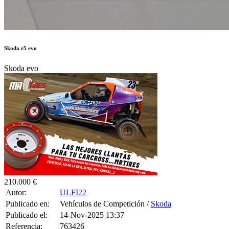
Skoda r5 evo
Skoda evo
210.000 €
Autor:
ULFI22
Publicado en:
Vehículos de Competición /
Skoda
Publicado el:
14-Nov-2025 13:37
Referencia:
763426
Visualizaciones:
3832