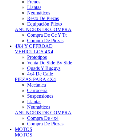
Neumáticos
Resto De Piezas
Equipación Piloto
ANUNCIOS DE COMPRA
Compra De Cc Y Tt
Compra De Piezas
4X4 Y OFFROAD
VEHÍCULOS 4X4
Prototipos
Venta De Side By Side
Quads Y Buggys
4x4 De Calle
PIEZAS PARA 4X4
Mecánica
Carrocería
Suspensiones
Llantas
Neumáticos
ANUNCIOS DE COMPRA
Compra De 4x4
Compra De Piezas
MOTOS
MOTOS
Motos De Circuito