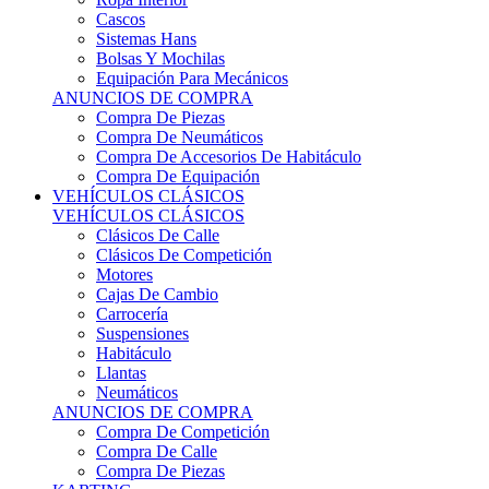
Sistemas Hans
Bolsas Y Mochilas
Equipación Para Mecánicos
ANUNCIOS DE COMPRA
Compra De Piezas
Compra De Neumáticos
Compra De Accesorios De Habitáculo
Compra De Equipación
VEHÍCULOS CLÁSICOS
VEHÍCULOS CLÁSICOS
Clásicos De Calle
Clásicos De Competición
Motores
Cajas De Cambio
Carrocería
Suspensiones
Habitáculo
Llantas
Neumáticos
ANUNCIOS DE COMPRA
Compra De Competición
Compra De Calle
Compra De Piezas
KARTING
KARTING