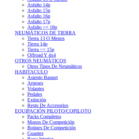
Asfalto 15p
Asfalto 16p
Asfalto 17p
Asfalto >= 18p
NEUMÁTICOS DE TIERRA
Tierra 13 O Menos
Tierra 14p
Tierra >= 15p
Offroad Y 4x4
OTROS NEUMÁTICOS
Otros Tipos De Neumáticos
HABITACULO
Asiento Baquet
Arneses
Volantes
Pedales
Extinción
Resto De Accesorios
EQUIPACIÓN PILOTO/COPILOTO
Packs Completos
Monos De Competición
Botines De Competición
Guantes
Ropa Interior
Cascos