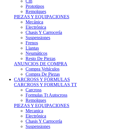
Remolques
PIEZAS Y EQUIPACIONES
Mecánica
Electrónica
Chasis Y Carrocería
Suspensiones
Frenos
Llantas
Neumáticos
Resto De Piezas
ANUNCIOS DE COMPRA
Compra Vehículos
Compra De Piezas
CARCROSS Y FÓRMULAS
CARCROSS Y FORMULAS TT
Carcross
Formulas Tt Autocross
Remolques
PIEZAS Y EQUIPACIONES
Mecanica
Electrónica
Chasis Y Carrocería
Suspensiones
Frenos
Llantas