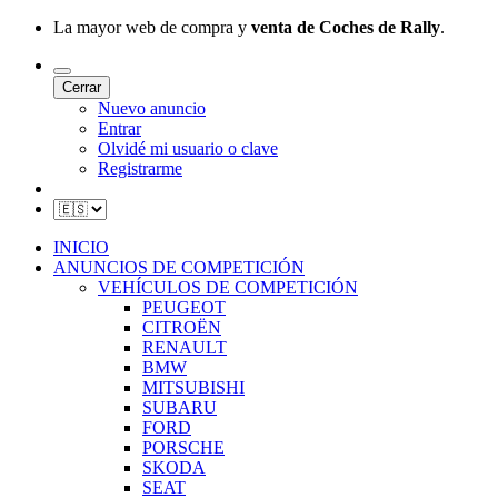
La mayor web de compra y
venta de Coches de Rally
.
Cerrar
Nuevo anuncio
Entrar
Olvidé mi usuario o clave
Registrarme
INICIO
ANUNCIOS DE COMPETICIÓN
VEHÍCULOS DE COMPETICIÓN
PEUGEOT
CITROËN
RENAULT
BMW
MITSUBISHI
SUBARU
FORD
PORSCHE
SKODA
SEAT