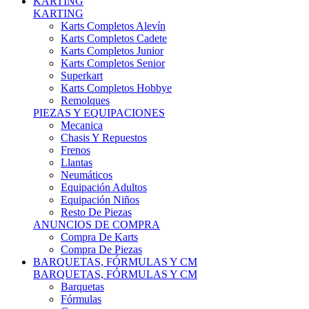
Karts Completos Alevín
Karts Completos Cadete
Karts Completos Junior
Karts Completos Senior
Superkart
Karts Completos Hobbye
Remolques
PIEZAS Y EQUIPACIONES
Mecanica
Chasis Y Repuestos
Frenos
Llantas
Neumáticos
Equipación Adultos
Equipación Niños
Resto De Piezas
ANUNCIOS DE COMPRA
Compra De Karts
Compra De Piezas
BARQUETAS, FÓRMULAS Y CM
BARQUETAS, FÓRMULAS Y CM
Barquetas
Fórmulas
Cm
Prototipos