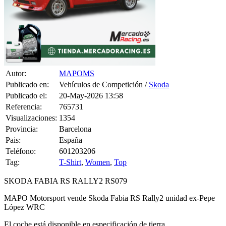
Autor:
MAPOMS
Publicado en:
Vehículos de Competición /
Skoda
Publicado el:
20-May-2026 13:58
Referencia:
765731
Visualizaciones:
1354
Provincia:
Barcelona
Pais:
España
Teléfono:
601203206
Tag:
T-Shirt
,
Women
,
Top
SKODA FABIA RS RALLY2 RS079
MAPO Motorsport vende Skoda Fabia RS Rally2 unidad ex-Pepe
López WRC
El coche está disponible en especificación de tierra.