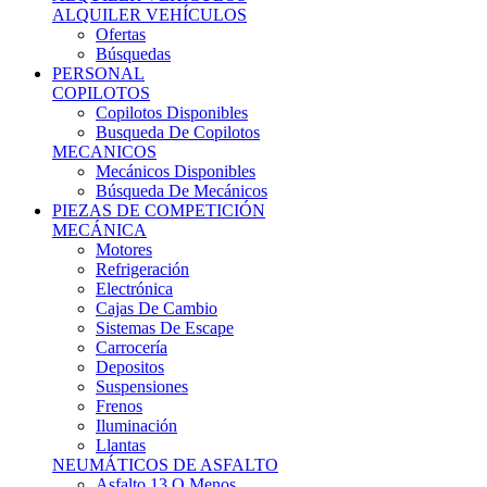
Ofertas
Búsquedas
PERSONAL
COPILOTOS
Copilotos Disponibles
Busqueda De Copilotos
MECANICOS
Mecánicos Disponibles
Búsqueda De Mecánicos
PIEZAS DE COMPETICIÓN
MECÁNICA
Motores
Refrigeración
Electrónica
Cajas De Cambio
Sistemas De Escape
Carrocería
Depositos
Suspensiones
Frenos
Iluminación
Llantas
NEUMÁTICOS DE ASFALTO
Asfalto 13 O Menos
Asfalto 14p