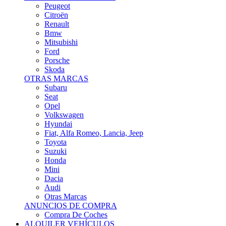
Citroën
Renault
Bmw
Mitsubishi
Ford
Porsche
Skoda
OTRAS MARCAS
Subaru
Seat
Opel
Volkswagen
Hyundai
Fiat, Alfa Romeo, Lancia, Jeep
Toyota
Suzuki
Honda
Mini
Dacia
Audi
Otras Marcas
ANUNCIOS DE COMPRA
Compra De Coches
ALQUILER VEHÍCULOS
ALQUILER VEHÍCULOS