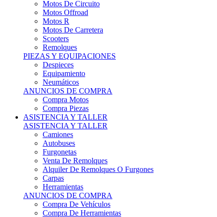
Motos Offroad
Motos R
Motos De Carretera
Scooters
Remolques
PIEZAS Y EQUIPACIONES
Despieces
Equipamiento
Neumáticos
ANUNCIOS DE COMPRA
Compra Motos
Compra Piezas
ASISTENCIA Y TALLER
ASISTENCIA Y TALLER
Camiones
Autobuses
Furgonetas
Venta De Remolques
Alquiler De Remolques O Furgones
Carpas
Herramientas
ANUNCIOS DE COMPRA
Compra De Vehículos
Compra De Herramientas