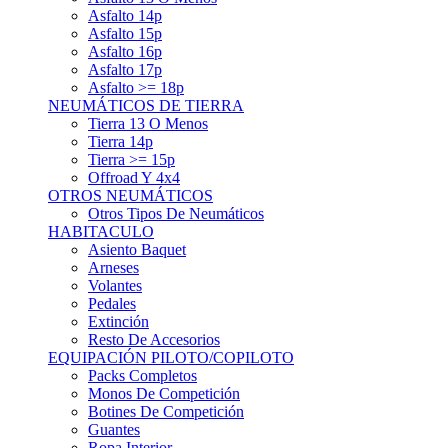
Asfalto 15p
Asfalto 16p
Asfalto 17p
Asfalto >= 18p
NEUMÁTICOS DE TIERRA
Tierra 13 O Menos
Tierra 14p
Tierra >= 15p
Offroad Y 4x4
OTROS NEUMÁTICOS
Otros Tipos De Neumáticos
HABITACULO
Asiento Baquet
Arneses
Volantes
Pedales
Extinción
Resto De Accesorios
EQUIPACIÓN PILOTO/COPILOTO
Packs Completos
Monos De Competición
Botines De Competición
Guantes
Ropa Interior
Cascos