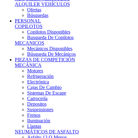
Ofertas
Búsquedas
PERSONAL
COPILOTOS
Copilotos Disponibles
Busqueda De Copilotos
MECANICOS
Mecánicos Disponibles
Búsqueda De Mecánicos
PIEZAS DE COMPETICIÓN
MECÁNICA
Motores
Refrigeración
Electrónica
Cajas De Cambio
Sistemas De Escape
Carrocería
Depositos
Suspensiones
Frenos
Iluminación
Llantas
NEUMÁTICOS DE ASFALTO
Asfalto 13 O Menos
Asfalto 14p