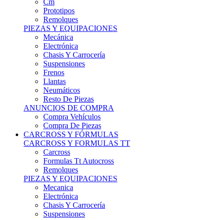
Remolques
PIEZAS Y EQUIPACIONES
Mecánica
Electrónica
Chasis Y Carrocería
Suspensiones
Frenos
Llantas
Neumáticos
Resto De Piezas
ANUNCIOS DE COMPRA
Compra Vehículos
Compra De Piezas
CARCROSS Y FÓRMULAS
CARCROSS Y FORMULAS TT
Carcross
Formulas Tt Autocross
Remolques
PIEZAS Y EQUIPACIONES
Mecanica
Electrónica
Chasis Y Carrocería
Suspensiones
Frenos
Llantas