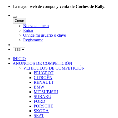
La mayor web de compra y
venta de Coches de Rally
.
Cerrar
Nuevo anuncio
Entrar
Olvidé mi usuario o clave
Registrarme
INICIO
ANUNCIOS DE COMPETICIÓN
VEHÍCULOS DE COMPETICIÓN
PEUGEOT
CITROËN
RENAULT
BMW
MITSUBISHI
SUBARU
FORD
PORSCHE
SKODA
SEAT