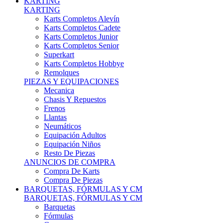
Karts Completos Alevín
Karts Completos Cadete
Karts Completos Junior
Karts Completos Senior
Superkart
Karts Completos Hobbye
Remolques
PIEZAS Y EQUIPACIONES
Mecanica
Chasis Y Repuestos
Frenos
Llantas
Neumáticos
Equipación Adultos
Equipación Niños
Resto De Piezas
ANUNCIOS DE COMPRA
Compra De Karts
Compra De Piezas
BARQUETAS, FÓRMULAS Y CM
BARQUETAS, FÓRMULAS Y CM
Barquetas
Fórmulas
Cm
Prototipos