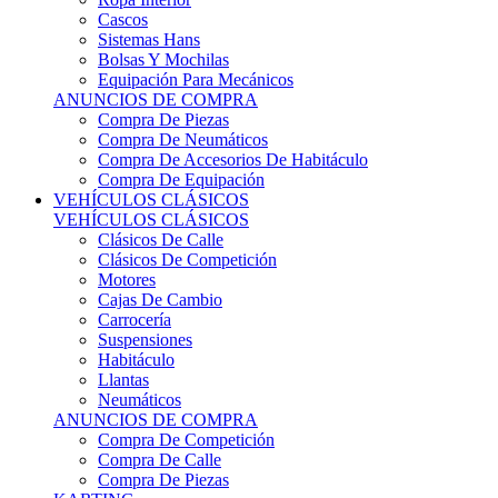
Sistemas Hans
Bolsas Y Mochilas
Equipación Para Mecánicos
ANUNCIOS DE COMPRA
Compra De Piezas
Compra De Neumáticos
Compra De Accesorios De Habitáculo
Compra De Equipación
VEHÍCULOS CLÁSICOS
VEHÍCULOS CLÁSICOS
Clásicos De Calle
Clásicos De Competición
Motores
Cajas De Cambio
Carrocería
Suspensiones
Habitáculo
Llantas
Neumáticos
ANUNCIOS DE COMPRA
Compra De Competición
Compra De Calle
Compra De Piezas
KARTING
KARTING