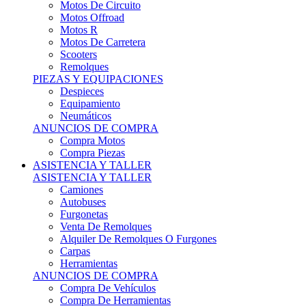
Motos Offroad
Motos R
Motos De Carretera
Scooters
Remolques
PIEZAS Y EQUIPACIONES
Despieces
Equipamiento
Neumáticos
ANUNCIOS DE COMPRA
Compra Motos
Compra Piezas
ASISTENCIA Y TALLER
ASISTENCIA Y TALLER
Camiones
Autobuses
Furgonetas
Venta De Remolques
Alquiler De Remolques O Furgones
Carpas
Herramientas
ANUNCIOS DE COMPRA
Compra De Vehículos
Compra De Herramientas