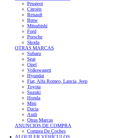
Citroën
Renault
Bmw
Mitsubishi
Ford
Porsche
Skoda
OTRAS MARCAS
Subaru
Seat
Opel
Volkswagen
Hyundai
Fiat, Alfa Romeo, Lancia, Jeep
Toyota
Suzuki
Honda
Mini
Dacia
Audi
Otras Marcas
ANUNCIOS DE COMPRA
Compra De Coches
ALQUILER VEHÍCULOS
ALQUILER VEHÍCULOS