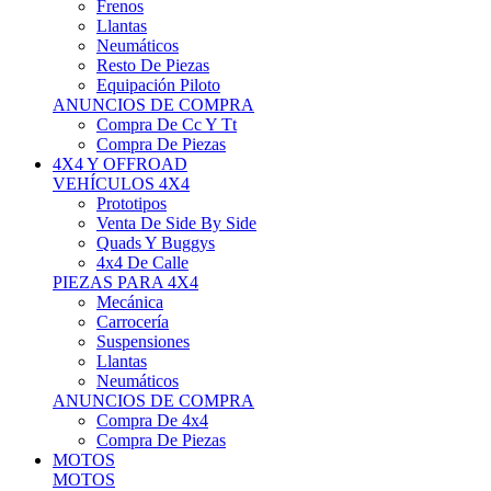
Neumáticos
Resto De Piezas
Equipación Piloto
ANUNCIOS DE COMPRA
Compra De Cc Y Tt
Compra De Piezas
4X4 Y OFFROAD
VEHÍCULOS 4X4
Prototipos
Venta De Side By Side
Quads Y Buggys
4x4 De Calle
PIEZAS PARA 4X4
Mecánica
Carrocería
Suspensiones
Llantas
Neumáticos
ANUNCIOS DE COMPRA
Compra De 4x4
Compra De Piezas
MOTOS
MOTOS
Motos De Circuito