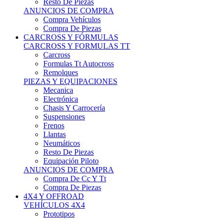
Neumáticos
Resto De Piezas
Equipación Piloto
ANUNCIOS DE COMPRA
Compra De Cc Y Tt
Compra De Piezas
4X4 Y OFFROAD
VEHÍCULOS 4X4
Prototipos
Venta De Side By Side
Quads Y Buggys
4x4 De Calle
PIEZAS PARA 4X4
Mecánica
Carrocería
Suspensiones
Llantas
Neumáticos
ANUNCIOS DE COMPRA
Compra De 4x4
Compra De Piezas
MOTOS
MOTOS
Motos De Circuito