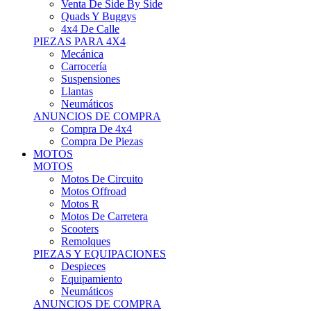
Motos Offroad
Motos R
Motos De Carretera
Scooters
Remolques
PIEZAS Y EQUIPACIONES
Despieces
Equipamiento
Neumáticos
ANUNCIOS DE COMPRA
Compra Motos
Compra Piezas
ASISTENCIA Y TALLER
ASISTENCIA Y TALLER
Camiones
Autobuses
Furgonetas
Venta De Remolques
Alquiler De Remolques O Furgones
Carpas
Herramientas
ANUNCIOS DE COMPRA
Compra De Vehículos
Compra De Herramientas