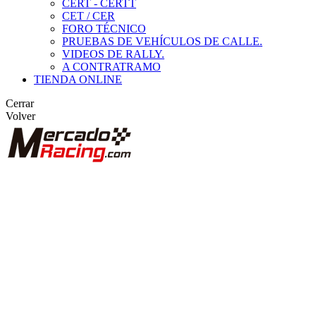
CERT - CERTT
CET / CER
FORO TÉCNICO
PRUEBAS DE VEHÍCULOS DE CALLE.
VIDEOS DE RALLY.
A CONTRATRAMO
TIENDA ONLINE
Cerrar
Volver
BUSCAR
ANUNCIOS DE COMPETICIÓN
VEHÍCULOS DE COMPETICIÓN
MARCAS DESTACADAS
Peugeot