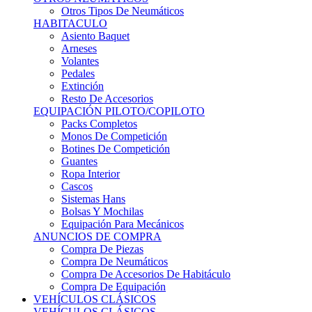
Sistemas Hans
Bolsas Y Mochilas
Equipación Para Mecánicos
ANUNCIOS DE COMPRA
Compra De Piezas
Compra De Neumáticos
Compra De Accesorios De Habitáculo
Compra De Equipación
VEHÍCULOS CLÁSICOS
VEHÍCULOS CLÁSICOS
Clásicos De Calle
Clásicos De Competición
Motores
Cajas De Cambio
Carrocería
Suspensiones
Habitáculo
Llantas
Neumáticos
ANUNCIOS DE COMPRA
Compra De Competición
Compra De Calle
Compra De Piezas
KARTING
KARTING