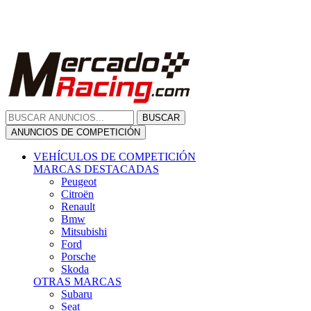
Citroën
Renault
Bmw
Mitsubishi
Ford
Porsche
Skoda
OTRAS MARCAS
Subaru
Seat
Opel
Volkswagen
Hyundai
Fiat, Alfa Romeo, Lancia, Jeep
Toyota
Suzuki
Honda
Mini
Dacia
Audi
Otras Marcas
ANUNCIOS DE COMPRA
Compra De Coches
ALQUILER VEHÍCULOS
ALQUILER VEHÍCULOS