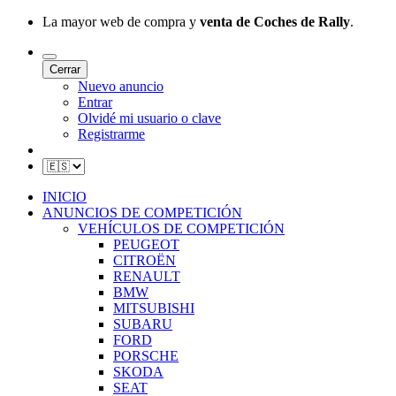
La mayor web de compra y
venta de Coches de Rally
.
Cerrar
Nuevo anuncio
Entrar
Olvidé mi usuario o clave
Registrarme
INICIO
ANUNCIOS DE COMPETICIÓN
VEHÍCULOS DE COMPETICIÓN
PEUGEOT
CITROËN
RENAULT
BMW
MITSUBISHI
SUBARU
FORD
PORSCHE
SKODA
SEAT