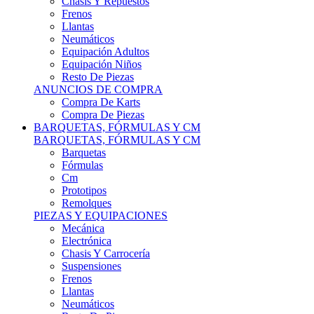
Remolques
PIEZAS Y EQUIPACIONES
Mecánica
Electrónica
Chasis Y Carrocería
Suspensiones
Frenos
Llantas
Neumáticos
Resto De Piezas
ANUNCIOS DE COMPRA
Compra Vehículos
Compra De Piezas
CARCROSS Y FÓRMULAS
CARCROSS Y FORMULAS TT
Carcross
Formulas Tt Autocross
Remolques
PIEZAS Y EQUIPACIONES
Mecanica
Electrónica
Chasis Y Carrocería
Suspensiones
Frenos
Llantas