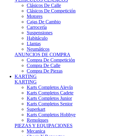
Karts Completos Alevín
Karts Completos Cadete
Karts Completos Junior
Karts Completos Senior
Superkart
Karts Completos Hobbye
Remolques
PIEZAS Y EQUIPACIONES
Mecanica
Chasis Y Repuestos
Frenos
Llantas
Neumáticos
Equipación Adultos
Equipación Niños
Resto De Piezas
ANUNCIOS DE COMPRA
Compra De Karts
Compra De Piezas
BARQUETAS, FÓRMULAS Y CM
BARQUETAS, FÓRMULAS Y CM
Barquetas
Fórmulas
Cm
Prototipos