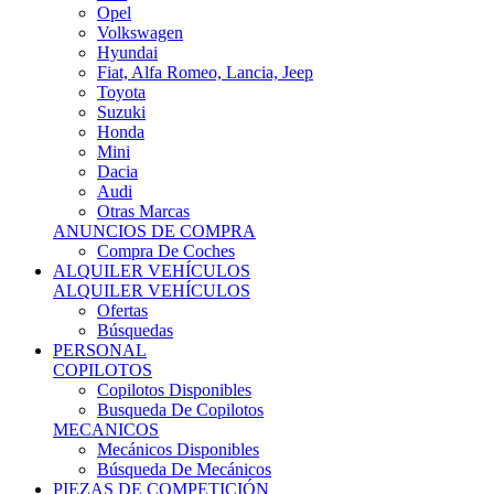
Ofertas
Búsquedas
PERSONAL
COPILOTOS
Copilotos Disponibles
Busqueda De Copilotos
MECANICOS
Mecánicos Disponibles
Búsqueda De Mecánicos
PIEZAS DE COMPETICIÓN
MECÁNICA
Motores
Refrigeración
Electrónica
Cajas De Cambio
Sistemas De Escape
Carrocería
Depositos
Suspensiones
Frenos
Iluminación
Llantas
NEUMÁTICOS DE ASFALTO
Asfalto 13 O Menos
Asfalto 14p