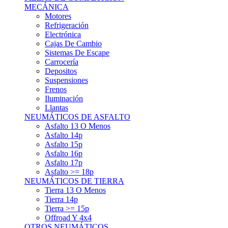
Asfalto 15p
Asfalto 16p
Asfalto 17p
Asfalto >= 18p
NEUMÁTICOS DE TIERRA
Tierra 13 O Menos
Tierra 14p
Tierra >= 15p
Offroad Y 4x4
OTROS NEUMÁTICOS
Otros Tipos De Neumáticos
HABITACULO
Asiento Baquet
Arneses
Volantes
Pedales
Extinción
Resto De Accesorios
EQUIPACIÓN PILOTO/COPILOTO
Packs Completos
Monos De Competición
Botines De Competición
Guantes
Ropa Interior
Cascos