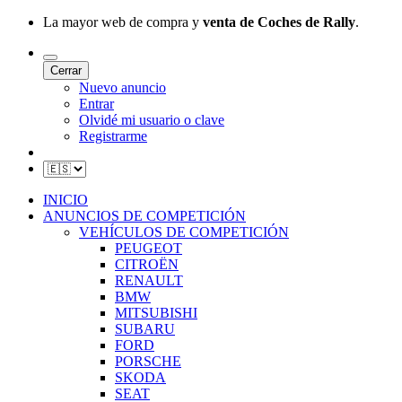
La mayor web de compra y
venta de Coches de Rally
.
Cerrar
Nuevo anuncio
Entrar
Olvidé mi usuario o clave
Registrarme
INICIO
ANUNCIOS DE COMPETICIÓN
VEHÍCULOS DE COMPETICIÓN
PEUGEOT
CITROËN
RENAULT
BMW
MITSUBISHI
SUBARU
FORD
PORSCHE
SKODA
SEAT