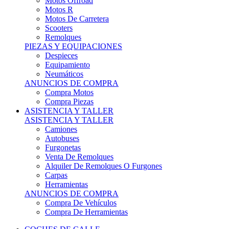
Motos Offroad
Motos R
Motos De Carretera
Scooters
Remolques
PIEZAS Y EQUIPACIONES
Despieces
Equipamiento
Neumáticos
ANUNCIOS DE COMPRA
Compra Motos
Compra Piezas
ASISTENCIA Y TALLER
ASISTENCIA Y TALLER
Camiones
Autobuses
Furgonetas
Venta De Remolques
Alquiler De Remolques O Furgones
Carpas
Herramientas
ANUNCIOS DE COMPRA
Compra De Vehículos
Compra De Herramientas