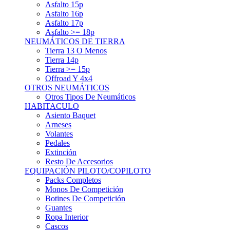
Asfalto 15p
Asfalto 16p
Asfalto 17p
Asfalto >= 18p
NEUMÁTICOS DE TIERRA
Tierra 13 O Menos
Tierra 14p
Tierra >= 15p
Offroad Y 4x4
OTROS NEUMÁTICOS
Otros Tipos De Neumáticos
HABITACULO
Asiento Baquet
Arneses
Volantes
Pedales
Extinción
Resto De Accesorios
EQUIPACIÓN PILOTO/COPILOTO
Packs Completos
Monos De Competición
Botines De Competición
Guantes
Ropa Interior
Cascos