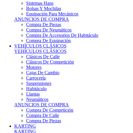
Sistemas Hans
Bolsas Y Mochilas
Equipación Para Mecánicos
ANUNCIOS DE COMPRA
Compra De Piezas
Compra De Neumáticos
Compra De Accesorios De Habitáculo
Compra De Equipación
VEHÍCULOS CLÁSICOS
VEHÍCULOS CLÁSICOS
Clásicos De Calle
Clásicos De Competición
Motores
Cajas De Cambio
Carrocería
Suspensiones
Habitáculo
Llantas
Neumáticos
ANUNCIOS DE COMPRA
Compra De Competición
Compra De Calle
Compra De Piezas
KARTING
KARTING