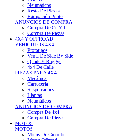
Neumáticos
Resto De Piezas
Equipación Piloto
ANUNCIOS DE COMPRA
Compra De Cc Y Tt
Compra De Piezas
4X4 Y OFFROAD
VEHÍCULOS 4X4
Prototipos
Venta De Side By Side
Quads Y Buggys
4x4 De Calle
PIEZAS PARA 4X4
Mecánica
Carrocería
Suspensiones
Llantas
Neumáticos
ANUNCIOS DE COMPRA
Compra De 4x4
Compra De Piezas
MOTOS
MOTOS
Motos De Circuito