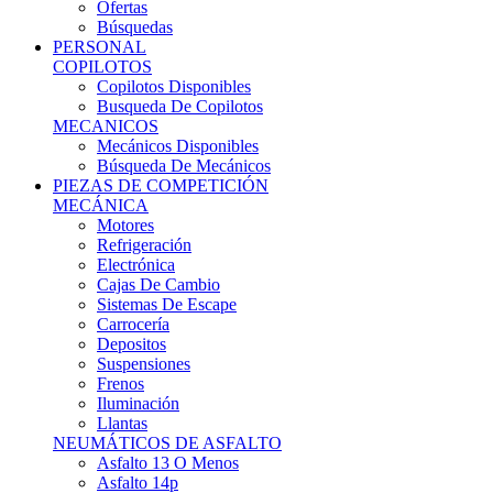
Ofertas
Búsquedas
PERSONAL
COPILOTOS
Copilotos Disponibles
Busqueda De Copilotos
MECANICOS
Mecánicos Disponibles
Búsqueda De Mecánicos
PIEZAS DE COMPETICIÓN
MECÁNICA
Motores
Refrigeración
Electrónica
Cajas De Cambio
Sistemas De Escape
Carrocería
Depositos
Suspensiones
Frenos
Iluminación
Llantas
NEUMÁTICOS DE ASFALTO
Asfalto 13 O Menos
Asfalto 14p