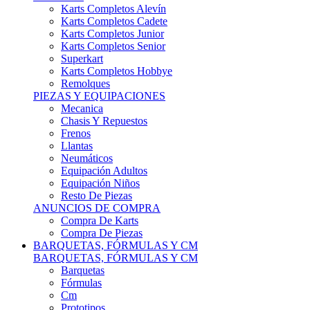
Karts Completos Alevín
Karts Completos Cadete
Karts Completos Junior
Karts Completos Senior
Superkart
Karts Completos Hobbye
Remolques
PIEZAS Y EQUIPACIONES
Mecanica
Chasis Y Repuestos
Frenos
Llantas
Neumáticos
Equipación Adultos
Equipación Niños
Resto De Piezas
ANUNCIOS DE COMPRA
Compra De Karts
Compra De Piezas
BARQUETAS, FÓRMULAS Y CM
BARQUETAS, FÓRMULAS Y CM
Barquetas
Fórmulas
Cm
Prototipos