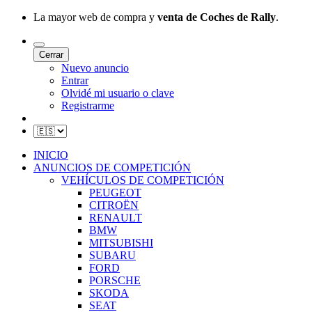
La mayor web de compra y
venta de Coches de Rally
.
Cerrar
Nuevo anuncio
Entrar
Olvidé mi usuario o clave
Registrarme
INICIO
ANUNCIOS DE COMPETICIÓN
VEHÍCULOS DE COMPETICIÓN
PEUGEOT
CITROËN
RENAULT
BMW
MITSUBISHI
SUBARU
FORD
PORSCHE
SKODA
SEAT