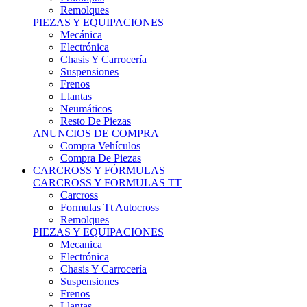
Remolques
PIEZAS Y EQUIPACIONES
Mecánica
Electrónica
Chasis Y Carrocería
Suspensiones
Frenos
Llantas
Neumáticos
Resto De Piezas
ANUNCIOS DE COMPRA
Compra Vehículos
Compra De Piezas
CARCROSS Y FÓRMULAS
CARCROSS Y FORMULAS TT
Carcross
Formulas Tt Autocross
Remolques
PIEZAS Y EQUIPACIONES
Mecanica
Electrónica
Chasis Y Carrocería
Suspensiones
Frenos
Llantas