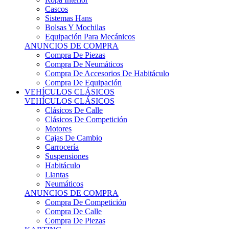
Sistemas Hans
Bolsas Y Mochilas
Equipación Para Mecánicos
ANUNCIOS DE COMPRA
Compra De Piezas
Compra De Neumáticos
Compra De Accesorios De Habitáculo
Compra De Equipación
VEHÍCULOS CLÁSICOS
VEHÍCULOS CLÁSICOS
Clásicos De Calle
Clásicos De Competición
Motores
Cajas De Cambio
Carrocería
Suspensiones
Habitáculo
Llantas
Neumáticos
ANUNCIOS DE COMPRA
Compra De Competición
Compra De Calle
Compra De Piezas
KARTING
KARTING