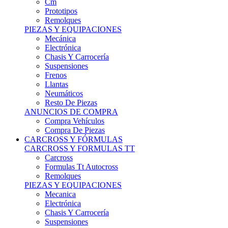
Remolques
PIEZAS Y EQUIPACIONES
Mecánica
Electrónica
Chasis Y Carrocería
Suspensiones
Frenos
Llantas
Neumáticos
Resto De Piezas
ANUNCIOS DE COMPRA
Compra Vehículos
Compra De Piezas
CARCROSS Y FÓRMULAS
CARCROSS Y FORMULAS TT
Carcross
Formulas Tt Autocross
Remolques
PIEZAS Y EQUIPACIONES
Mecanica
Electrónica
Chasis Y Carrocería
Suspensiones
Frenos
Llantas