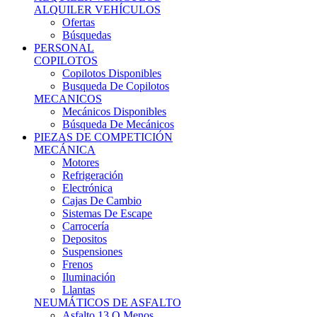
Ofertas
Búsquedas
PERSONAL
COPILOTOS
Copilotos Disponibles
Busqueda De Copilotos
MECANICOS
Mecánicos Disponibles
Búsqueda De Mecánicos
PIEZAS DE COMPETICIÓN
MECÁNICA
Motores
Refrigeración
Electrónica
Cajas De Cambio
Sistemas De Escape
Carrocería
Depositos
Suspensiones
Frenos
Iluminación
Llantas
NEUMÁTICOS DE ASFALTO
Asfalto 13 O Menos
Asfalto 14p