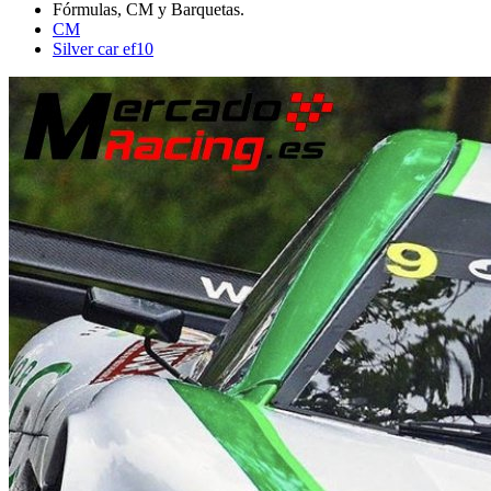
CM
Silver car ef10