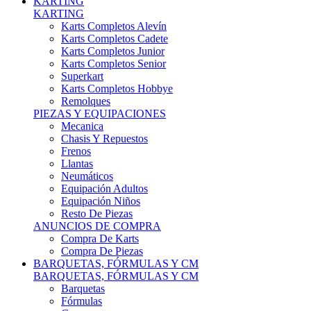
Karts Completos Alevín
Karts Completos Cadete
Karts Completos Junior
Karts Completos Senior
Superkart
Karts Completos Hobbye
Remolques
PIEZAS Y EQUIPACIONES
Mecanica
Chasis Y Repuestos
Frenos
Llantas
Neumáticos
Equipación Adultos
Equipación Niños
Resto De Piezas
ANUNCIOS DE COMPRA
Compra De Karts
Compra De Piezas
BARQUETAS, FÓRMULAS Y CM
BARQUETAS, FÓRMULAS Y CM
Barquetas
Fórmulas
Cm
Prototipos