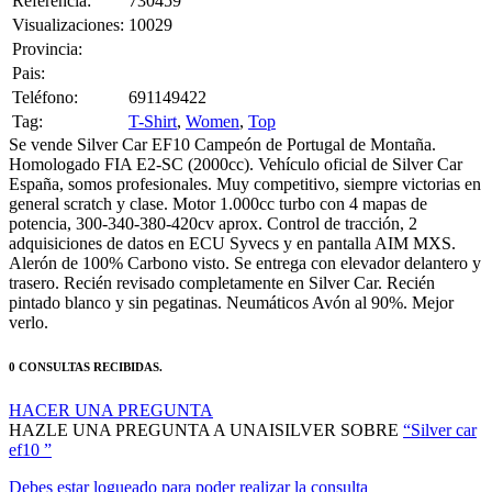
Provincia:
Pais:
Teléfono:
691149422
Tag:
T-Shirt
,
Women
,
Top
Se vende Silver Car EF10 Campeón de Portugal de Montaña.
Homologado FIA E2-SC (2000cc). Vehículo oficial de Silver Car
España, somos profesionales. Muy competitivo, siempre victorias en
general scratch y clase. Motor 1.000cc turbo con 4 mapas de
potencia, 300-340-380-420cv aprox. Control de tracción, 2
adquisiciones de datos en ECU Syvecs y en pantalla AIM MXS.
Alerón de 100% Carbono visto. Se entrega con elevador delantero y
trasero. Recién revisado completamente en Silver Car. Recién
pintado blanco y sin pegatinas. Neumáticos Avón al 90%. Mejor
verlo.
0 CONSULTAS RECIBIDAS.
HACER UNA PREGUNTA
HAZLE UNA PREGUNTA A UNAISILVER SOBRE
“Silver car
ef10 ”
Debes estar logueado para poder realizar la consulta