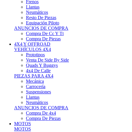
Neumáticos
Resto De Piezas
Equipación Piloto
ANUNCIOS DE COMPRA
Compra De Cc Y Tt
Compra De Piezas
4X4 Y OFFROAD
VEHÍCULOS 4X4
Prototipos
Venta De Side By Side
Quads Y Buggys
4x4 De Calle
PIEZAS PARA 4X4
Mecánica
Carrocería
Suspensiones
Llantas
Neumáticos
ANUNCIOS DE COMPRA
Compra De 4x4
Compra De Piezas
MOTOS
MOTOS
Motos De Circuito