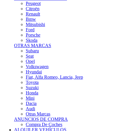
Citroën
Renault
Bmw
Mitsubishi
Ford
Porsche
Skoda
OTRAS MARCAS
Subaru
Seat
Opel
Volkswagen
Hyundai
Fiat, Alfa Romeo, Lancia, Jeep
Toyota
Suzuki
Honda
Mini
Dacia
Audi
Otras Marcas
ANUNCIOS DE COMPRA
Compra De Coches
ALQUILER VEHÍCULOS
ALQUILER VEHÍCULOS