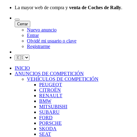
La mayor web de compra y
venta de Coches de Rally
.
Cerrar
Nuevo anuncio
Entrar
Olvidé mi usuario o clave
Registrarme
INICIO
ANUNCIOS DE COMPETICIÓN
VEHÍCULOS DE COMPETICIÓN
PEUGEOT
CITROËN
RENAULT
BMW
MITSUBISHI
SUBARU
FORD
PORSCHE
SKODA
SEAT