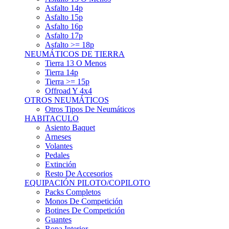
Asfalto 15p
Asfalto 16p
Asfalto 17p
Asfalto >= 18p
NEUMÁTICOS DE TIERRA
Tierra 13 O Menos
Tierra 14p
Tierra >= 15p
Offroad Y 4x4
OTROS NEUMÁTICOS
Otros Tipos De Neumáticos
HABITACULO
Asiento Baquet
Arneses
Volantes
Pedales
Extinción
Resto De Accesorios
EQUIPACIÓN PILOTO/COPILOTO
Packs Completos
Monos De Competición
Botines De Competición
Guantes
Ropa Interior
Cascos