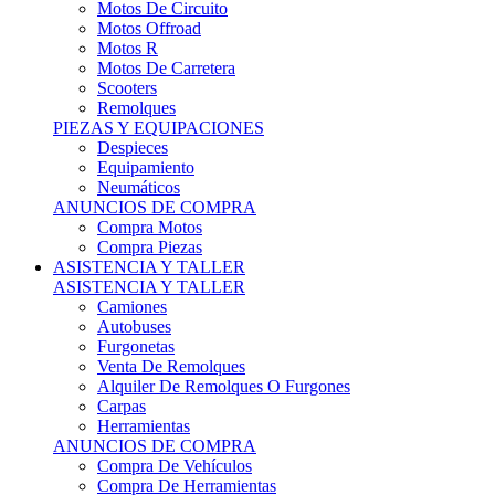
Motos Offroad
Motos R
Motos De Carretera
Scooters
Remolques
PIEZAS Y EQUIPACIONES
Despieces
Equipamiento
Neumáticos
ANUNCIOS DE COMPRA
Compra Motos
Compra Piezas
ASISTENCIA Y TALLER
ASISTENCIA Y TALLER
Camiones
Autobuses
Furgonetas
Venta De Remolques
Alquiler De Remolques O Furgones
Carpas
Herramientas
ANUNCIOS DE COMPRA
Compra De Vehículos
Compra De Herramientas