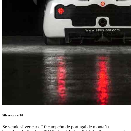
Silver car ef10
Se vende silver car ef10 campeón de portugal de montaña.
homologado fia e2-sc (2000cc). vehículo oficial de silver car españa,
somos profesionales. muy competitivo, siempre victorias en general