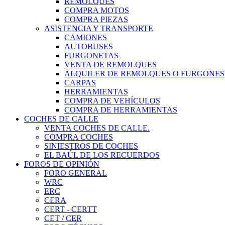
REMOLQUES
COMPRA MOTOS
COMPRA PIEZAS
ASISTENCIA Y TRANSPORTE
CAMIONES
AUTOBUSES
FURGONETAS
VENTA DE REMOLQUES
ALQUILER DE REMOLQUES O FURGONES
CARPAS
HERRAMIENTAS
COMPRA DE VEHÍCULOS
COMPRA DE HERRAMIENTAS
COCHES DE CALLE
VENTA COCHES DE CALLE.
COMPRA COCHES
SINIESTROS DE COCHES
EL BAÚL DE LOS RECUERDOS
FOROS DE OPINIÓN
FORO GENERAL
WRC
ERC
CERA
CERT - CERTT
CET / CER