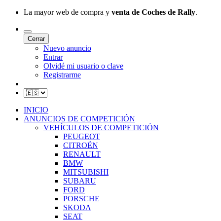
La mayor web de compra y
venta de Coches de Rally
.
Cerrar
Nuevo anuncio
Entrar
Olvidé mi usuario o clave
Registrarme
INICIO
ANUNCIOS DE COMPETICIÓN
VEHÍCULOS DE COMPETICIÓN
PEUGEOT
CITROËN
RENAULT
BMW
MITSUBISHI
SUBARU
FORD
PORSCHE
SKODA
SEAT