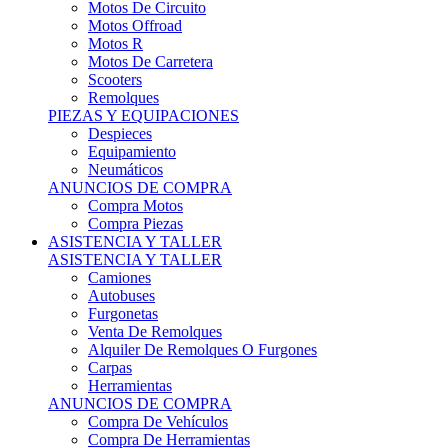
Motos Offroad
Motos R
Motos De Carretera
Scooters
Remolques
PIEZAS Y EQUIPACIONES
Despieces
Equipamiento
Neumáticos
ANUNCIOS DE COMPRA
Compra Motos
Compra Piezas
ASISTENCIA Y TALLER
ASISTENCIA Y TALLER
Camiones
Autobuses
Furgonetas
Venta De Remolques
Alquiler De Remolques O Furgones
Carpas
Herramientas
ANUNCIOS DE COMPRA
Compra De Vehículos
Compra De Herramientas