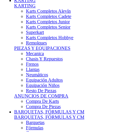
Karts Completos Alevín
Karts Completos Cadete
Karts Completos Junior
Karts Completos Senior
Superkart
Karts Completos Hobbye
Remolques
PIEZAS Y EQUIPACIONES
Mecanica
Chasis Y Repuestos
Frenos
Llantas
Neumáticos
Equipación Adultos
Equipación Niños
Resto De Piezas
ANUNCIOS DE COMPRA
Compra De Karts
Compra De Piezas
BARQUETAS, FÓRMULAS Y CM
BARQUETAS, FÓRMULAS Y CM
Barquetas
Fórmulas
Cm
Prototipos