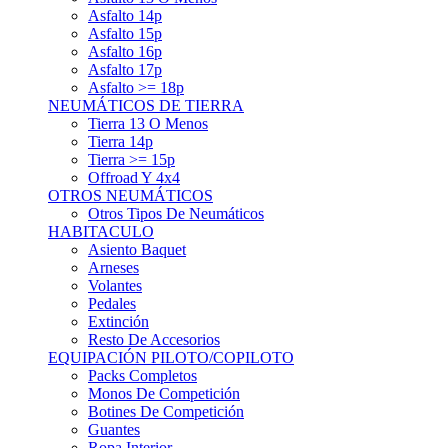
Asfalto 15p
Asfalto 16p
Asfalto 17p
Asfalto >= 18p
NEUMÁTICOS DE TIERRA
Tierra 13 O Menos
Tierra 14p
Tierra >= 15p
Offroad Y 4x4
OTROS NEUMÁTICOS
Otros Tipos De Neumáticos
HABITACULO
Asiento Baquet
Arneses
Volantes
Pedales
Extinción
Resto De Accesorios
EQUIPACIÓN PILOTO/COPILOTO
Packs Completos
Monos De Competición
Botines De Competición
Guantes
Ropa Interior
Cascos