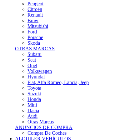
Citroën
Renault
Bmw
Mitsubishi
Ford
Porsche
Skoda
OTRAS MARCAS
Subaru
Seat
Opel
Volkswagen
Hyundai
Fiat, Alfa Romeo, Lancia, Jeep
Toyota
Suzuki
Honda
Mini
Dacia
Audi
Otras Marcas
ANUNCIOS DE COMPRA
Compra De Coches
ALQUILER VEHÍCULOS
ALQUILER VEHÍCULOS