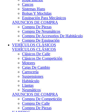
Sistemas Hans
Bolsas Y Mochilas
Equipación Para Mecánicos
ANUNCIOS DE COMPRA
Compra De Piezas
Compra De Neumáticos
Compra De Accesorios De Habitáculo
Compra De Equipación
VEHÍCULOS CLÁSICOS
VEHÍCULOS CLÁSICOS
Clásicos De Calle
Clásicos De Competición
Motores
Cajas De Cambio
Carrocería
Suspensiones
Habitáculo
Llantas
Neumáticos
ANUNCIOS DE COMPRA
Compra De Competición
Compra De Calle
Compra De Piezas
KARTING
KARTING