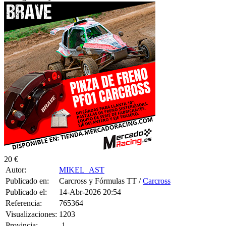
20 €
Autor:
MIKEL_AST
Publicado en:
Carcross y Fórmulas TT /
Carcross
Publicado el:
14-Abr-2026 20:54
Referencia:
765364
Visualizaciones:
1203
Provincia:
-1
Pais:
España