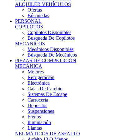
Ofertas
Búsquedas
PERSONAL
COPILOTOS
Copilotos Disponibles
Busqueda De Copilotos
MECANICOS
Mecánicos Disponibles
Búsqueda De Mecánicos
PIEZAS DE COMPETICIÓN
MECÁNICA
Motores
Refrigeración
Electrónica
Cajas De Cambio
Sistemas De Escape
Carrocería
Depositos
Suspensiones
Frenos
Iluminación
Llantas
NEUMÁTICOS DE ASFALTO
Asfalto 13 O Menos
Asfalto 14p