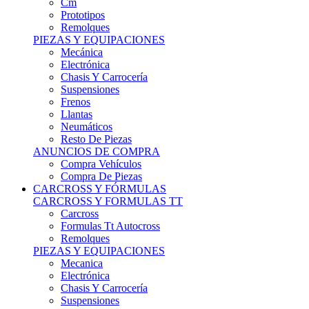
Remolques
PIEZAS Y EQUIPACIONES
Mecánica
Electrónica
Chasis Y Carrocería
Suspensiones
Frenos
Llantas
Neumáticos
Resto De Piezas
ANUNCIOS DE COMPRA
Compra Vehículos
Compra De Piezas
CARCROSS Y FÓRMULAS
CARCROSS Y FORMULAS TT
Carcross
Formulas Tt Autocross
Remolques
PIEZAS Y EQUIPACIONES
Mecanica
Electrónica
Chasis Y Carrocería
Suspensiones
Frenos
Llantas