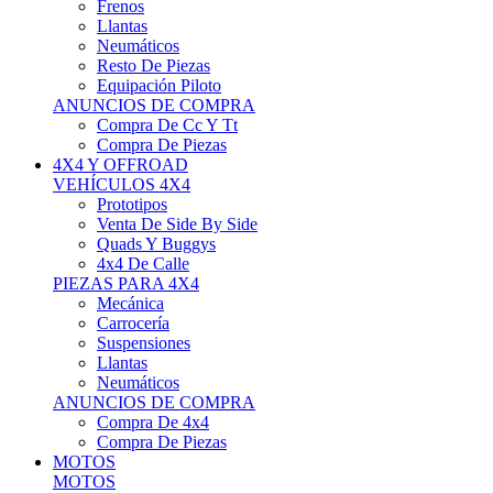
Neumáticos
Resto De Piezas
Equipación Piloto
ANUNCIOS DE COMPRA
Compra De Cc Y Tt
Compra De Piezas
4X4 Y OFFROAD
VEHÍCULOS 4X4
Prototipos
Venta De Side By Side
Quads Y Buggys
4x4 De Calle
PIEZAS PARA 4X4
Mecánica
Carrocería
Suspensiones
Llantas
Neumáticos
ANUNCIOS DE COMPRA
Compra De 4x4
Compra De Piezas
MOTOS
MOTOS
Motos De Circuito