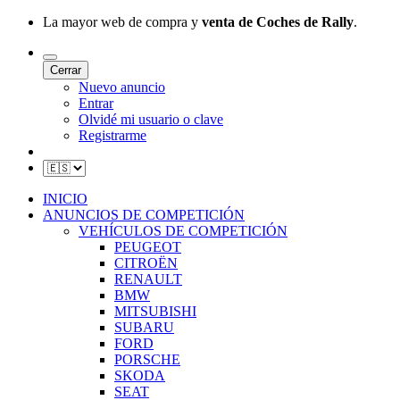
La mayor web de compra y
venta de Coches de Rally
.
Cerrar
Nuevo anuncio
Entrar
Olvidé mi usuario o clave
Registrarme
INICIO
ANUNCIOS DE COMPETICIÓN
VEHÍCULOS DE COMPETICIÓN
PEUGEOT
CITROËN
RENAULT
BMW
MITSUBISHI
SUBARU
FORD
PORSCHE
SKODA
SEAT