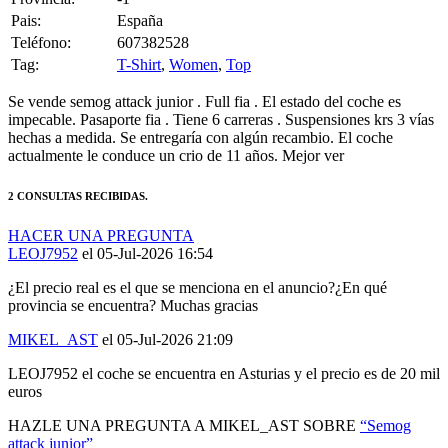
Teléfono:
607382528
Tag:
T-Shirt
,
Women
,
Top
Se vende semog attack junior . Full fia . El estado del coche es
impecable. Pasaporte fia . Tiene 6 carreras . Suspensiones krs 3 vías
hechas a medida. Se entregaría con algún recambio. El coche
actualmente le conduce un crio de 11 años. Mejor ver
2 CONSULTAS RECIBIDAS.
HACER UNA PREGUNTA
LEOJ7952
el 05-Jul-2026 16:54
¿El precio real es el que se menciona en el anuncio?¿En qué
provincia se encuentra? Muchas gracias
MIKEL_AST
el 05-Jul-2026 21:09
LEOJ7952 el coche se encuentra en Asturias y el precio es de 20 mil
euros
HAZLE UNA PREGUNTA A MIKEL_AST SOBRE
“Semog
attack junior”