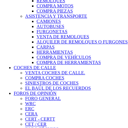
REMOLQUES
COMPRA MOTOS
COMPRA PIEZAS
ASISTENCIA Y TRANSPORTE
CAMIONES
AUTOBUSES
FURGONETAS
VENTA DE REMOLQUES
ALQUILER DE REMOLQUES O FURGONES
CARPAS
HERRAMIENTAS
COMPRA DE VEHÍCULOS
COMPRA DE HERRAMIENTAS
COCHES DE CALLE
VENTA COCHES DE CALLE.
COMPRA COCHES
SINIESTROS DE COCHES
EL BAÚL DE LOS RECUERDOS
FOROS DE OPINIÓN
FORO GENERAL
WRC
ERC
CERA
CERT - CERTT
CET / CER