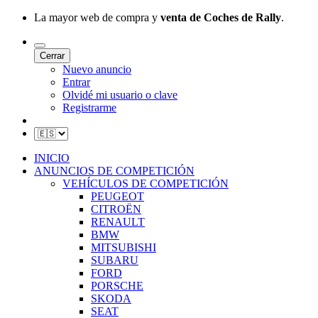
La mayor web de compra y
venta de Coches de Rally
.
Cerrar
Nuevo anuncio
Entrar
Olvidé mi usuario o clave
Registrarme
INICIO
ANUNCIOS DE COMPETICIÓN
VEHÍCULOS DE COMPETICIÓN
PEUGEOT
CITROËN
RENAULT
BMW
MITSUBISHI
SUBARU
FORD
PORSCHE
SKODA
SEAT