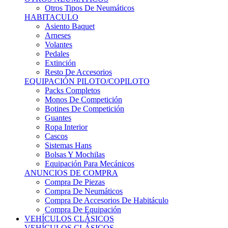
Sistemas Hans
Bolsas Y Mochilas
Equipación Para Mecánicos
ANUNCIOS DE COMPRA
Compra De Piezas
Compra De Neumáticos
Compra De Accesorios De Habitáculo
Compra De Equipación
VEHÍCULOS CLÁSICOS
VEHÍCULOS CLÁSICOS
Clásicos De Calle
Clásicos De Competición
Motores
Cajas De Cambio
Carrocería
Suspensiones
Habitáculo
Llantas
Neumáticos
ANUNCIOS DE COMPRA
Compra De Competición
Compra De Calle
Compra De Piezas
KARTING
KARTING