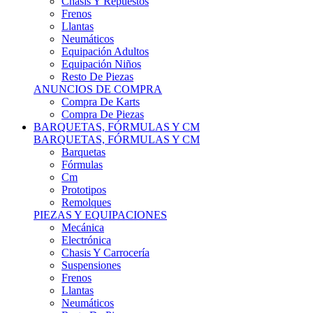
Remolques
PIEZAS Y EQUIPACIONES
Mecánica
Electrónica
Chasis Y Carrocería
Suspensiones
Frenos
Llantas
Neumáticos
Resto De Piezas
ANUNCIOS DE COMPRA
Compra Vehículos
Compra De Piezas
CARCROSS Y FÓRMULAS
CARCROSS Y FORMULAS TT
Carcross
Formulas Tt Autocross
Remolques
PIEZAS Y EQUIPACIONES
Mecanica
Electrónica
Chasis Y Carrocería
Suspensiones
Frenos
Llantas