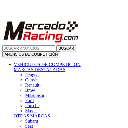
Citroën
Renault
Bmw
Mitsubishi
Ford
Porsche
Skoda
OTRAS MARCAS
Subaru
Seat
Opel
Volkswagen
Hyundai
Fiat, Alfa Romeo, Lancia, Jeep
Toyota
Suzuki
Honda
Mini
Dacia
Audi
Otras Marcas
ANUNCIOS DE COMPRA
Compra De Coches
ALQUILER VEHÍCULOS
ALQUILER VEHÍCULOS