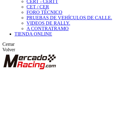
CERT - CERTT
CET / CER
FORO TÉCNICO
PRUEBAS DE VEHÍCULOS DE CALLE.
VIDEOS DE RALLY.
A CONTRATRAMO
TIENDA ONLINE
Cerrar
Volver
BUSCAR
ANUNCIOS DE COMPETICIÓN
VEHÍCULOS DE COMPETICIÓN
MARCAS DESTACADAS
Peugeot