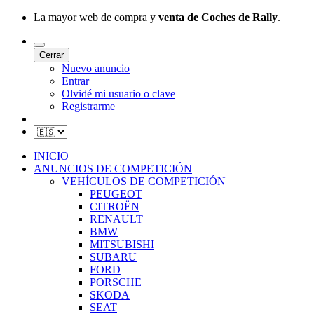
La mayor web de compra y
venta de Coches de Rally
.
Cerrar
Nuevo anuncio
Entrar
Olvidé mi usuario o clave
Registrarme
INICIO
ANUNCIOS DE COMPETICIÓN
VEHÍCULOS DE COMPETICIÓN
PEUGEOT
CITROËN
RENAULT
BMW
MITSUBISHI
SUBARU
FORD
PORSCHE
SKODA
SEAT