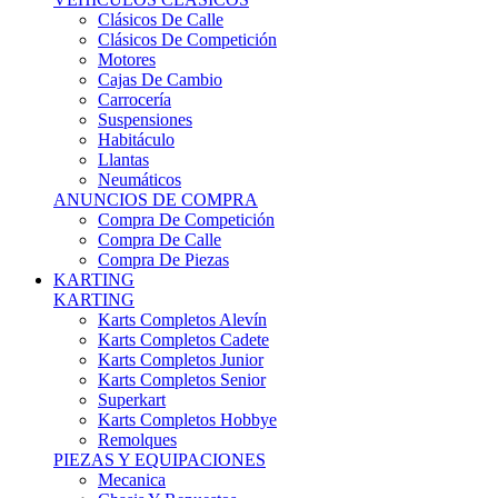
Karts Completos Alevín
Karts Completos Cadete
Karts Completos Junior
Karts Completos Senior
Superkart
Karts Completos Hobbye
Remolques
PIEZAS Y EQUIPACIONES
Mecanica
Chasis Y Repuestos
Frenos
Llantas
Neumáticos
Equipación Adultos
Equipación Niños
Resto De Piezas
ANUNCIOS DE COMPRA
Compra De Karts
Compra De Piezas
BARQUETAS, FÓRMULAS Y CM
BARQUETAS, FÓRMULAS Y CM
Barquetas
Fórmulas
Cm
Prototipos