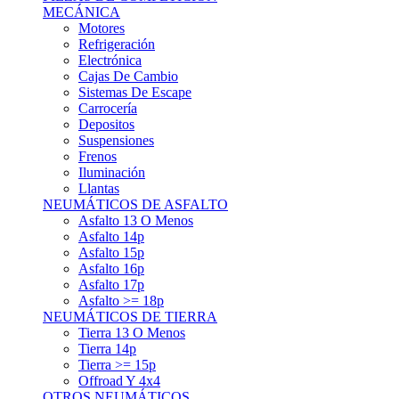
Asfalto 15p
Asfalto 16p
Asfalto 17p
Asfalto >= 18p
NEUMÁTICOS DE TIERRA
Tierra 13 O Menos
Tierra 14p
Tierra >= 15p
Offroad Y 4x4
OTROS NEUMÁTICOS
Otros Tipos De Neumáticos
HABITACULO
Asiento Baquet
Arneses
Volantes
Pedales
Extinción
Resto De Accesorios
EQUIPACIÓN PILOTO/COPILOTO
Packs Completos
Monos De Competición
Botines De Competición
Guantes
Ropa Interior
Cascos