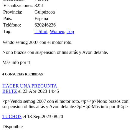
HACER UNA PREGUNTA
BELTZ
el 23-Abr-2023 14:45
<p>Vendo semog 2007 con el motor roto.</p><p>Nono brazos con
suspension ohlins atrás y Avon delante.</p><p>Más info por tf</p>
TUCHO3
el 18-Sep-2023 08:20
Disponible
13937298B
el 24-Sep-2023 09:32
buenas sigue en venta ?
SPORT CONCEPT CARS
el 20-Abr-2024 13:54
hola disponible? cambio por un moto suzuki v-strom 1000
59000kms? gracias
HAZLE UNA PREGUNTA A BELTZ SOBRE
“Semog 2007”
Debes estar logueado para poder realizar la consulta