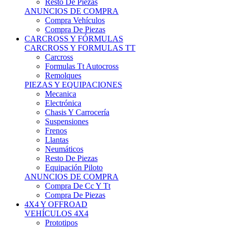
Neumáticos
Resto De Piezas
Equipación Piloto
ANUNCIOS DE COMPRA
Compra De Cc Y Tt
Compra De Piezas
4X4 Y OFFROAD
VEHÍCULOS 4X4
Prototipos
Venta De Side By Side
Quads Y Buggys
4x4 De Calle
PIEZAS PARA 4X4
Mecánica
Carrocería
Suspensiones
Llantas
Neumáticos
ANUNCIOS DE COMPRA
Compra De 4x4
Compra De Piezas
MOTOS
MOTOS
Motos De Circuito