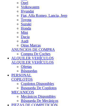
Ofertas
Búsquedas
PERSONAL
COPILOTOS
Copilotos Disponibles
Busqueda De Copilotos
MECANICOS
Mecánicos Disponibles
Búsqueda De Mecánicos
PIEZAS DE COMPETICIÓN
MECÁNICA
Motores
Refrigeración
Electrónica
Cajas De Cambio
Sistemas De Escape
Carrocería
Depositos
Suspensiones
Frenos
Iluminación
Llantas
NEUMÁTICOS DE ASFALTO
Asfalto 13 O Menos
Asfalto 14p