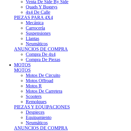
Motos Offroad
Motos R
Motos De Carretera
Scooters
Remolques
PIEZAS Y EQUIPACIONES
Despieces
Equipamiento
Neumáticos
ANUNCIOS DE COMPRA
Compra Motos
Compra Piezas
ASISTENCIA Y TALLER
ASISTENCIA Y TALLER
Camiones
Autobuses
Furgonetas
Venta De Remolques
Alquiler De Remolques O Furgones
Carpas
Herramientas
ANUNCIOS DE COMPRA
Compra De Vehículos
Compra De Herramientas