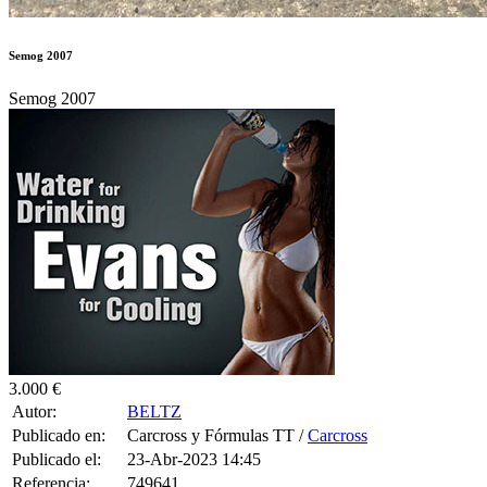
3.000 €
Autor:
BELTZ
Publicado en:
Carcross y Fórmulas TT /
Carcross
Publicado el:
23-Abr-2023 14:45
Referencia:
749641
Visualizaciones:
8251
Provincia:
Guipúzcoa
Pais:
España
Teléfono:
620246236
Tag:
T-Shirt
,
Women
,
Top
Vendo semog 2007 con el motor roto.
Nono brazos con suspension ohlins atrás y Avon delante.
Más info por tf
4 CONSULTAS RECIBIDAS.