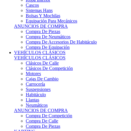
Sistemas Hans
Bolsas Y Mochilas
Equipación Para Mecánicos
ANUNCIOS DE COMPRA
Compra De Piezas
Compra De Neumáticos
Compra De Accesorios De Habitáculo
Compra De Equipación
VEHÍCULOS CLÁSICOS
VEHÍCULOS CLÁSICOS
Clásicos De Calle
Clásicos De Competición
Motores
Cajas De Cambio
Carrocería
Suspensiones
Habitáculo
Llantas
Neumáticos
ANUNCIOS DE COMPRA
Compra De Competición
Compra De Calle
Compra De Piezas
KARTING
KARTING