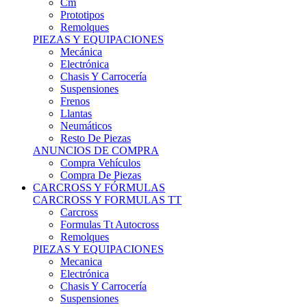
Remolques
PIEZAS Y EQUIPACIONES
Mecánica
Electrónica
Chasis Y Carrocería
Suspensiones
Frenos
Llantas
Neumáticos
Resto De Piezas
ANUNCIOS DE COMPRA
Compra Vehículos
Compra De Piezas
CARCROSS Y FÓRMULAS
CARCROSS Y FORMULAS TT
Carcross
Formulas Tt Autocross
Remolques
PIEZAS Y EQUIPACIONES
Mecanica
Electrónica
Chasis Y Carrocería
Suspensiones
Frenos
Llantas