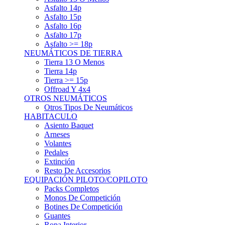
Asfalto 15p
Asfalto 16p
Asfalto 17p
Asfalto >= 18p
NEUMÁTICOS DE TIERRA
Tierra 13 O Menos
Tierra 14p
Tierra >= 15p
Offroad Y 4x4
OTROS NEUMÁTICOS
Otros Tipos De Neumáticos
HABITACULO
Asiento Baquet
Arneses
Volantes
Pedales
Extinción
Resto De Accesorios
EQUIPACIÓN PILOTO/COPILOTO
Packs Completos
Monos De Competición
Botines De Competición
Guantes
Ropa Interior
Cascos