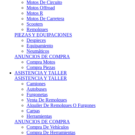
Motos Offroad
Motos R
Motos De Carretera
Scooters
Remolques
PIEZAS Y EQUIPACIONES
Despieces
Equipamiento
Neumáticos
ANUNCIOS DE COMPRA
Compra Motos
Compra Piezas
ASISTENCIA Y TALLER
ASISTENCIA Y TALLER
Camiones
Autobuses
Furgonetas
Venta De Remolques
Alquiler De Remolques O Furgones
Carpas
Herramientas
ANUNCIOS DE COMPRA
Compra De Vehículos
Compra De Herramientas