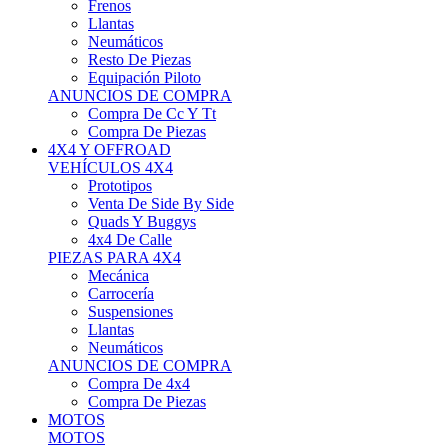
Neumáticos
Resto De Piezas
Equipación Piloto
ANUNCIOS DE COMPRA
Compra De Cc Y Tt
Compra De Piezas
4X4 Y OFFROAD
VEHÍCULOS 4X4
Prototipos
Venta De Side By Side
Quads Y Buggys
4x4 De Calle
PIEZAS PARA 4X4
Mecánica
Carrocería
Suspensiones
Llantas
Neumáticos
ANUNCIOS DE COMPRA
Compra De 4x4
Compra De Piezas
MOTOS
MOTOS
Motos De Circuito