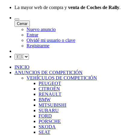
La mayor web de compra y
venta de Coches de Rally
.
Cerrar
Nuevo anuncio
Entrar
Olvidé mi usuario o clave
Registrarme
INICIO
ANUNCIOS DE COMPETICIÓN
VEHÍCULOS DE COMPETICIÓN
PEUGEOT
CITROËN
RENAULT
BMW
MITSUBISHI
SUBARU
FORD
PORSCHE
SKODA
SEAT