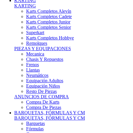
Karts Completos Alevín
Karts Completos Cadete
Karts Completos Junior
Karts Completos Senior
Superkart
Karts Completos Hobbye
Remolques
PIEZAS Y EQUIPACIONES
Mecanica
Chasis Y Repuestos
Frenos
Llantas
Neumáticos
Equipación Adultos
Equipación Niños
Resto De Piezas
ANUNCIOS DE COMPRA
Compra De Karts
Compra De Piezas
BARQUETAS, FÓRMULAS Y CM
BARQUETAS, FÓRMULAS Y CM
Barquetas
Fórmulas
Cm
Prototipos