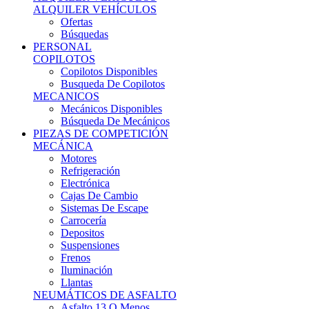
Ofertas
Búsquedas
PERSONAL
COPILOTOS
Copilotos Disponibles
Busqueda De Copilotos
MECANICOS
Mecánicos Disponibles
Búsqueda De Mecánicos
PIEZAS DE COMPETICIÓN
MECÁNICA
Motores
Refrigeración
Electrónica
Cajas De Cambio
Sistemas De Escape
Carrocería
Depositos
Suspensiones
Frenos
Iluminación
Llantas
NEUMÁTICOS DE ASFALTO
Asfalto 13 O Menos
Asfalto 14p