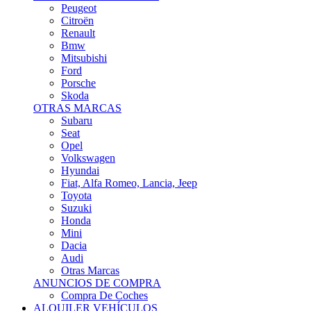
Citroën
Renault
Bmw
Mitsubishi
Ford
Porsche
Skoda
OTRAS MARCAS
Subaru
Seat
Opel
Volkswagen
Hyundai
Fiat, Alfa Romeo, Lancia, Jeep
Toyota
Suzuki
Honda
Mini
Dacia
Audi
Otras Marcas
ANUNCIOS DE COMPRA
Compra De Coches
ALQUILER VEHÍCULOS
ALQUILER VEHÍCULOS