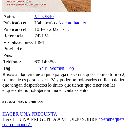
Autor:
VITOE30
Publicado en:
Habitáculo /
Asiento baquet
Publicado el:
10-Feb-2022 17:13
Referencia:
742124
Visualizaciones:
1394
Provincia:
Pais:
Teléfono:
692149258
Tag:
T-Shirt
,
Women
,
Top
Busco a alguien que alquile pareja de semibaquets sparco torino 2,
solamente es para pasar ITV y poder homologarlos en ficha da igual
que tengan desperfectos lo único que tienen que tener son las
etiqueta de homologación una en cada asiento.
0 CONSULTAS RECIBIDAS.
HACER UNA PREGUNTA
HAZLE UNA PREGUNTA A VITOE30 SOBRE
“Semibaquets
sparco torino 2”
Debes estar logueado para poder realizar la consulta