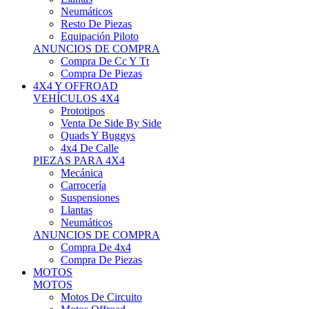
Neumáticos
Resto De Piezas
Equipación Piloto
ANUNCIOS DE COMPRA
Compra De Cc Y Tt
Compra De Piezas
4X4 Y OFFROAD
VEHÍCULOS 4X4
Prototipos
Venta De Side By Side
Quads Y Buggys
4x4 De Calle
PIEZAS PARA 4X4
Mecánica
Carrocería
Suspensiones
Llantas
Neumáticos
ANUNCIOS DE COMPRA
Compra De 4x4
Compra De Piezas
MOTOS
MOTOS
Motos De Circuito