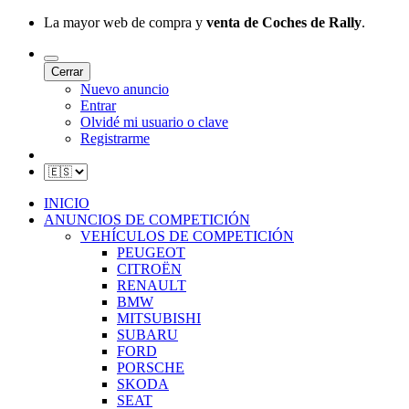
La mayor web de compra y
venta de Coches de Rally
.
Cerrar
Nuevo anuncio
Entrar
Olvidé mi usuario o clave
Registrarme
INICIO
ANUNCIOS DE COMPETICIÓN
VEHÍCULOS DE COMPETICIÓN
PEUGEOT
CITROËN
RENAULT
BMW
MITSUBISHI
SUBARU
FORD
PORSCHE
SKODA
SEAT