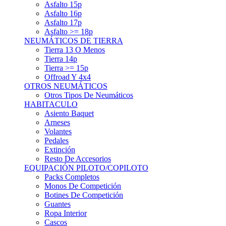
Asfalto 15p
Asfalto 16p
Asfalto 17p
Asfalto >= 18p
NEUMÁTICOS DE TIERRA
Tierra 13 O Menos
Tierra 14p
Tierra >= 15p
Offroad Y 4x4
OTROS NEUMÁTICOS
Otros Tipos De Neumáticos
HABITACULO
Asiento Baquet
Arneses
Volantes
Pedales
Extinción
Resto De Accesorios
EQUIPACIÓN PILOTO/COPILOTO
Packs Completos
Monos De Competición
Botines De Competición
Guantes
Ropa Interior
Cascos