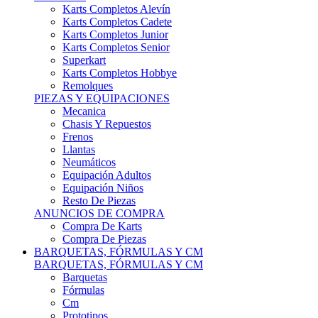
Karts Completos Alevín
Karts Completos Cadete
Karts Completos Junior
Karts Completos Senior
Superkart
Karts Completos Hobbye
Remolques
PIEZAS Y EQUIPACIONES
Mecanica
Chasis Y Repuestos
Frenos
Llantas
Neumáticos
Equipación Adultos
Equipación Niños
Resto De Piezas
ANUNCIOS DE COMPRA
Compra De Karts
Compra De Piezas
BARQUETAS, FÓRMULAS Y CM
BARQUETAS, FÓRMULAS Y CM
Barquetas
Fórmulas
Cm
Prototipos