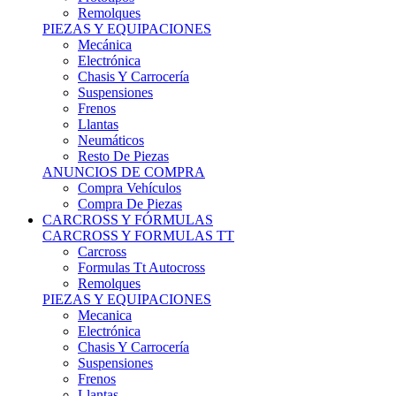
Remolques
PIEZAS Y EQUIPACIONES
Mecánica
Electrónica
Chasis Y Carrocería
Suspensiones
Frenos
Llantas
Neumáticos
Resto De Piezas
ANUNCIOS DE COMPRA
Compra Vehículos
Compra De Piezas
CARCROSS Y FÓRMULAS
CARCROSS Y FORMULAS TT
Carcross
Formulas Tt Autocross
Remolques
PIEZAS Y EQUIPACIONES
Mecanica
Electrónica
Chasis Y Carrocería
Suspensiones
Frenos
Llantas