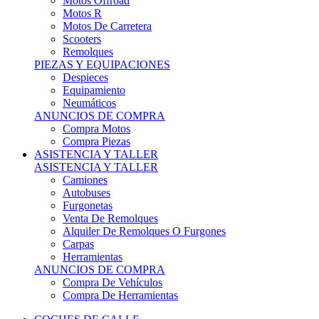
Motos Offroad
Motos R
Motos De Carretera
Scooters
Remolques
PIEZAS Y EQUIPACIONES
Despieces
Equipamiento
Neumáticos
ANUNCIOS DE COMPRA
Compra Motos
Compra Piezas
ASISTENCIA Y TALLER
ASISTENCIA Y TALLER
Camiones
Autobuses
Furgonetas
Venta De Remolques
Alquiler De Remolques O Furgones
Carpas
Herramientas
ANUNCIOS DE COMPRA
Compra De Vehículos
Compra De Herramientas