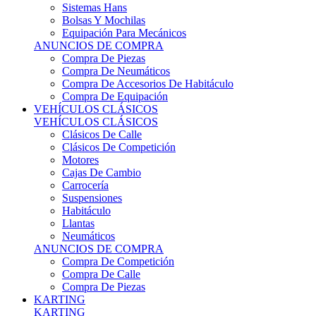
Sistemas Hans
Bolsas Y Mochilas
Equipación Para Mecánicos
ANUNCIOS DE COMPRA
Compra De Piezas
Compra De Neumáticos
Compra De Accesorios De Habitáculo
Compra De Equipación
VEHÍCULOS CLÁSICOS
VEHÍCULOS CLÁSICOS
Clásicos De Calle
Clásicos De Competición
Motores
Cajas De Cambio
Carrocería
Suspensiones
Habitáculo
Llantas
Neumáticos
ANUNCIOS DE COMPRA
Compra De Competición
Compra De Calle
Compra De Piezas
KARTING
KARTING