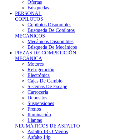
Ofertas
Búsquedas
PERSONAL
COPILOTOS
Copilotos Disponibles
Busqueda De Copilotos
MECANICOS
Mecánicos Disponibles
Búsqueda De Mecánicos
PIEZAS DE COMPETICIÓN
MECÁNICA
Motores
Refrigeración
Electrónica
Cajas De Cambio
Sistemas De Escape
Carrocería
Depositos
Suspensiones
Frenos
Iluminación
Llantas
NEUMÁTICOS DE ASFALTO
Asfalto 13 O Menos
Asfalto 14p