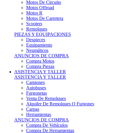
Motos Offroad
Motos R
Motos De Carretera
Scooters
Remolques
PIEZAS Y EQUIPACIONES
Despieces
Equipamiento
Neumáticos
ANUNCIOS DE COMPRA
Compra Motos
Compra Piezas
ASISTENCIA Y TALLER
ASISTENCIA Y TALLER
Camiones
Autobuses
Furgonetas
Venta De Remolques
Alquiler De Remolques O Furgones
Carpas
Herramientas
ANUNCIOS DE COMPRA
Compra De Vehículos
Compra De Herramientas