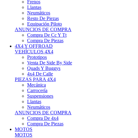
Neumáticos
Resto De Piezas
Equipación Piloto
ANUNCIOS DE COMPRA
Compra De Cc Y Tt
Compra De Piezas
4X4 Y OFFROAD
VEHÍCULOS 4X4
Prototipos
Venta De Side By Side
Quads Y Buggys
4x4 De Calle
PIEZAS PARA 4X4
Mecánica
Carrocería
Suspensiones
Llantas
Neumáticos
ANUNCIOS DE COMPRA
Compra De 4x4
Compra De Piezas
MOTOS
MOTOS
Motos De Circuito