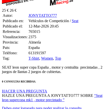
25 €
26 €
Autor:
JONYTATTO777
Publicado en:
Vehículos de Competición /
Seat
Publicado el:
12-Mar-2026 20:45
Referencia:
765015
Visualizaciones:
2375
Provincia:
Almería
Pais:
España
Teléfono:
613191597
Tag:
T-Shirt
,
Women
,
Top
SEAT leon super copa España , motor y centralita precintadas , 2
juegos de llantas 2 juegos de cubiertas.
0 CONSULTAS RECIBIDAS.
HACER UNA PREGUNTA
HAZLE UNA PREGUNTA A JONYTATTO777 SOBRE
“Seat
leon supercopa mk1 , motor precintado ”
Debes estar logueado para poder realizar la consulta