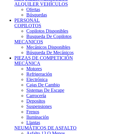
Ofertas
Búsquedas
PERSONAL
COPILOTOS
Copilotos Disponibles
Busqueda De Copilotos
MECANICOS
Mecánicos Disponibles
Búsqueda De Mecánicos
PIEZAS DE COMPETICIÓN
MECÁNICA
Motores
Refrigeración
Electrónica
Cajas De Cambio
Sistemas De Escape
Carrocería
Depositos
Suspensiones
Frenos
Iluminación
Llantas
NEUMÁTICOS DE ASFALTO
Asfalto 13 O Menos
Asfalto 14p