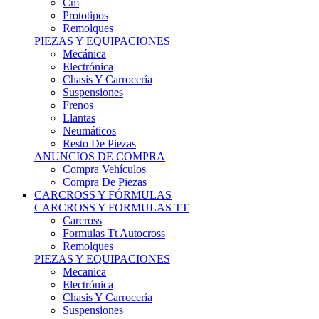
Remolques
PIEZAS Y EQUIPACIONES
Mecánica
Electrónica
Chasis Y Carrocería
Suspensiones
Frenos
Llantas
Neumáticos
Resto De Piezas
ANUNCIOS DE COMPRA
Compra Vehículos
Compra De Piezas
CARCROSS Y FÓRMULAS
CARCROSS Y FORMULAS TT
Carcross
Formulas Tt Autocross
Remolques
PIEZAS Y EQUIPACIONES
Mecanica
Electrónica
Chasis Y Carrocería
Suspensiones
Frenos
Llantas