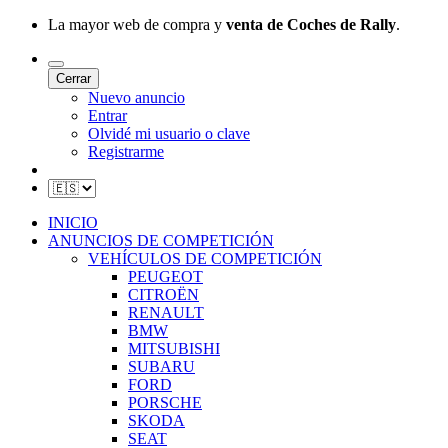
La mayor web de compra y
venta de Coches de Rally
.
Cerrar
Nuevo anuncio
Entrar
Olvidé mi usuario o clave
Registrarme
INICIO
ANUNCIOS DE COMPETICIÓN
VEHÍCULOS DE COMPETICIÓN
PEUGEOT
CITROËN
RENAULT
BMW
MITSUBISHI
SUBARU
FORD
PORSCHE
SKODA
SEAT