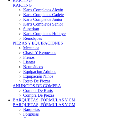
Karts Completos Alevín
Karts Completos Cadete
Karts Completos Junior
Karts Completos Senior
Superkart
Karts Completos Hobbye
Remolques
PIEZAS Y EQUIPACIONES
Mecanica
Chasis Y Repuestos
Frenos
Llantas
Neumáticos
Equipación Adultos
Equipación Niños
Resto De Piezas
ANUNCIOS DE COMPRA
Compra De Karts
Compra De Piezas
BARQUETAS, FÓRMULAS Y CM
BARQUETAS, FÓRMULAS Y CM
Barquetas
Fórmulas
Cm
Prototipos