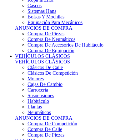
Sistemas Hans
Bolsas Y Mochilas
Equipación Para Mecánicos
ANUNCIOS DE COMPRA
Compra De Piezas
Compra De Neumáticos
Compra De Accesorios De Habitáculo
Compra De Equipación
VEHÍCULOS CLÁSICOS
VEHÍCULOS CLÁSICOS
Clásicos De Calle
Clásicos De Competición
Motores
Cajas De Cambio
Carrocería
Suspensiones
Habitáculo
Llantas
Neumáticos
ANUNCIOS DE COMPRA
Compra De Competición
Compra De Calle
Compra De Piezas
KARTING
KARTING