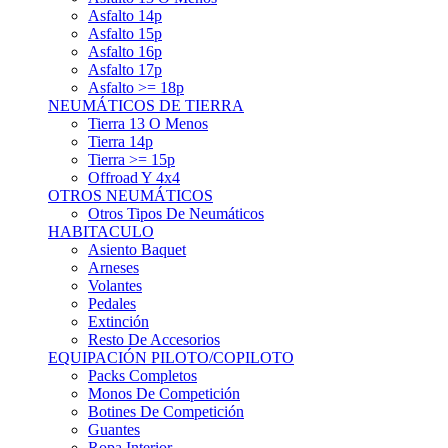
Asfalto 15p
Asfalto 16p
Asfalto 17p
Asfalto >= 18p
NEUMÁTICOS DE TIERRA
Tierra 13 O Menos
Tierra 14p
Tierra >= 15p
Offroad Y 4x4
OTROS NEUMÁTICOS
Otros Tipos De Neumáticos
HABITACULO
Asiento Baquet
Arneses
Volantes
Pedales
Extinción
Resto De Accesorios
EQUIPACIÓN PILOTO/COPILOTO
Packs Completos
Monos De Competición
Botines De Competición
Guantes
Ropa Interior
Cascos