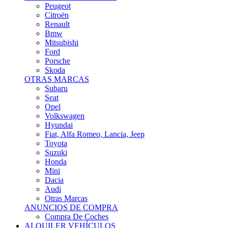
Citroën
Renault
Bmw
Mitsubishi
Ford
Porsche
Skoda
OTRAS MARCAS
Subaru
Seat
Opel
Volkswagen
Hyundai
Fiat, Alfa Romeo, Lancia, Jeep
Toyota
Suzuki
Honda
Mini
Dacia
Audi
Otras Marcas
ANUNCIOS DE COMPRA
Compra De Coches
ALQUILER VEHÍCULOS
ALQUILER VEHÍCULOS