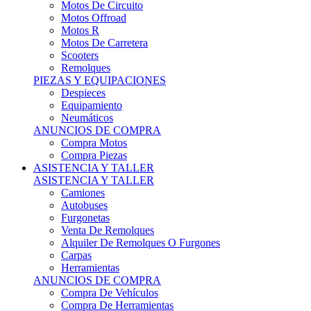
Motos Offroad
Motos R
Motos De Carretera
Scooters
Remolques
PIEZAS Y EQUIPACIONES
Despieces
Equipamiento
Neumáticos
ANUNCIOS DE COMPRA
Compra Motos
Compra Piezas
ASISTENCIA Y TALLER
ASISTENCIA Y TALLER
Camiones
Autobuses
Furgonetas
Venta De Remolques
Alquiler De Remolques O Furgones
Carpas
Herramientas
ANUNCIOS DE COMPRA
Compra De Vehículos
Compra De Herramientas