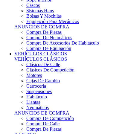
Sistemas Hans
Bolsas Y Mochilas
Equipación Para Mecánicos
ANUNCIOS DE COMPRA
Compra De Piezas
Compra De Neumáticos
Compra De Accesorios De Habitáculo
Compra De Equipación
VEHÍCULOS CLÁSICOS
VEHÍCULOS CLÁSICOS
Clásicos De Calle
Clásicos De Competición
Motores
Cajas De Cambio
Carrocería
Suspensiones
Habitáculo
Llantas
Neumáticos
ANUNCIOS DE COMPRA
Compra De Competición
Compra De Calle
Compra De Piezas
KARTING
KARTING