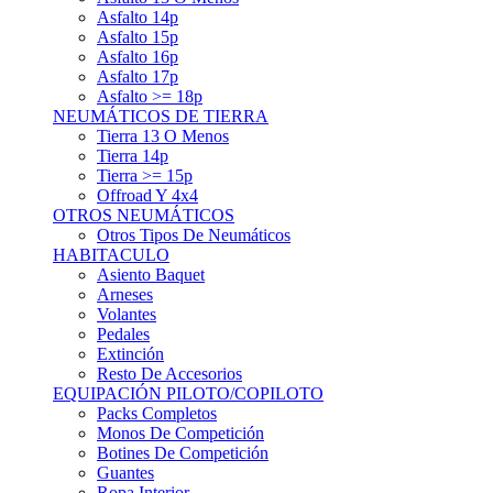
Asfalto 15p
Asfalto 16p
Asfalto 17p
Asfalto >= 18p
NEUMÁTICOS DE TIERRA
Tierra 13 O Menos
Tierra 14p
Tierra >= 15p
Offroad Y 4x4
OTROS NEUMÁTICOS
Otros Tipos De Neumáticos
HABITACULO
Asiento Baquet
Arneses
Volantes
Pedales
Extinción
Resto De Accesorios
EQUIPACIÓN PILOTO/COPILOTO
Packs Completos
Monos De Competición
Botines De Competición
Guantes
Ropa Interior
Cascos