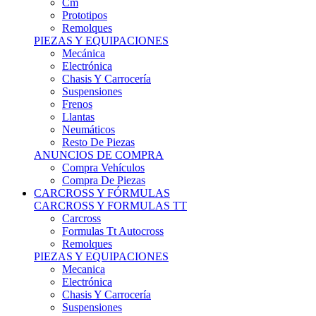
Remolques
PIEZAS Y EQUIPACIONES
Mecánica
Electrónica
Chasis Y Carrocería
Suspensiones
Frenos
Llantas
Neumáticos
Resto De Piezas
ANUNCIOS DE COMPRA
Compra Vehículos
Compra De Piezas
CARCROSS Y FÓRMULAS
CARCROSS Y FORMULAS TT
Carcross
Formulas Tt Autocross
Remolques
PIEZAS Y EQUIPACIONES
Mecanica
Electrónica
Chasis Y Carrocería
Suspensiones
Frenos
Llantas