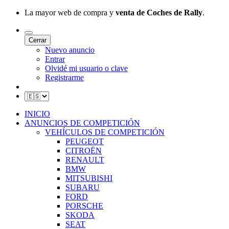
La mayor web de compra y
venta de Coches de Rally
.
Cerrar
Nuevo anuncio
Entrar
Olvidé mi usuario o clave
Registrarme
INICIO
ANUNCIOS DE COMPETICIÓN
VEHÍCULOS DE COMPETICIÓN
PEUGEOT
CITROËN
RENAULT
BMW
MITSUBISHI
SUBARU
FORD
PORSCHE
SKODA
SEAT