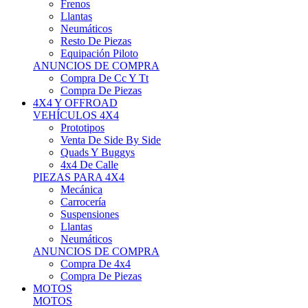
Neumáticos
Resto De Piezas
Equipación Piloto
ANUNCIOS DE COMPRA
Compra De Cc Y Tt
Compra De Piezas
4X4 Y OFFROAD
VEHÍCULOS 4X4
Prototipos
Venta De Side By Side
Quads Y Buggys
4x4 De Calle
PIEZAS PARA 4X4
Mecánica
Carrocería
Suspensiones
Llantas
Neumáticos
ANUNCIOS DE COMPRA
Compra De 4x4
Compra De Piezas
MOTOS
MOTOS
Motos De Circuito