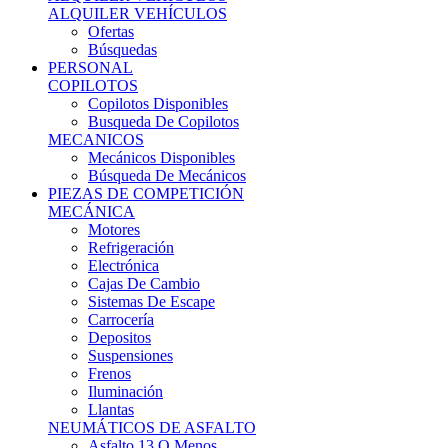
Ofertas
Búsquedas
PERSONAL
COPILOTOS
Copilotos Disponibles
Busqueda De Copilotos
MECANICOS
Mecánicos Disponibles
Búsqueda De Mecánicos
PIEZAS DE COMPETICIÓN
MECÁNICA
Motores
Refrigeración
Electrónica
Cajas De Cambio
Sistemas De Escape
Carrocería
Depositos
Suspensiones
Frenos
Iluminación
Llantas
NEUMÁTICOS DE ASFALTO
Asfalto 13 O Menos
Asfalto 14p