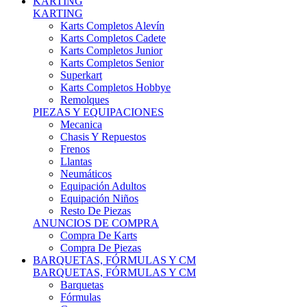
Karts Completos Alevín
Karts Completos Cadete
Karts Completos Junior
Karts Completos Senior
Superkart
Karts Completos Hobbye
Remolques
PIEZAS Y EQUIPACIONES
Mecanica
Chasis Y Repuestos
Frenos
Llantas
Neumáticos
Equipación Adultos
Equipación Niños
Resto De Piezas
ANUNCIOS DE COMPRA
Compra De Karts
Compra De Piezas
BARQUETAS, FÓRMULAS Y CM
BARQUETAS, FÓRMULAS Y CM
Barquetas
Fórmulas
Cm
Prototipos