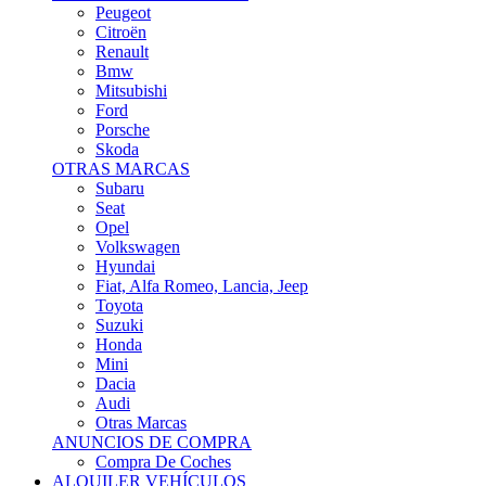
Citroën
Renault
Bmw
Mitsubishi
Ford
Porsche
Skoda
OTRAS MARCAS
Subaru
Seat
Opel
Volkswagen
Hyundai
Fiat, Alfa Romeo, Lancia, Jeep
Toyota
Suzuki
Honda
Mini
Dacia
Audi
Otras Marcas
ANUNCIOS DE COMPRA
Compra De Coches
ALQUILER VEHÍCULOS
ALQUILER VEHÍCULOS