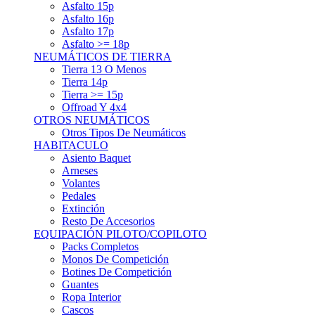
Asfalto 15p
Asfalto 16p
Asfalto 17p
Asfalto >= 18p
NEUMÁTICOS DE TIERRA
Tierra 13 O Menos
Tierra 14p
Tierra >= 15p
Offroad Y 4x4
OTROS NEUMÁTICOS
Otros Tipos De Neumáticos
HABITACULO
Asiento Baquet
Arneses
Volantes
Pedales
Extinción
Resto De Accesorios
EQUIPACIÓN PILOTO/COPILOTO
Packs Completos
Monos De Competición
Botines De Competición
Guantes
Ropa Interior
Cascos