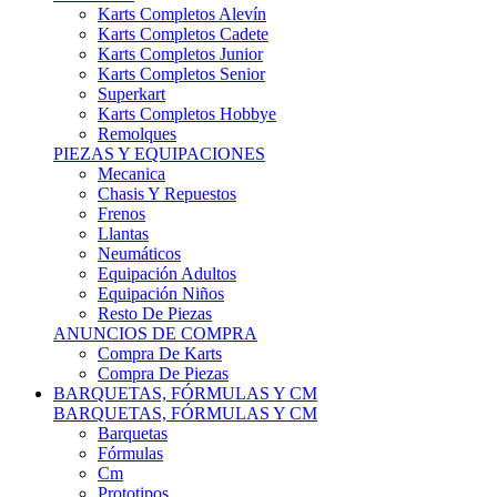
Karts Completos Alevín
Karts Completos Cadete
Karts Completos Junior
Karts Completos Senior
Superkart
Karts Completos Hobbye
Remolques
PIEZAS Y EQUIPACIONES
Mecanica
Chasis Y Repuestos
Frenos
Llantas
Neumáticos
Equipación Adultos
Equipación Niños
Resto De Piezas
ANUNCIOS DE COMPRA
Compra De Karts
Compra De Piezas
BARQUETAS, FÓRMULAS Y CM
BARQUETAS, FÓRMULAS Y CM
Barquetas
Fórmulas
Cm
Prototipos