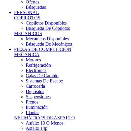
Ofertas
Búsquedas
PERSONAL
COPILOTOS
Copilotos Disponibles
Busqueda De Copilotos
MECANICOS
Mecánicos Disponibles
Búsqueda De Mecánicos
PIEZAS DE COMPETICIÓN
MECÁNICA
Motores
Refrigeración
Electrónica
Cajas De Cambio
Sistemas De Escape
Carrocería
Depositos
Suspensiones
Frenos
Iluminación
Llantas
NEUMÁTICOS DE ASFALTO
Asfalto 13 O Menos
Asfalto 14p