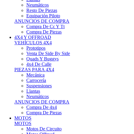
Neumáticos
Resto De Piezas
Equipación Piloto
ANUNCIOS DE COMPRA
Compra De Cc Y Tt
Compra De Piezas
4X4 Y OFFROAD
VEHÍCULOS 4X4
Prototipos
Venta De Side By Side
Quads Y Buggys
4x4 De Calle
PIEZAS PARA 4X4
Mecánica
Carrocería
Suspensiones
Llantas
Neumáticos
ANUNCIOS DE COMPRA
Compra De 4x4
Compra De Piezas
MOTOS
MOTOS
Motos De Circuito