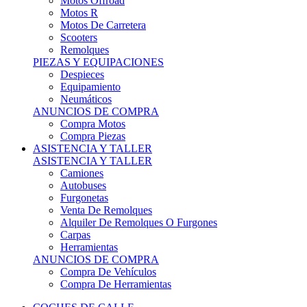
Motos Offroad
Motos R
Motos De Carretera
Scooters
Remolques
PIEZAS Y EQUIPACIONES
Despieces
Equipamiento
Neumáticos
ANUNCIOS DE COMPRA
Compra Motos
Compra Piezas
ASISTENCIA Y TALLER
ASISTENCIA Y TALLER
Camiones
Autobuses
Furgonetas
Venta De Remolques
Alquiler De Remolques O Furgones
Carpas
Herramientas
ANUNCIOS DE COMPRA
Compra De Vehículos
Compra De Herramientas