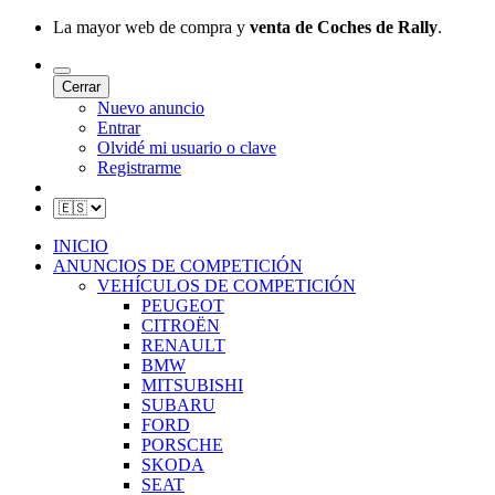
La mayor web de compra y
venta de Coches de Rally
.
Cerrar
Nuevo anuncio
Entrar
Olvidé mi usuario o clave
Registrarme
INICIO
ANUNCIOS DE COMPETICIÓN
VEHÍCULOS DE COMPETICIÓN
PEUGEOT
CITROËN
RENAULT
BMW
MITSUBISHI
SUBARU
FORD
PORSCHE
SKODA
SEAT