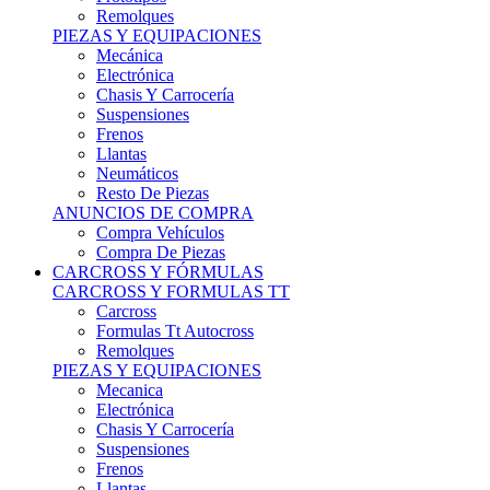
Remolques
PIEZAS Y EQUIPACIONES
Mecánica
Electrónica
Chasis Y Carrocería
Suspensiones
Frenos
Llantas
Neumáticos
Resto De Piezas
ANUNCIOS DE COMPRA
Compra Vehículos
Compra De Piezas
CARCROSS Y FÓRMULAS
CARCROSS Y FORMULAS TT
Carcross
Formulas Tt Autocross
Remolques
PIEZAS Y EQUIPACIONES
Mecanica
Electrónica
Chasis Y Carrocería
Suspensiones
Frenos
Llantas