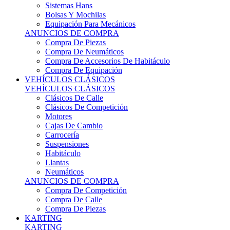
Sistemas Hans
Bolsas Y Mochilas
Equipación Para Mecánicos
ANUNCIOS DE COMPRA
Compra De Piezas
Compra De Neumáticos
Compra De Accesorios De Habitáculo
Compra De Equipación
VEHÍCULOS CLÁSICOS
VEHÍCULOS CLÁSICOS
Clásicos De Calle
Clásicos De Competición
Motores
Cajas De Cambio
Carrocería
Suspensiones
Habitáculo
Llantas
Neumáticos
ANUNCIOS DE COMPRA
Compra De Competición
Compra De Calle
Compra De Piezas
KARTING
KARTING