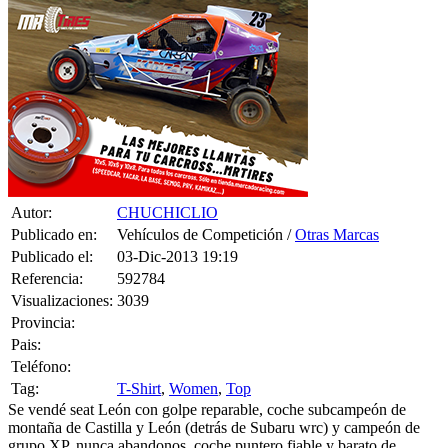
Autor:
CHUCHICLIO
Publicado en:
Vehículos de Competición /
Otras Marcas
Publicado el:
03-Dic-2013 19:19
Referencia:
592784
Visualizaciones:
3039
Provincia:
Pais:
Teléfono:
Tag:
T-Shirt
,
Women
,
Top
Se vendé seat León con golpe reparable, coche subcampeón de
montaña de Castilla y León (detrás de Subaru wrc) y campeón de
grupo XP, nunca abandonos, coche puntero fiable y barato de