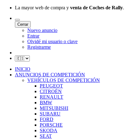
La mayor web de compra y
venta de Coches de Rally
.
Cerrar
Nuevo anuncio
Entrar
Olvidé mi usuario o clave
Registrarme
INICIO
ANUNCIOS DE COMPETICIÓN
VEHÍCULOS DE COMPETICIÓN
PEUGEOT
CITROËN
RENAULT
BMW
MITSUBISHI
SUBARU
FORD
PORSCHE
SKODA
SEAT